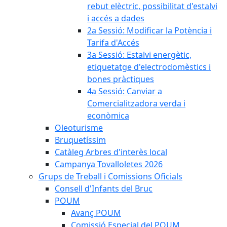
rebut elèctric, possibilitat d'estalvi
i accés a dades
2a Sessió: Modificar la Potència i
Tarifa d'Accés
3a Sessió: Estalvi energètic,
etiquetatge d'electrodomèstics i
bones pràctiques
4a Sessió: Canviar a
Comercialitzadora verda i
econòmica
Oleoturisme
Bruquetíssim
Catàleg Arbres d'interès local
Campanya Tovalloletes 2026
Grups de Treball i Comissions Oficials
Consell d'Infants del Bruc
POUM
Avanç POUM
Comissió Especial del POUM