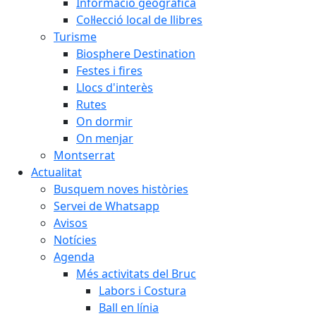
Informació geogràfica
Col·lecció local de llibres
Turisme
Biosphere Destination
Festes i fires
Llocs d'interès
Rutes
On dormir
On menjar
Montserrat
Actualitat
Busquem noves històries
Servei de Whatsapp
Avisos
Notícies
Agenda
Més activitats del Bruc
Labors i Costura
Ball en línia