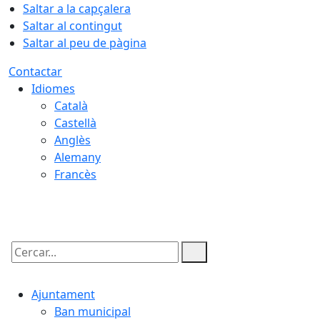
Saltar a la capçalera
Saltar al contingut
Saltar al peu de pàgina
Contactar
Idiomes
Català
Castellà
Anglès
Alemany
Francès
07.08.2026 | 12:50
Cercar:
Ajuntament
Ban municipal