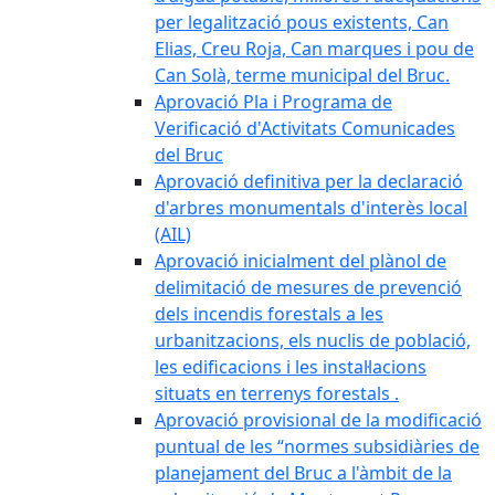
per legalització pous existents, Can
Elias, Creu Roja, Can marques i pou de
Can Solà, terme municipal del Bruc.
Aprovació Pla i Programa de
Verificació d'Activitats Comunicades
del Bruc
Aprovació definitiva per la declaració
d'arbres monumentals d'interès local
(AIL)
Aprovació inicialment del plànol de
delimitació de mesures de prevenció
dels incendis forestals a les
urbanitzacions, els nuclis de població,
les edificacions i les instal·lacions
situats en terrenys forestals .
Aprovació provisional de la modificació
puntual de les “normes subsidiàries de
planejament del Bruc a l'àmbit de la