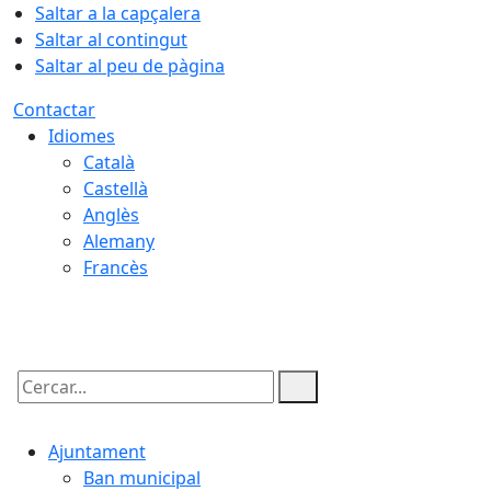
Saltar a la capçalera
Saltar al contingut
Saltar al peu de pàgina
Contactar
Idiomes
Català
Castellà
Anglès
Alemany
Francès
07.08.2026 | 20:40
Cercar:
Ajuntament
Ban municipal