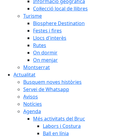
Informació geogràfica
Col·lecció local de llibres
Turisme
Biosphere Destination
Festes i fires
Llocs d'interès
Rutes
On dormir
On menjar
Montserrat
Actualitat
Busquem noves històries
Servei de Whatsapp
Avisos
Notícies
Agenda
Més activitats del Bruc
Labors i Costura
Ball en línia