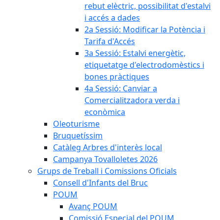
rebut elèctric, possibilitat d'estalvi
i accés a dades
2a Sessió: Modificar la Potència i
Tarifa d'Accés
3a Sessió: Estalvi energètic,
etiquetatge d'electrodomèstics i
bones pràctiques
4a Sessió: Canviar a
Comercialitzadora verda i
econòmica
Oleoturisme
Bruquetíssim
Catàleg Arbres d'interès local
Campanya Tovalloletes 2026
Grups de Treball i Comissions Oficials
Consell d'Infants del Bruc
POUM
Avanç POUM
Comissió Especial del POUM