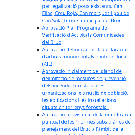
per legalització pous existents, Can
Elias, Creu Roja, Can marques i pou de
Can Solà, terme municipal del Bruc.
Aprovació Pla i Programa de
Verificació d'Activitats Comunicades
del Bruc
Aprovació definitiva per la declaració
d'arbres monumentals d'interès local
(AIL)
Aprovació inicialment del plànol de
delimitació de mesures de prevenció
dels incendis forestals a les
urbanitzacions, els nuclis de població,
les edificacions i les instal·lacions
situats en terrenys forestals .
Aprovació provisional de la modificació
puntual de les “normes subsidiàries de
planejament del Bruc a l'àmbit de la