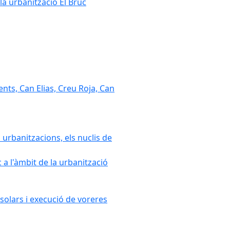
la urbanització El Bruc
nts, Can Elias, Creu Roja, Can
 urbanitzacions, els nuclis de
a l'àmbit de la urbanització
solars i execució de voreres