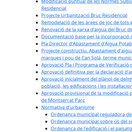
Modificació puntual de les Normes Subsidi
Residencial
Projecte Urbanització Bruc Residencial
Remodelació de les àrees de joc de tots e
Renovació de la xarxa d'aigua del Bruc de
Documentació base per la incorporació d
Pla Director d'Abastament d'Aigua Potab
Projecte constructiu. Abastament d'aigua 
marques i pou de Can Solà, terme munici
Aprovació Pla i Programa de Verificació 
Aprovació definitiva per la declaració d'
Aprovació inicialment del plànol de delim
població, les edificacions i les instal·laci
Aprovació provisional de la modificació 
de Montserrat Parc
Normativa d'urbanisme
Ordenança municipal reguladora de la
Ordenança municipal sobre ús del sòl
Ordenança de l'edificació i el paisat