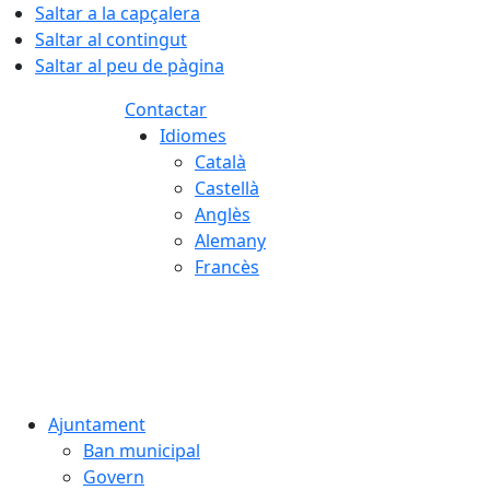
Saltar a la capçalera
Saltar al contingut
Saltar al peu de pàgina
Contactar
Idiomes
Català
Castellà
Anglès
Alemany
Francès
06.08.2026 | 13:34
Ajuntament
Ban municipal
Govern