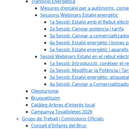
Transició Energètica
Mesures d'estalvi per a autònoms, come
Sessions Webinars Estalvi energètic
1a Sessió: Estalvi amb el Rebut elèctr
2a Sessió: Canviar potència i tarifa
3a Sessió: Canviar a comercialitzad
4a Sessió: Estalvi energètic i bones 
5a Sessió: Estalvi energètic i aparells
Sessió Webinars Estalvi en el rebut elèctr
1a Sessió: Introducció, conèixer el reb
2a Sessió: Modificar la Potència i Tar
3a Sessió: Estalvi energètic, etique
4a Sessió: Canviar a Comercialitzad
Oleoturisme
Bruquetíssim
Catàleg Arbres d'interès local
Campanya Tovalloletes 2026
Grups de Treball i Comissions Oficials
Consell d'Infants del Bruc