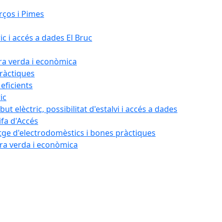
rços i Pimes
ic i accés a dades El Bruc
ora verda i econòmica
pràctiques
 eficients
ic
ut elèctric, possibilitat d'estalvi i accés a dades
ifa d'Accés
tatge d'electrodomèstics i bones pràctiques
ora verda i econòmica