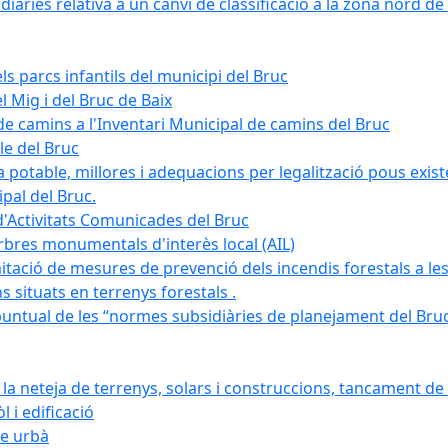
àries relativa a un canvi de classificació a la zona nord de 
ls parcs infantils del municipi del Bruc
l Mig i del Bruc de Baix
e camins a l'Inventari Municipal de camins del Bruc
le del Bruc
potable, millores i adequacions per legalització pous existe
pal del Bruc.
d'Activitats Comunicades del Bruc
arbres monumentals d'interès local (AIL)
itació de mesures de prevenció dels incendis forestals a les
ons situats en terrenys forestals .
puntual de les “normes subsidiàries de planejament del Bruc 
 neteja de terrenys, solars i construccions, tancament de 
 i edificació
ge urbà