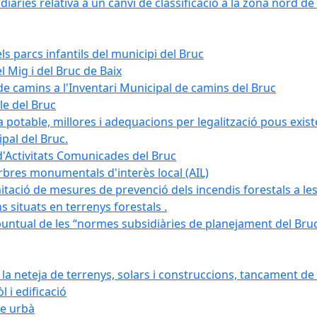
àries relativa a un canvi de classificació a la zona nord de 
ls parcs infantils del municipi del Bruc
l Mig i del Bruc de Baix
e camins a l'Inventari Municipal de camins del Bruc
le del Bruc
potable, millores i adequacions per legalització pous existe
pal del Bruc.
d'Activitats Comunicades del Bruc
arbres monumentals d'interès local (AIL)
itació de mesures de prevenció dels incendis forestals a les
ons situats en terrenys forestals .
puntual de les “normes subsidiàries de planejament del Bruc 
 neteja de terrenys, solars i construccions, tancament de 
 i edificació
ge urbà