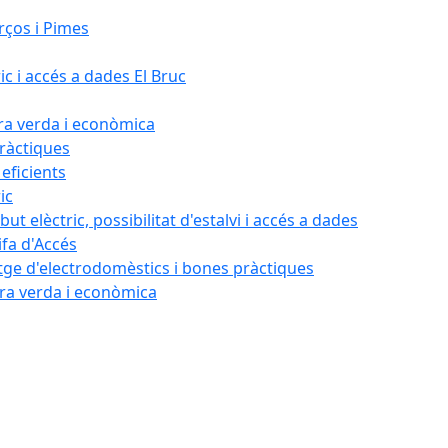
rços i Pimes
ic i accés a dades El Bruc
ora verda i econòmica
pràctiques
 eficients
ic
ut elèctric, possibilitat d'estalvi i accés a dades
ifa d'Accés
tatge d'electrodomèstics i bones pràctiques
ora verda i econòmica