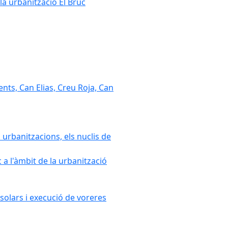
la urbanització El Bruc
nts, Can Elias, Creu Roja, Can
 urbanitzacions, els nuclis de
a l'àmbit de la urbanització
solars i execució de voreres