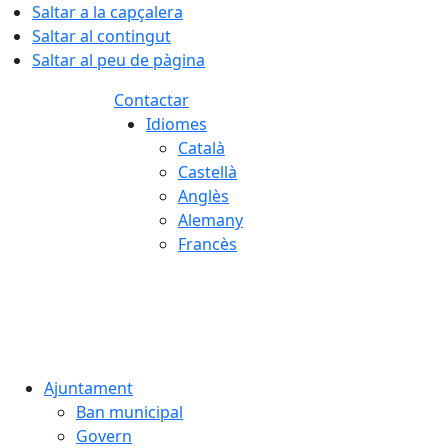
Saltar a la capçalera
Saltar al contingut
Saltar al peu de pàgina
Contactar
Idiomes
Català
Castellà
Anglès
Alemany
Francès
08.08.2026 | 13:50
Ajuntament
Ban municipal
Govern