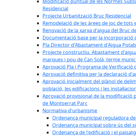
Modificació puntual de les Normes Subsidi
Residencial
Projecte Urbanització Bruc Residencial
Remodelació de les àrees de joc de tots e
Renovació de la xarxa d'aigua del Bruc de
Documentació base per la incorporació d
Pla Director d'Abastament d'Aigua Potab
Projecte constructiu. Abastament d'aigua 
marques i pou de Can Solà, terme munici
Aprovació Pla i Programa de Verificació 
Aprovació definitiva per la declaració d'
Aprovació inicialment del plànol de delim
població, les edificacions i les instal·laci
Aprovació provisional de la modificació 
de Montserrat Parc
Normativa d'urbanisme
Ordenança municipal reguladora de la
Ordenança municipal sobre ús del sòl
Ordenança de l'edificació i el paisat