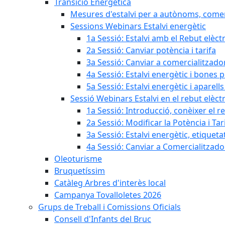
Transició Energètica
Mesures d'estalvi per a autònoms, come
Sessions Webinars Estalvi energètic
1a Sessió: Estalvi amb el Rebut elèctr
2a Sessió: Canviar potència i tarifa
3a Sessió: Canviar a comercialitzad
4a Sessió: Estalvi energètic i bones 
5a Sessió: Estalvi energètic i aparells
Sessió Webinars Estalvi en el rebut elèctr
1a Sessió: Introducció, conèixer el reb
2a Sessió: Modificar la Potència i Tar
3a Sessió: Estalvi energètic, etique
4a Sessió: Canviar a Comercialitzad
Oleoturisme
Bruquetíssim
Catàleg Arbres d'interès local
Campanya Tovalloletes 2026
Grups de Treball i Comissions Oficials
Consell d'Infants del Bruc