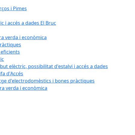
rços i Pimes
ic i accés a dades El Bruc
ora verda i econòmica
pràctiques
 eficients
ic
ut elèctric, possibilitat d'estalvi i accés a dades
ifa d'Accés
tatge d'electrodomèstics i bones pràctiques
ora verda i econòmica