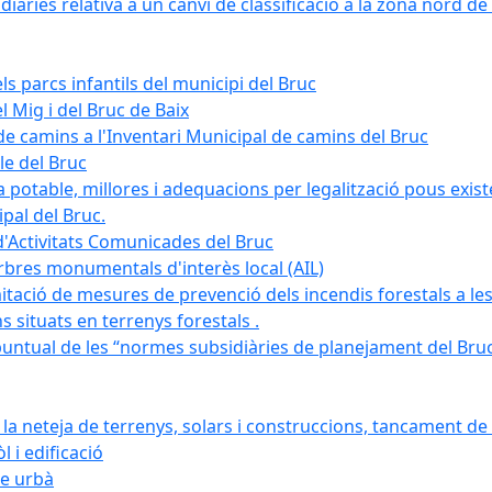
àries relativa a un canvi de classificació a la zona nord de 
ls parcs infantils del municipi del Bruc
l Mig i del Bruc de Baix
e camins a l'Inventari Municipal de camins del Bruc
le del Bruc
potable, millores i adequacions per legalització pous existe
pal del Bruc.
d'Activitats Comunicades del Bruc
arbres monumentals d'interès local (AIL)
itació de mesures de prevenció dels incendis forestals a les
ons situats en terrenys forestals .
puntual de les “normes subsidiàries de planejament del Bruc 
 neteja de terrenys, solars i construccions, tancament de 
 i edificació
ge urbà