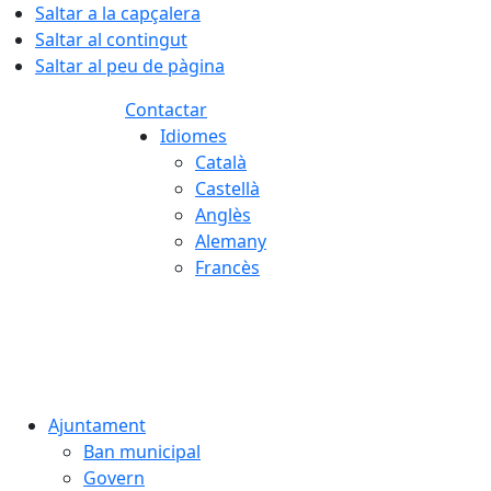
Saltar a la capçalera
Saltar al contingut
Saltar al peu de pàgina
Contactar
Idiomes
Català
Castellà
Anglès
Alemany
Francès
06.08.2026 | 04:04
Ajuntament
Ban municipal
Govern