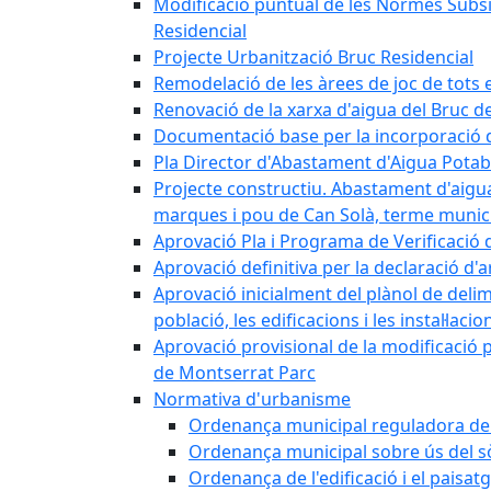
Modificació puntual de les Normes Subsidi
Residencial
Projecte Urbanització Bruc Residencial
Remodelació de les àrees de joc de tots e
Renovació de la xarxa d'aigua del Bruc de
Documentació base per la incorporació d
Pla Director d'Abastament d'Aigua Potab
Projecte constructiu. Abastament d'aigua 
marques i pou de Can Solà, terme munici
Aprovació Pla i Programa de Verificació 
Aprovació definitiva per la declaració d'
Aprovació inicialment del plànol de delim
població, les edificacions i les instal·laci
Aprovació provisional de la modificació 
de Montserrat Parc
Normativa d'urbanisme
Ordenança municipal reguladora de la
Ordenança municipal sobre ús del sòl
Ordenança de l'edificació i el paisat