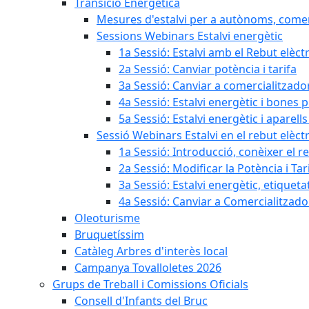
Transició Energètica
Mesures d'estalvi per a autònoms, come
Sessions Webinars Estalvi energètic
1a Sessió: Estalvi amb el Rebut elèctr
2a Sessió: Canviar potència i tarifa
3a Sessió: Canviar a comercialitzad
4a Sessió: Estalvi energètic i bones 
5a Sessió: Estalvi energètic i aparells
Sessió Webinars Estalvi en el rebut elèctr
1a Sessió: Introducció, conèixer el reb
2a Sessió: Modificar la Potència i Tar
3a Sessió: Estalvi energètic, etique
4a Sessió: Canviar a Comercialitzad
Oleoturisme
Bruquetíssim
Catàleg Arbres d'interès local
Campanya Tovalloletes 2026
Grups de Treball i Comissions Oficials
Consell d'Infants del Bruc