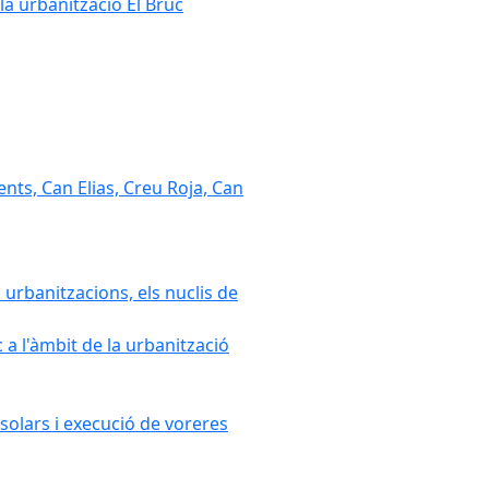
la urbanització El Bruc
nts, Can Elias, Creu Roja, Can
 urbanitzacions, els nuclis de
a l'àmbit de la urbanització
solars i execució de voreres