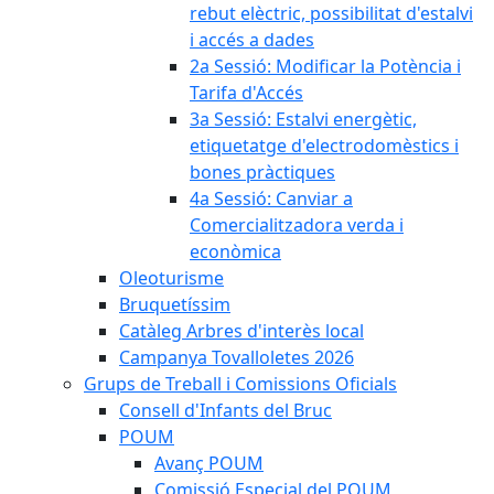
rebut elèctric, possibilitat d'estalvi
i accés a dades
2a Sessió: Modificar la Potència i
Tarifa d'Accés
3a Sessió: Estalvi energètic,
etiquetatge d'electrodomèstics i
bones pràctiques
4a Sessió: Canviar a
Comercialitzadora verda i
econòmica
Oleoturisme
Bruquetíssim
Catàleg Arbres d'interès local
Campanya Tovalloletes 2026
Grups de Treball i Comissions Oficials
Consell d'Infants del Bruc
POUM
Avanç POUM
Comissió Especial del POUM