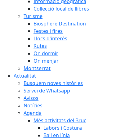
Informació geogràfica
Col·lecció local de llibres
Turisme
Biosphere Destination
Festes i fires
Llocs d'interès
Rutes
On dormir
On menjar
Montserrat
Actualitat
Busquem noves històries
Servei de Whatsapp
Avisos
Notícies
Agenda
Més activitats del Bruc
Labors i Costura
Ball en línia