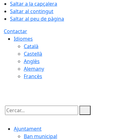
Saltar a la capçalera
Saltar al contingut
Saltar al peu de pàgina
Contactar
Idiomes
Català
Castellà
Anglès
Alemany
Francès
09.08.2026 | 07:41
Cercar:
Ajuntament
Ban municipal