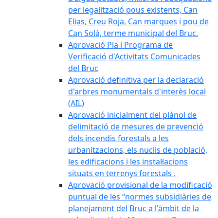
per legalització pous existents, Can
Elias, Creu Roja, Can marques i pou de
Can Solà, terme municipal del Bruc.
Aprovació Pla i Programa de
Verificació d'Activitats Comunicades
del Bruc
Aprovació definitiva per la declaració
d'arbres monumentals d'interès local
(AIL)
Aprovació inicialment del plànol de
delimitació de mesures de prevenció
dels incendis forestals a les
urbanitzacions, els nuclis de població,
les edificacions i les instal·lacions
situats en terrenys forestals .
Aprovació provisional de la modificació
puntual de les “normes subsidiàries de
planejament del Bruc a l'àmbit de la