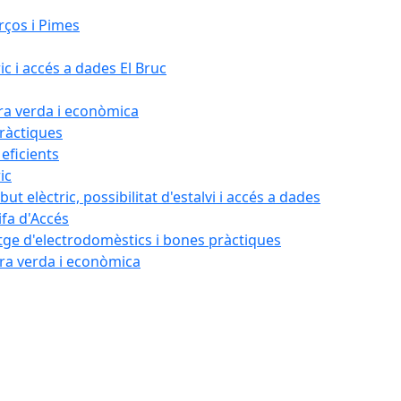
rços i Pimes
ic i accés a dades El Bruc
ora verda i econòmica
pràctiques
 eficients
ic
ut elèctric, possibilitat d'estalvi i accés a dades
ifa d'Accés
tatge d'electrodomèstics i bones pràctiques
ora verda i econòmica