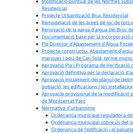
Modificació puntual de les Normes Subsidi
Residencial
Projecte Urbanització Bruc Residencial
Remodelació de les àrees de joc de tots e
Renovació de la xarxa d'aigua del Bruc de
Documentació base per la incorporació d
Pla Director d'Abastament d'Aigua Potab
Projecte constructiu. Abastament d'aigua 
marques i pou de Can Solà, terme munici
Aprovació Pla i Programa de Verificació 
Aprovació definitiva per la declaració d'
Aprovació inicialment del plànol de delim
població, les edificacions i les instal·laci
Aprovació provisional de la modificació 
de Montserrat Parc
Normativa d'urbanisme
Ordenança municipal reguladora de la
Ordenança municipal sobre ús del sòl
Ordenança de l'edificació i el paisat