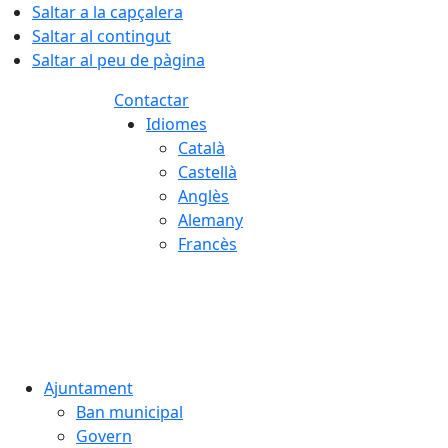
Saltar a la capçalera
Saltar al contingut
Saltar al peu de pàgina
Contactar
Idiomes
Català
Castellà
Anglès
Alemany
Francès
09.08.2026 | 11:56
Ajuntament
Ban municipal
Govern