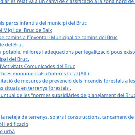
àries relativa a un canvi de classificació a la zona nord de 
ls parcs infantils del municipi del Bruc
l Mig i del Bruc de Baix
e camins a l'Inventari Municipal de camins del Bruc
le del Bruc
potable, millores i adequacions per legalització pous existe
pal del Bruc.
d'Activitats Comunicades del Bruc
arbres monumentals d'interès local (AIL)
itació de mesures de prevenció dels incendis forestals a les
ons situats en terrenys forestals .
puntual de les “normes subsidiàries de planejament del Bruc 
 neteja de terrenys, solars i construccions, tancament de 
 i edificació
ge urbà