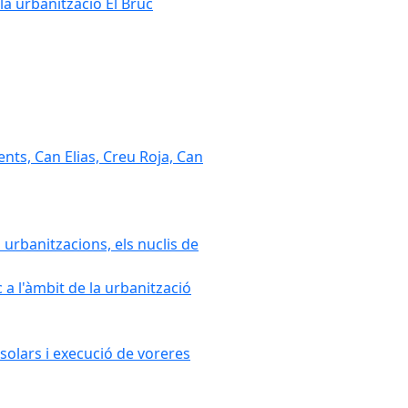
la urbanització El Bruc
nts, Can Elias, Creu Roja, Can
 urbanitzacions, els nuclis de
a l'àmbit de la urbanització
solars i execució de voreres