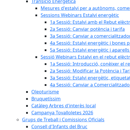
Transició Energètica
Mesures d'estalvi per a autònoms, come
Sessions Webinars Estalvi energètic
1a Sessió: Estalvi amb el Rebut elèctr
2a Sessió: Canviar potència i tarifa
3a Sessió: Canviar a comercialitzad
4a Sessió: Estalvi energètic i bones 
5a Sessió: Estalvi energètic i aparells
Sessió Webinars Estalvi en el rebut elèctr
1a Sessió: Introducció, conèixer el reb
2a Sessió: Modificar la Potència i Tar
3a Sessió: Estalvi energètic, etique
4a Sessió: Canviar a Comercialitzad
Oleoturisme
Bruquetíssim
Catàleg Arbres d'interès local
Campanya Tovalloletes 2026
Grups de Treball i Comissions Oficials
Consell d'Infants del Bruc