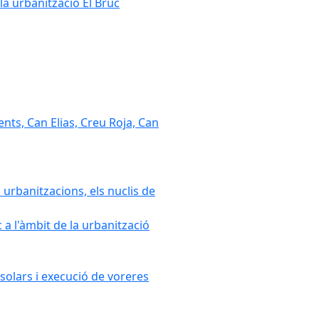
la urbanització El Bruc
nts, Can Elias, Creu Roja, Can
 urbanitzacions, els nuclis de
a l'àmbit de la urbanització
solars i execució de voreres