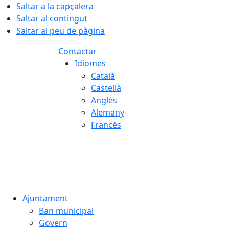
Saltar a la capçalera
Saltar al contingut
Saltar al peu de pàgina
Contactar
Idiomes
Català
Castellà
Anglès
Alemany
Francès
09.08.2026 | 14:00
Ajuntament
Ban municipal
Govern