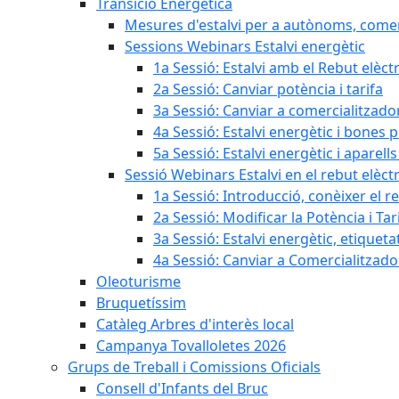
Transició Energètica
Mesures d'estalvi per a autònoms, come
Sessions Webinars Estalvi energètic
1a Sessió: Estalvi amb el Rebut elèctr
2a Sessió: Canviar potència i tarifa
3a Sessió: Canviar a comercialitzad
4a Sessió: Estalvi energètic i bones 
5a Sessió: Estalvi energètic i aparells
Sessió Webinars Estalvi en el rebut elèctr
1a Sessió: Introducció, conèixer el reb
2a Sessió: Modificar la Potència i Tar
3a Sessió: Estalvi energètic, etique
4a Sessió: Canviar a Comercialitzad
Oleoturisme
Bruquetíssim
Catàleg Arbres d'interès local
Campanya Tovalloletes 2026
Grups de Treball i Comissions Oficials
Consell d'Infants del Bruc