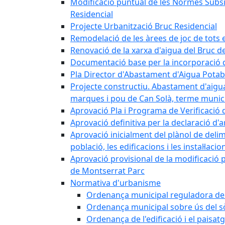
Modificació puntual de les Normes Subsidi
Residencial
Projecte Urbanització Bruc Residencial
Remodelació de les àrees de joc de tots e
Renovació de la xarxa d'aigua del Bruc de
Documentació base per la incorporació d
Pla Director d'Abastament d'Aigua Potab
Projecte constructiu. Abastament d'aigua 
marques i pou de Can Solà, terme munici
Aprovació Pla i Programa de Verificació 
Aprovació definitiva per la declaració d'
Aprovació inicialment del plànol de delim
població, les edificacions i les instal·laci
Aprovació provisional de la modificació 
de Montserrat Parc
Normativa d'urbanisme
Ordenança municipal reguladora de la
Ordenança municipal sobre ús del sòl
Ordenança de l'edificació i el paisat