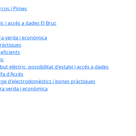
rços i Pimes
ic i accés a dades El Bruc
ora verda i econòmica
pràctiques
 eficients
ic
ut elèctric, possibilitat d'estalvi i accés a dades
ifa d'Accés
tatge d'electrodomèstics i bones pràctiques
ora verda i econòmica