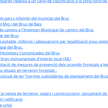
àries relativa a un canvi de classificació a la zona nord de 
ls parcs infantils del municipi del Bruc
l Mig i del Bruc de Baix
e camins a l'Inventari Municipal de camins del Bruc
le del Bruc
potable, millores i adequacions per legalització pous existe
pal del Bruc.
d'Activitats Comunicades del Bruc
arbres monumentals d'interès local (AIL)
itació de mesures de prevenció dels incendis forestals a les
ons situats en terrenys forestals .
puntual de les “normes subsidiàries de planejament del Bruc 
 neteja de terrenys, solars i construccions, tancament de 
 i edificació
ge urbà