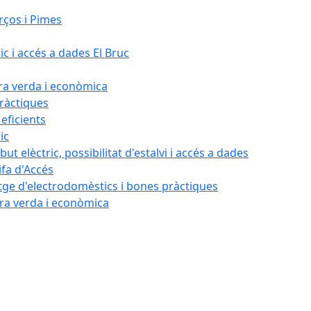
rços i Pimes
ic i accés a dades El Bruc
ora verda i econòmica
pràctiques
 eficients
ic
ut elèctric, possibilitat d'estalvi i accés a dades
ifa d'Accés
tatge d'electrodomèstics i bones pràctiques
ora verda i econòmica