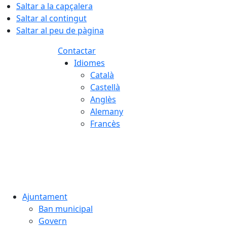
Saltar a la capçalera
Saltar al contingut
Saltar al peu de pàgina
Contactar
Idiomes
Català
Castellà
Anglès
Alemany
Francès
08.08.2026 | 15:32
Ajuntament
Ban municipal
Govern