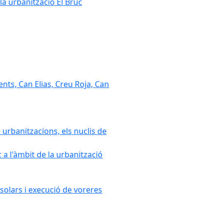
la urbanització El Bruc
nts, Can Elias, Creu Roja, Can
 urbanitzacions, els nuclis de
a l'àmbit de la urbanització
solars i execució de voreres