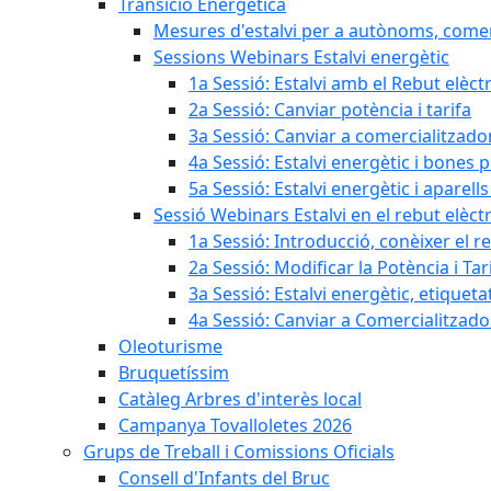
Transició Energètica
Mesures d'estalvi per a autònoms, come
Sessions Webinars Estalvi energètic
1a Sessió: Estalvi amb el Rebut elèctr
2a Sessió: Canviar potència i tarifa
3a Sessió: Canviar a comercialitzad
4a Sessió: Estalvi energètic i bones 
5a Sessió: Estalvi energètic i aparells
Sessió Webinars Estalvi en el rebut elèctr
1a Sessió: Introducció, conèixer el reb
2a Sessió: Modificar la Potència i Tar
3a Sessió: Estalvi energètic, etique
4a Sessió: Canviar a Comercialitzad
Oleoturisme
Bruquetíssim
Catàleg Arbres d'interès local
Campanya Tovalloletes 2026
Grups de Treball i Comissions Oficials
Consell d'Infants del Bruc