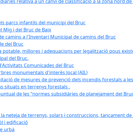
àries relativa a un canvi de classificació a la zona nord de 
ls parcs infantils del municipi del Bruc
l Mig i del Bruc de Baix
e camins a l'Inventari Municipal de camins del Bruc
le del Bruc
potable, millores i adequacions per legalització pous existe
pal del Bruc.
d'Activitats Comunicades del Bruc
arbres monumentals d'interès local (AIL)
itació de mesures de prevenció dels incendis forestals a les
ons situats en terrenys forestals .
puntual de les “normes subsidiàries de planejament del Bruc 
 neteja de terrenys, solars i construccions, tancament de 
 i edificació
ge urbà