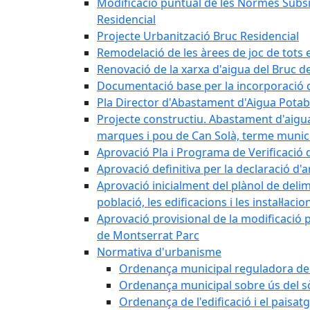
Modificació puntual de les Normes Subsidi
Residencial
Projecte Urbanització Bruc Residencial
Remodelació de les àrees de joc de tots e
Renovació de la xarxa d'aigua del Bruc de
Documentació base per la incorporació d
Pla Director d'Abastament d'Aigua Potab
Projecte constructiu. Abastament d'aigua 
marques i pou de Can Solà, terme munici
Aprovació Pla i Programa de Verificació 
Aprovació definitiva per la declaració d'
Aprovació inicialment del plànol de delim
població, les edificacions i les instal·laci
Aprovació provisional de la modificació 
de Montserrat Parc
Normativa d'urbanisme
Ordenança municipal reguladora de la
Ordenança municipal sobre ús del sòl
Ordenança de l'edificació i el paisat