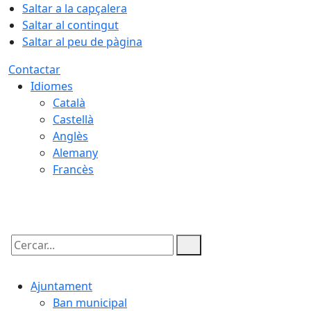
Saltar a la capçalera
Saltar al contingut
Saltar al peu de pàgina
Contactar
Idiomes
Català
Castellà
Anglès
Alemany
Francès
07.08.2026 | 15:26
Cercar:
Ajuntament
Ban municipal