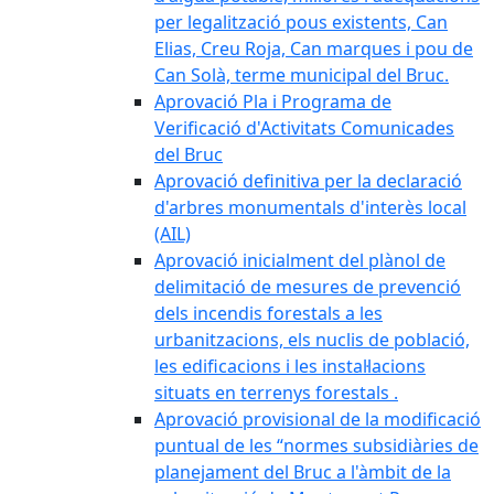
per legalització pous existents, Can
Elias, Creu Roja, Can marques i pou de
Can Solà, terme municipal del Bruc.
Aprovació Pla i Programa de
Verificació d'Activitats Comunicades
del Bruc
Aprovació definitiva per la declaració
d'arbres monumentals d'interès local
(AIL)
Aprovació inicialment del plànol de
delimitació de mesures de prevenció
dels incendis forestals a les
urbanitzacions, els nuclis de població,
les edificacions i les instal·lacions
situats en terrenys forestals .
Aprovació provisional de la modificació
puntual de les “normes subsidiàries de
planejament del Bruc a l'àmbit de la