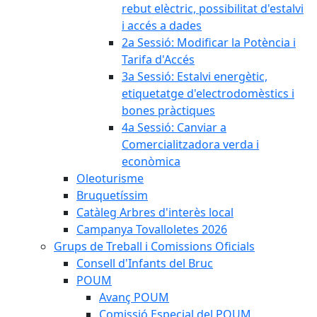
rebut elèctric, possibilitat d'estalvi
i accés a dades
2a Sessió: Modificar la Potència i
Tarifa d'Accés
3a Sessió: Estalvi energètic,
etiquetatge d'electrodomèstics i
bones pràctiques
4a Sessió: Canviar a
Comercialitzadora verda i
econòmica
Oleoturisme
Bruquetíssim
Catàleg Arbres d'interès local
Campanya Tovalloletes 2026
Grups de Treball i Comissions Oficials
Consell d'Infants del Bruc
POUM
Avanç POUM
Comissió Especial del POUM