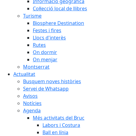
Informació geogràfica
Col·lecció local de llibres
Turisme
Biosphere Destination
Festes i fires
Llocs d'interès
Rutes
On dormir
On menjar
Montserrat
Actualitat
Busquem noves històries
Servei de Whatsapp
Avisos
Notícies
Agenda
Més activitats del Bruc
Labors i Costura
Ball en línia