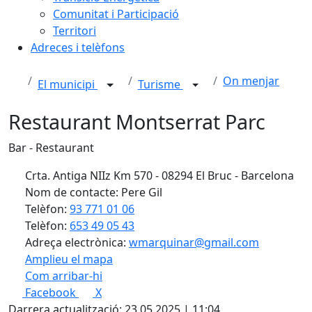
Comunitat i Participació
Territori
Adreces i telèfons
On menjar
El municipi
Turisme
Restaurant Montserrat Parc
Bar - Restaurant
Crta. Antiga NIIz Km 570 - 08294 El Bruc - Barcelona
Nom de contacte: Pere Gil
Telèfon:
93 771 01 06
Telèfon:
653 49 05 43
Adreça electrònica:
wmarquinar@gmail.com
Amplieu el mapa
Com arribar-hi
Leaflet
| ©
OpenStreetMap
contributors
Facebook
X
+
Darrera actualització: 23.05.2025 | 11:04