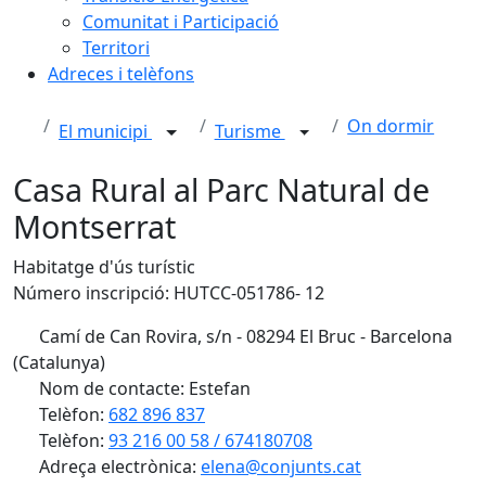
Comunitat i Participació
Territori
Adreces i telèfons
On dormir
El municipi
Turisme
Casa Rural al Parc Natural de
Montserrat
Habitatge d'ús turístic
Número inscripció: HUTCC-051786- 12
Camí de Can Rovira, s/n - 08294 El Bruc - Barcelona
(Catalunya)
Nom de contacte: Estefan
Telèfon:
682 896 837
Telèfon:
93 216 00 58 / 674180708
Adreça electrònica:
elena@conjunts.cat