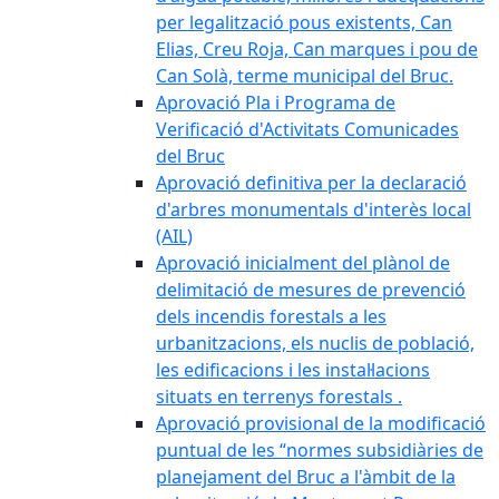
per legalització pous existents, Can
Elias, Creu Roja, Can marques i pou de
Can Solà, terme municipal del Bruc.
Aprovació Pla i Programa de
Verificació d'Activitats Comunicades
del Bruc
Aprovació definitiva per la declaració
d'arbres monumentals d'interès local
(AIL)
Aprovació inicialment del plànol de
delimitació de mesures de prevenció
dels incendis forestals a les
urbanitzacions, els nuclis de població,
les edificacions i les instal·lacions
situats en terrenys forestals .
Aprovació provisional de la modificació
puntual de les “normes subsidiàries de
planejament del Bruc a l'àmbit de la