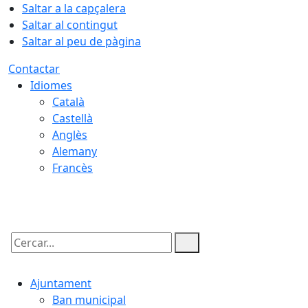
Saltar a la capçalera
Saltar al contingut
Saltar al peu de pàgina
Contactar
Idiomes
Català
Castellà
Anglès
Alemany
Francès
08.08.2026 | 11:25
Cercar:
Ajuntament
Ban municipal