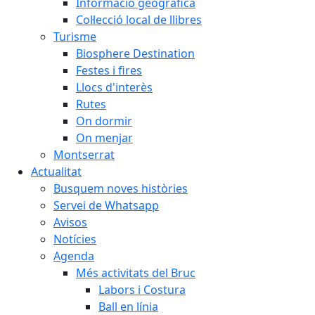
Informació geogràfica
Col·lecció local de llibres
Turisme
Biosphere Destination
Festes i fires
Llocs d'interès
Rutes
On dormir
On menjar
Montserrat
Actualitat
Busquem noves històries
Servei de Whatsapp
Avisos
Notícies
Agenda
Més activitats del Bruc
Labors i Costura
Ball en línia