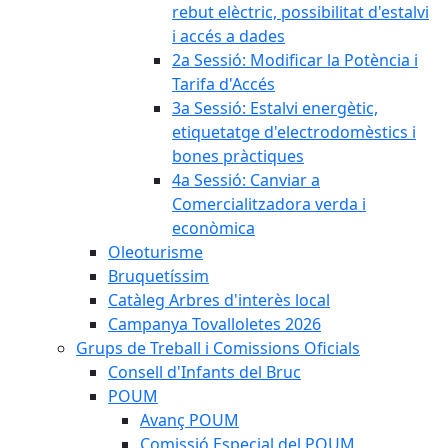
rebut elèctric, possibilitat d'estalvi
i accés a dades
2a Sessió: Modificar la Potència i
Tarifa d'Accés
3a Sessió: Estalvi energètic,
etiquetatge d'electrodomèstics i
bones pràctiques
4a Sessió: Canviar a
Comercialitzadora verda i
econòmica
Oleoturisme
Bruquetíssim
Catàleg Arbres d'interès local
Campanya Tovalloletes 2026
Grups de Treball i Comissions Oficials
Consell d'Infants del Bruc
POUM
Avanç POUM
Comissió Especial del POUM