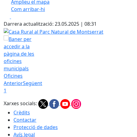
Amplieu el mapa
Com arribar-hi
Leaflet
| ©
OpenStreetMap
contributors
Facebook
X
+
Darrera actualització: 23.05.2025 | 08:31
−
Casa Rural al Parc Natural de Montserrat
Oficines
Anterior
Següent
1
Xarxes socials:
Crèdits
Contactar
Protecció de dades
Avís legal