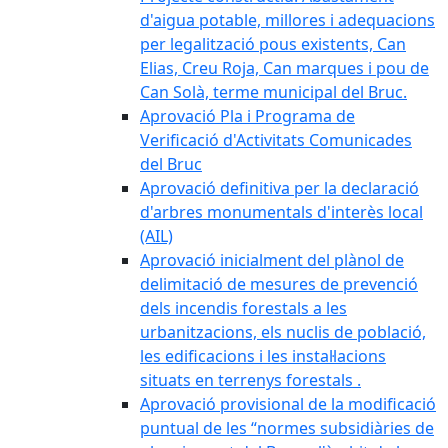
d'aigua potable, millores i adequacions
per legalització pous existents, Can
Elias, Creu Roja, Can marques i pou de
Can Solà, terme municipal del Bruc.
Aprovació Pla i Programa de
Verificació d'Activitats Comunicades
del Bruc
Aprovació definitiva per la declaració
d'arbres monumentals d'interès local
(AIL)
Aprovació inicialment del plànol de
delimitació de mesures de prevenció
dels incendis forestals a les
urbanitzacions, els nuclis de població,
les edificacions i les instal·lacions
situats en terrenys forestals .
Aprovació provisional de la modificació
puntual de les “normes subsidiàries de