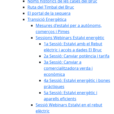
Noms històrics de les cases del Bruc
Ruta del Timbal del Bruc
El portal de la sequera
Transició Energètica
Mesures d'estalvi per a autònoms,
comerços i Pimes
Sessions Webinars Estalvi energètic
1a Sessió: Estalvi amb el Rebut
elèctric i accés a dades El Bruc
2a Sessió: Canviar potència i tarifa
3a Sessió: Canviar a
comercialitzadora verda i
econòmica
4a Sessió: Estalvi energètic i bones
pràctiques
5a Sessió: Estalvi energètic i
aparells eficients
Sessió Webinars Estalvi en el rebut
elèctric