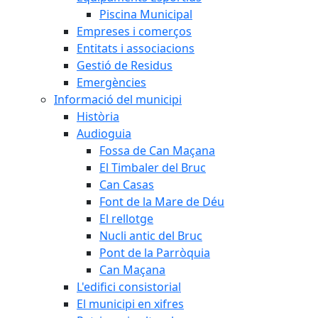
Piscina Municipal
Empreses i comerços
Entitats i associacions
Gestió de Residus
Emergències
Informació del municipi
Història
Audioguia
Fossa de Can Maçana
El Timbaler del Bruc
Can Casas
Font de la Mare de Déu
El rellotge
Nucli antic del Bruc
Pont de la Parròquia
Can Maçana
L'edifici consistorial
El municipi en xifres