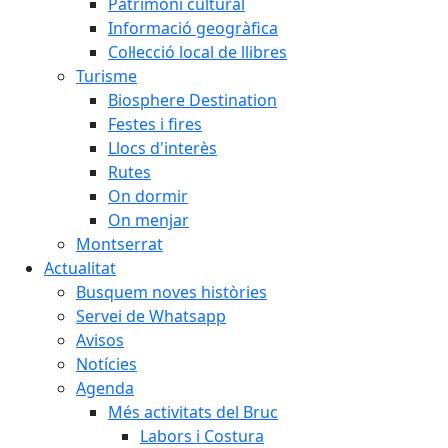
Patrimoni cultural
Informació geogràfica
Col·lecció local de llibres
Turisme
Biosphere Destination
Festes i fires
Llocs d'interès
Rutes
On dormir
On menjar
Montserrat
Actualitat
Busquem noves històries
Servei de Whatsapp
Avisos
Notícies
Agenda
Més activitats del Bruc
Labors i Costura