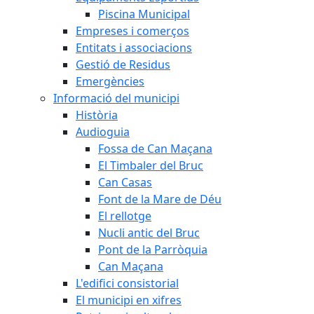
Piscina Municipal
Empreses i comerços
Entitats i associacions
Gestió de Residus
Emergències
Informació del municipi
Història
Audioguia
Fossa de Can Maçana
El Timbaler del Bruc
Can Casas
Font de la Mare de Déu
El rellotge
Nucli antic del Bruc
Pont de la Parròquia
Can Maçana
L'edifici consistorial
El municipi en xifres