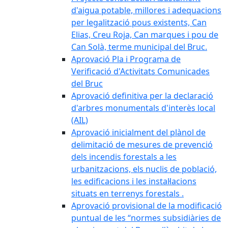
d'aigua potable, millores i adequacions
per legalització pous existents, Can
Elias, Creu Roja, Can marques i pou de
Can Solà, terme municipal del Bruc.
Aprovació Pla i Programa de
Verificació d'Activitats Comunicades
del Bruc
Aprovació definitiva per la declaració
d'arbres monumentals d'interès local
(AIL)
Aprovació inicialment del plànol de
delimitació de mesures de prevenció
dels incendis forestals a les
urbanitzacions, els nuclis de població,
les edificacions i les instal·lacions
situats en terrenys forestals .
Aprovació provisional de la modificació
puntual de les “normes subsidiàries de