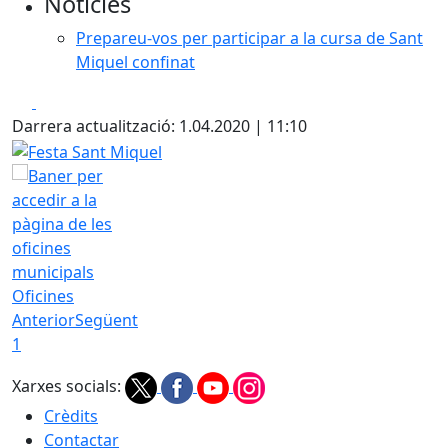
Notícies
Prepareu-vos per participar a la cursa de Sant
Miquel confinat
Facebook
X
Darrera actualització: 1.04.2020 | 11:10
Festa Sant Miquel
Oficines
Anterior
Següent
1
Xarxes socials:
Crèdits
Contactar