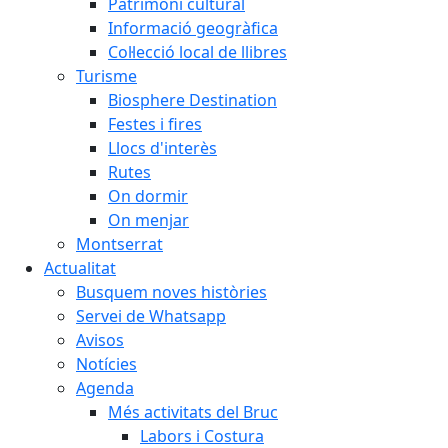
Patrimoni cultural
Informació geogràfica
Col·lecció local de llibres
Turisme
Biosphere Destination
Festes i fires
Llocs d'interès
Rutes
On dormir
On menjar
Montserrat
Actualitat
Busquem noves històries
Servei de Whatsapp
Avisos
Notícies
Agenda
Més activitats del Bruc
Labors i Costura