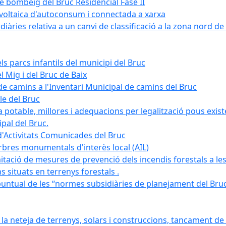
de bombeig del Bruc Residencial Fase II
tovoltaica d'autoconsum i connectada a xarxa
àries relativa a un canvi de classificació a la zona nord de 
ls parcs infantils del municipi del Bruc
l Mig i del Bruc de Baix
e camins a l'Inventari Municipal de camins del Bruc
le del Bruc
potable, millores i adequacions per legalització pous existe
pal del Bruc.
d'Activitats Comunicades del Bruc
arbres monumentals d'interès local (AIL)
itació de mesures de prevenció dels incendis forestals a les
ons situats en terrenys forestals .
puntual de les “normes subsidiàries de planejament del Bruc 
 neteja de terrenys, solars i construccions, tancament de 