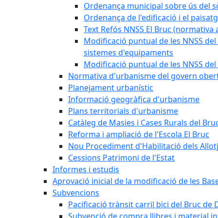
Ordenança municipal sobre ús del sòl
Ordenança de l'edificació i el paisat
Text Refós NNSS El Bruc (normativa a
Modificació puntual de les NNSS del 
sistemes d'equipaments
Modificació puntual de les NNSS del 
Normativa d'urbanisme del govern ober
Planejament urbanístic
Informació geogràfica d'urbanisme
Plans territorials d'urbanisme
Catàleg de Masies i Cases Rurals del Bru
Reforma i ampliació de l'Escola El Bruc
Nou Procediment d'Habilitació dels Allot
Cessions Patrimoni de l'Estat
Informes i estudis
Aprovació inicial de la modificació de les Ba
Subvencions
Pacificació trànsit carril bici del Bruc de 
Subvenció de compra llibres i material i