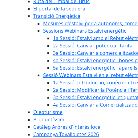
Ruta del Timbal del Bruc
El portal de la sequera
Transició Energètica
Mesures d'estalvi per a autònoms, come
Sessions Webinars Estalvi energètic
1a Sessió: Estalvi amb el Rebut elèctr
2a Sessió: Canviar potència i tarifa
3a Sessió: Canviar a comercialitzad
4a Sessió: Estalvi energètic i bones 
5a Sessió: Estalvi energètic i aparells
Sessió Webinars Estalvi en el rebut elèctr
1a Sessió: Introducció, conèixer el reb
2a Sessió: Modificar la Potència i Tar
3a Sessió: Estalvi energètic, etique
4a Sessió: Canviar a Comercialitzad
Oleoturisme
Bruquetíssim
Catàleg Arbres d'interès local
Campanya Tovalloletes 2026