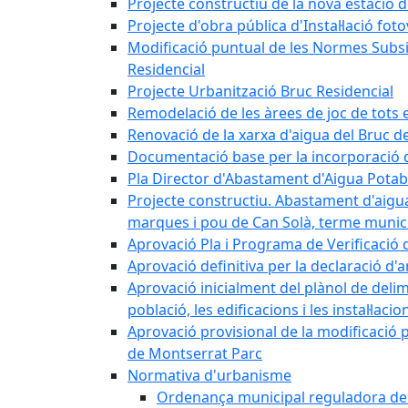
Projecte constructiu de la nova estació 
Projecte d'obra pública d'Instal·lació fo
Modificació puntual de les Normes Subsidi
Residencial
Projecte Urbanització Bruc Residencial
Remodelació de les àrees de joc de tots e
Renovació de la xarxa d'aigua del Bruc de
Documentació base per la incorporació d
Pla Director d'Abastament d'Aigua Potab
Projecte constructiu. Abastament d'aigua 
marques i pou de Can Solà, terme munici
Aprovació Pla i Programa de Verificació 
Aprovació definitiva per la declaració d'
Aprovació inicialment del plànol de delim
població, les edificacions i les instal·laci
Aprovació provisional de la modificació 
de Montserrat Parc
Normativa d'urbanisme
Ordenança municipal reguladora de la