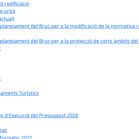
 i edificació
ge urbà
ctual)
planejament del Bruc per a la modificació de la normativa re
planejament del Bruc per a la protecció de certs àmbits del
t
c
jaments Turístics
ses d'Execució del Pressupost 2026
Dalt
nformàtic 2021