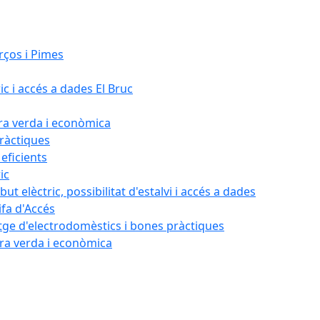
rços i Pimes
ic i accés a dades El Bruc
ora verda i econòmica
pràctiques
 eficients
ic
ut elèctric, possibilitat d'estalvi i accés a dades
ifa d'Accés
tatge d'electrodomèstics i bones pràctiques
ora verda i econòmica