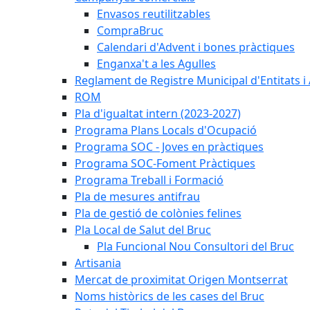
Envasos reutilitzables
CompraBruc
Calendari d'Advent i bones pràctiques
Enganxa't a les Agulles
Reglament de Registre Municipal d'Entitats i
ROM
Pla d'igualtat intern (2023-2027)
Programa Plans Locals d'Ocupació
Programa SOC - Joves en pràctiques
Programa SOC-Foment Pràctiques
Programa Treball i Formació
Pla de mesures antifrau
Pla de gestió de colònies felines
Pla Local de Salut del Bruc
Pla Funcional Nou Consultori del Bruc
Artisania
Mercat de proximitat Origen Montserrat
Noms històrics de les cases del Bruc