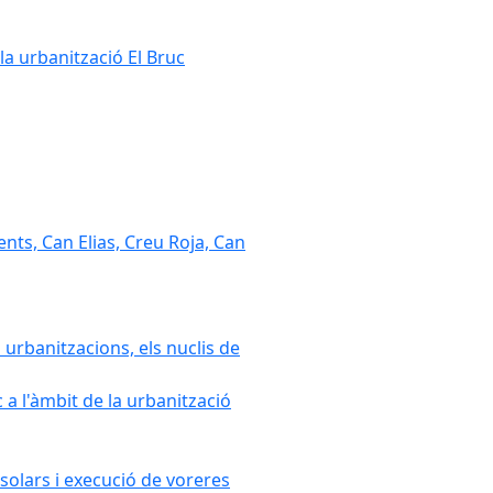
la urbanització El Bruc
nts, Can Elias, Creu Roja, Can
 urbanitzacions, els nuclis de
a l'àmbit de la urbanització
solars i execució de voreres