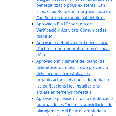
per legalització pous existents, Can
Elias, Creu Roja, Can marques i pou de
Can Solà, terme municipal del Bruc.
Aprovació Pla i Programa de
Verificació d'Activitats Comunicades
del Bruc
Aprovació definitiva per la declaració
d'arbres monumentals d'interès local
(AIL)
Aprovació inicialment del plànol de
delimitació de mesures de prevenció
dels incendis forestals a les
urbanitzacions, els nuclis de població,
les edificacions i les instal·lacions
situats en terrenys forestals .
Aprovació provisional de la modificació
puntual de les “normes subsidiàries de
planejament del Bruc a l'àmbit de la