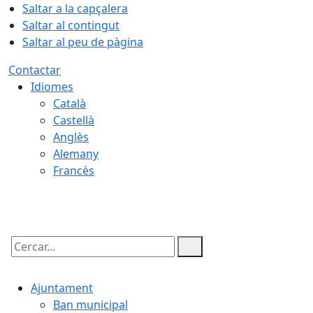
Saltar a la capçalera
Saltar al contingut
Saltar al peu de pàgina
Contactar
Idiomes
Català
Castellà
Anglès
Alemany
Francès
06.08.2026 | 16:14
Cercar:
Ajuntament
Ban municipal