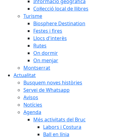
Informació geogràfica
Col·lecció local de llibres
Turisme
Biosphere Destination
Festes i fires
Llocs d'interès
Rutes
On dormir
On menjar
Montserrat
Actualitat
Busquem noves històries
Servei de Whatsapp
Avisos
Notícies
Agenda
Més activitats del Bruc
Labors i Costura
Ball en línia