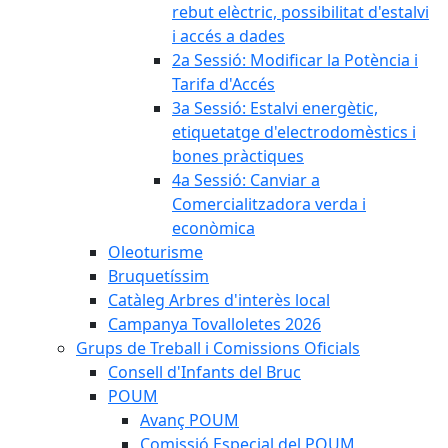
rebut elèctric, possibilitat d'estalvi
i accés a dades
2a Sessió: Modificar la Potència i
Tarifa d'Accés
3a Sessió: Estalvi energètic,
etiquetatge d'electrodomèstics i
bones pràctiques
4a Sessió: Canviar a
Comercialitzadora verda i
econòmica
Oleoturisme
Bruquetíssim
Catàleg Arbres d'interès local
Campanya Tovalloletes 2026
Grups de Treball i Comissions Oficials
Consell d'Infants del Bruc
POUM
Avanç POUM
Comissió Especial del POUM