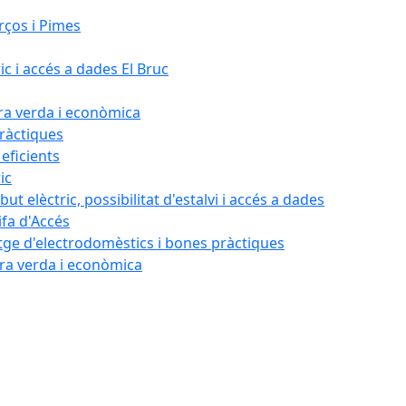
rços i Pimes
ic i accés a dades El Bruc
ora verda i econòmica
pràctiques
 eficients
ic
ut elèctric, possibilitat d'estalvi i accés a dades
ifa d'Accés
tatge d'electrodomèstics i bones pràctiques
ora verda i econòmica