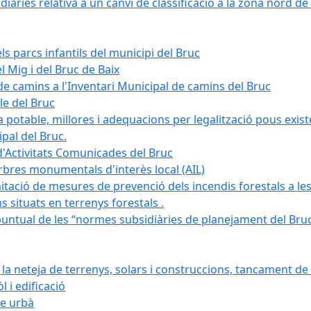
àries relativa a un canvi de classificació a la zona nord de 
ls parcs infantils del municipi del Bruc
l Mig i del Bruc de Baix
e camins a l'Inventari Municipal de camins del Bruc
le del Bruc
potable, millores i adequacions per legalització pous existe
pal del Bruc.
d'Activitats Comunicades del Bruc
arbres monumentals d'interès local (AIL)
itació de mesures de prevenció dels incendis forestals a les
ons situats en terrenys forestals .
puntual de les “normes subsidiàries de planejament del Bruc 
 neteja de terrenys, solars i construccions, tancament de 
 i edificació
ge urbà