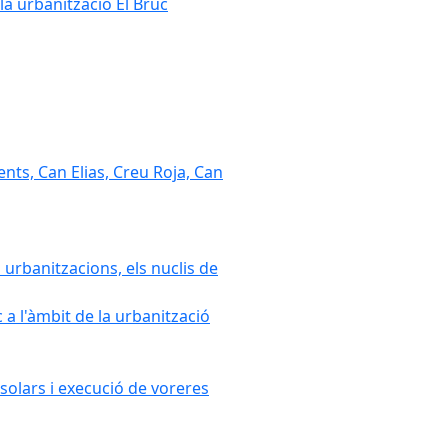
la urbanització El Bruc
nts, Can Elias, Creu Roja, Can
 urbanitzacions, els nuclis de
a l'àmbit de la urbanització
solars i execució de voreres