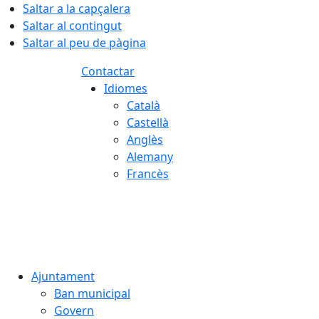
Saltar a la capçalera
Saltar al contingut
Saltar al peu de pàgina
Contactar
Idiomes
Català
Castellà
Anglès
Alemany
Francès
08.08.2026 | 01:55
Ajuntament
Ban municipal
Govern