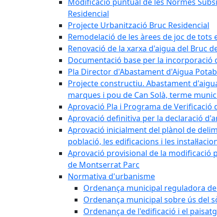
Modificació puntual de les Normes Subsidi
Residencial
Projecte Urbanització Bruc Residencial
Remodelació de les àrees de joc de tots e
Renovació de la xarxa d'aigua del Bruc de
Documentació base per la incorporació d
Pla Director d'Abastament d'Aigua Potab
Projecte constructiu. Abastament d'aigua 
marques i pou de Can Solà, terme munici
Aprovació Pla i Programa de Verificació 
Aprovació definitiva per la declaració d'
Aprovació inicialment del plànol de delim
població, les edificacions i les instal·laci
Aprovació provisional de la modificació 
de Montserrat Parc
Normativa d'urbanisme
Ordenança municipal reguladora de la
Ordenança municipal sobre ús del sòl
Ordenança de l'edificació i el paisat