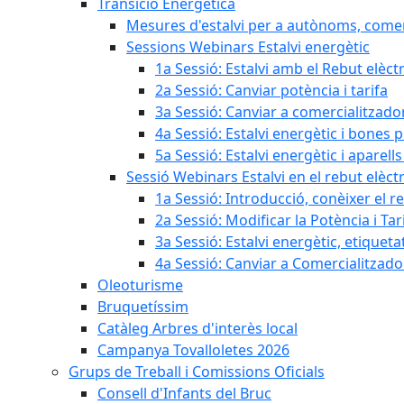
Transició Energètica
Mesures d'estalvi per a autònoms, come
Sessions Webinars Estalvi energètic
1a Sessió: Estalvi amb el Rebut elèctr
2a Sessió: Canviar potència i tarifa
3a Sessió: Canviar a comercialitzad
4a Sessió: Estalvi energètic i bones 
5a Sessió: Estalvi energètic i aparells
Sessió Webinars Estalvi en el rebut elèctr
1a Sessió: Introducció, conèixer el reb
2a Sessió: Modificar la Potència i Tar
3a Sessió: Estalvi energètic, etique
4a Sessió: Canviar a Comercialitzad
Oleoturisme
Bruquetíssim
Catàleg Arbres d'interès local
Campanya Tovalloletes 2026
Grups de Treball i Comissions Oficials
Consell d'Infants del Bruc