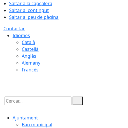
Saltar a la capçalera
Saltar al contingut
Saltar al peu de pàgina
Contactar
Idiomes
Català
Castellà
Anglès
Alemany
Francès
09.08.2026 | 10:25
Cercar:
Ajuntament
Ban municipal