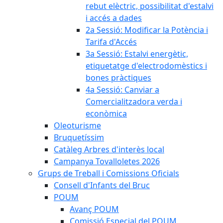
rebut elèctric, possibilitat d'estalvi
i accés a dades
2a Sessió: Modificar la Potència i
Tarifa d'Accés
3a Sessió: Estalvi energètic,
etiquetatge d'electrodomèstics i
bones pràctiques
4a Sessió: Canviar a
Comercialitzadora verda i
econòmica
Oleoturisme
Bruquetíssim
Catàleg Arbres d'interès local
Campanya Tovalloletes 2026
Grups de Treball i Comissions Oficials
Consell d'Infants del Bruc
POUM
Avanç POUM
Comissió Especial del POUM