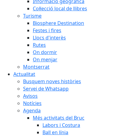
Informació geogràfica
Col·lecció local de llibres
Turisme
Biosphere Destination
Festes i fires
Llocs d'interès
Rutes
On dormir
On menjar
Montserrat
Actualitat
Busquem noves històries
Servei de Whatsapp
Avisos
Notícies
Agenda
Més activitats del Bruc
Labors i Costura
Ball en línia