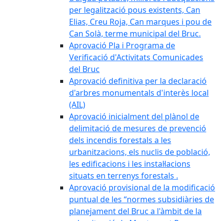
per legalització pous existents, Can
Elias, Creu Roja, Can marques i pou de
Can Solà, terme municipal del Bruc.
Aprovació Pla i Programa de
Verificació d'Activitats Comunicades
del Bruc
Aprovació definitiva per la declaració
d'arbres monumentals d'interès local
(AIL)
Aprovació inicialment del plànol de
delimitació de mesures de prevenció
dels incendis forestals a les
urbanitzacions, els nuclis de població,
les edificacions i les instal·lacions
situats en terrenys forestals .
Aprovació provisional de la modificació
puntual de les “normes subsidiàries de
planejament del Bruc a l'àmbit de la