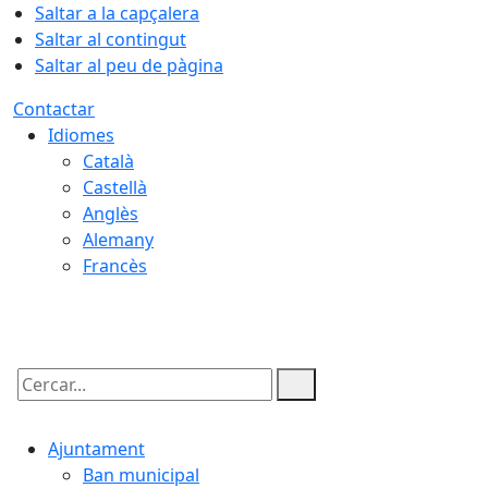
Saltar a la capçalera
Saltar al contingut
Saltar al peu de pàgina
Contactar
Idiomes
Català
Castellà
Anglès
Alemany
Francès
09.08.2026 | 02:03
Cercar:
Ajuntament
Ban municipal