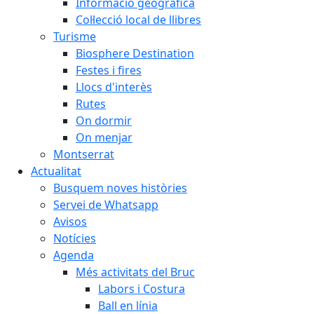
Informació geogràfica
Col·lecció local de llibres
Turisme
Biosphere Destination
Festes i fires
Llocs d'interès
Rutes
On dormir
On menjar
Montserrat
Actualitat
Busquem noves històries
Servei de Whatsapp
Avisos
Notícies
Agenda
Més activitats del Bruc
Labors i Costura
Ball en línia