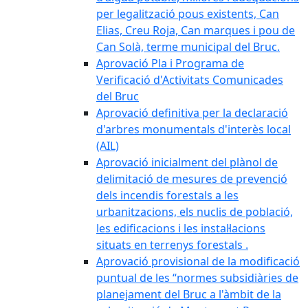
per legalització pous existents, Can
Elias, Creu Roja, Can marques i pou de
Can Solà, terme municipal del Bruc.
Aprovació Pla i Programa de
Verificació d'Activitats Comunicades
del Bruc
Aprovació definitiva per la declaració
d'arbres monumentals d'interès local
(AIL)
Aprovació inicialment del plànol de
delimitació de mesures de prevenció
dels incendis forestals a les
urbanitzacions, els nuclis de població,
les edificacions i les instal·lacions
situats en terrenys forestals .
Aprovació provisional de la modificació
puntual de les “normes subsidiàries de
planejament del Bruc a l'àmbit de la