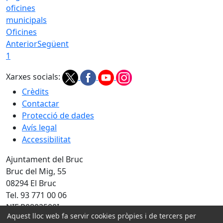
Oficines
Anterior
Següent
1
Xarxes socials:
Crèdits
Contactar
Protecció de dades
Avís legal
Accessibilitat
Ajuntament del Bruc
Bruc del Mig, 55
08294 El Bruc
Tel. 93 771 00 06
NIF P0802500I
Aquest lloc web fa servir cookies pròpies i de tercers per