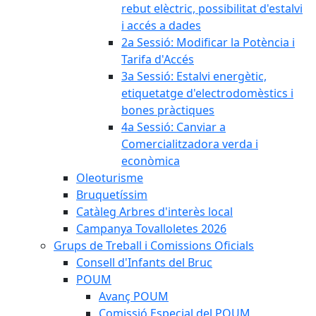
rebut elèctric, possibilitat d'estalvi
i accés a dades
2a Sessió: Modificar la Potència i
Tarifa d'Accés
3a Sessió: Estalvi energètic,
etiquetatge d'electrodomèstics i
bones pràctiques
4a Sessió: Canviar a
Comercialitzadora verda i
econòmica
Oleoturisme
Bruquetíssim
Catàleg Arbres d'interès local
Campanya Tovalloletes 2026
Grups de Treball i Comissions Oficials
Consell d'Infants del Bruc
POUM
Avanç POUM
Comissió Especial del POUM