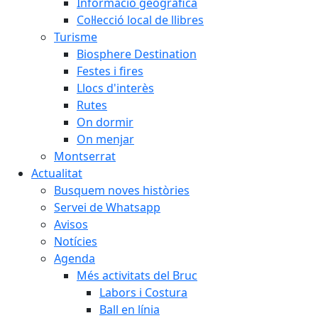
Informació geogràfica
Col·lecció local de llibres
Turisme
Biosphere Destination
Festes i fires
Llocs d'interès
Rutes
On dormir
On menjar
Montserrat
Actualitat
Busquem noves històries
Servei de Whatsapp
Avisos
Notícies
Agenda
Més activitats del Bruc
Labors i Costura
Ball en línia