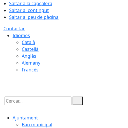
Saltar a la capçalera
Saltar al contingut
Saltar al peu de pàgina
Contactar
Idiomes
Català
Castellà
Anglès
Alemany
Francès
06.08.2026 | 19:42
Cercar:
Ajuntament
Ban municipal