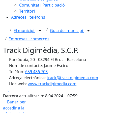
Comunitat i Participació
Territori
Adreces i telèfons
El municipi
Guia del municipi
Empreses i comerços
Track Digimèdia, S.C.P.
Parròquia, 20 - 08294 El Bruc - Barcelona
Nom de contacte: Jaume Esciru
Telèfon:
659 486 703
Adreça electrònica:
track@trackdigimedia.com
Lloc web:
www.trackdigimedia.com
Facebook
X
Darrera actualització: 8.04.2024 | 07:59