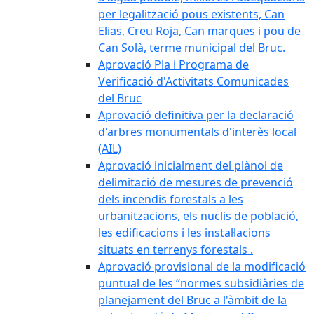
per legalització pous existents, Can
Elias, Creu Roja, Can marques i pou de
Can Solà, terme municipal del Bruc.
Aprovació Pla i Programa de
Verificació d'Activitats Comunicades
del Bruc
Aprovació definitiva per la declaració
d'arbres monumentals d'interès local
(AIL)
Aprovació inicialment del plànol de
delimitació de mesures de prevenció
dels incendis forestals a les
urbanitzacions, els nuclis de població,
les edificacions i les instal·lacions
situats en terrenys forestals .
Aprovació provisional de la modificació
puntual de les “normes subsidiàries de
planejament del Bruc a l'àmbit de la