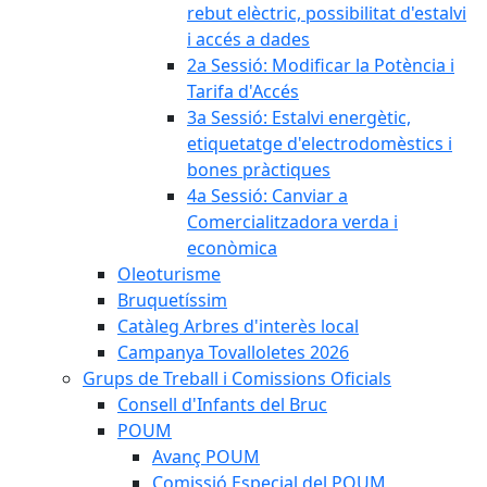
rebut elèctric, possibilitat d'estalvi
i accés a dades
2a Sessió: Modificar la Potència i
Tarifa d'Accés
3a Sessió: Estalvi energètic,
etiquetatge d'electrodomèstics i
bones pràctiques
4a Sessió: Canviar a
Comercialitzadora verda i
econòmica
Oleoturisme
Bruquetíssim
Catàleg Arbres d'interès local
Campanya Tovalloletes 2026
Grups de Treball i Comissions Oficials
Consell d'Infants del Bruc
POUM
Avanç POUM
Comissió Especial del POUM