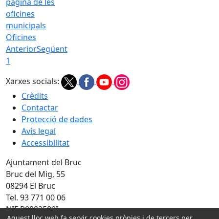
Oficines
Anterior
Següent
1
Xarxes socials:
Crèdits
Contactar
Protecció de dades
Avís legal
Accessibilitat
Ajuntament del Bruc
Bruc del Mig, 55
08294 El Bruc
Tel. 93 771 00 06
NIF P0802500I
Aquest lloc web fa servir cookies pròpies i de tercers per