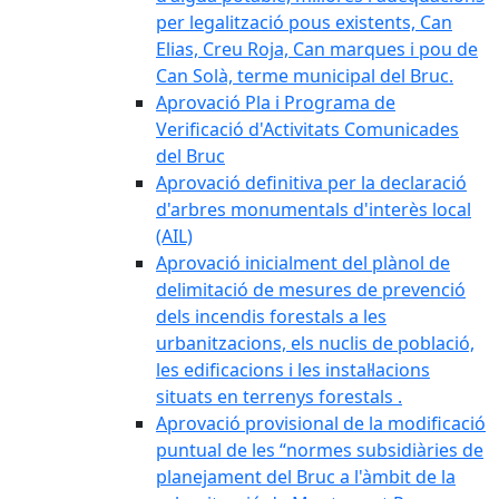
per legalització pous existents, Can
Elias, Creu Roja, Can marques i pou de
Can Solà, terme municipal del Bruc.
Aprovació Pla i Programa de
Verificació d'Activitats Comunicades
del Bruc
Aprovació definitiva per la declaració
d'arbres monumentals d'interès local
(AIL)
Aprovació inicialment del plànol de
delimitació de mesures de prevenció
dels incendis forestals a les
urbanitzacions, els nuclis de població,
les edificacions i les instal·lacions
situats en terrenys forestals .
Aprovació provisional de la modificació
puntual de les “normes subsidiàries de
planejament del Bruc a l'àmbit de la