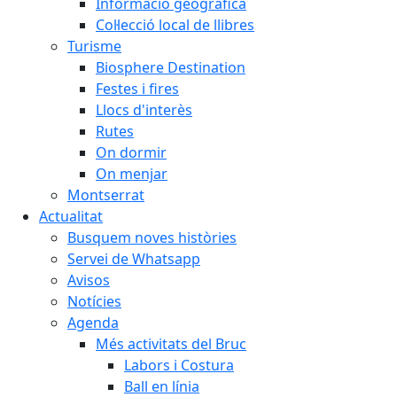
Informació geogràfica
Col·lecció local de llibres
Turisme
Biosphere Destination
Festes i fires
Llocs d'interès
Rutes
On dormir
On menjar
Montserrat
Actualitat
Busquem noves històries
Servei de Whatsapp
Avisos
Notícies
Agenda
Més activitats del Bruc
Labors i Costura
Ball en línia