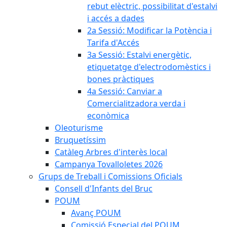
rebut elèctric, possibilitat d'estalvi
i accés a dades
2a Sessió: Modificar la Potència i
Tarifa d'Accés
3a Sessió: Estalvi energètic,
etiquetatge d'electrodomèstics i
bones pràctiques
4a Sessió: Canviar a
Comercialitzadora verda i
econòmica
Oleoturisme
Bruquetíssim
Catàleg Arbres d'interès local
Campanya Tovalloletes 2026
Grups de Treball i Comissions Oficials
Consell d'Infants del Bruc
POUM
Avanç POUM
Comissió Especial del POUM