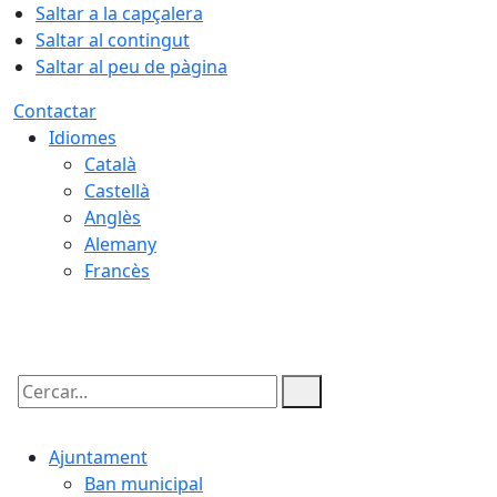
Saltar a la capçalera
Saltar al contingut
Saltar al peu de pàgina
Contactar
Idiomes
Català
Castellà
Anglès
Alemany
Francès
07.08.2026 | 23:53
Cercar:
Ajuntament
Ban municipal