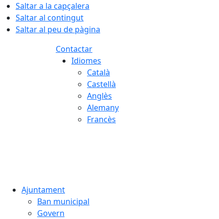
Saltar a la capçalera
Saltar al contingut
Saltar al peu de pàgina
Contactar
Idiomes
Català
Castellà
Anglès
Alemany
Francès
07.08.2026 | 07:37
Ajuntament
Ban municipal
Govern