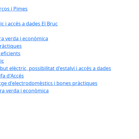
rços i Pimes
ic i accés a dades El Bruc
ora verda i econòmica
pràctiques
 eficients
ic
ut elèctric, possibilitat d'estalvi i accés a dades
ifa d'Accés
tatge d'electrodomèstics i bones pràctiques
ora verda i econòmica