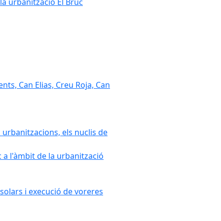
la urbanització El Bruc
nts, Can Elias, Creu Roja, Can
 urbanitzacions, els nuclis de
a l'àmbit de la urbanització
solars i execució de voreres