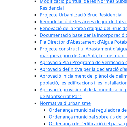
Modificació puntual de les Normes Subsidi
Residencial
Projecte Urbanització Bruc Residencial
Remodelació de les àrees de joc de tots e
Renovació de la xarxa d'aigua del Bruc de
Documentació base per la incorporació d
Pla Director d'Abastament d'Aigua Potab
Projecte constructiu. Abastament d'aigua 
marques i pou de Can Solà, terme munici
Aprovació Pla i Programa de Verificació 
Aprovació definitiva per la declaració d'
Aprovació inicialment del plànol de delim
població, les edificacions i les instal·laci
Aprovació provisional de la modificació 
de Montserrat Parc
Normativa d'urbanisme
Ordenança municipal reguladora de la
Ordenança municipal sobre ús del sòl
Ordenança de l'edificació i el paisat