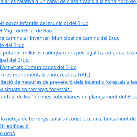
àries relativa a un canvi de classificació a la zona nord de 
ls parcs infantils del municipi del Bruc
l Mig i del Bruc de Baix
e camins a l'Inventari Municipal de camins del Bruc
le del Bruc
potable, millores i adequacions per legalització pous existe
pal del Bruc.
d'Activitats Comunicades del Bruc
arbres monumentals d'interès local (AIL)
itació de mesures de prevenció dels incendis forestals a les
ons situats en terrenys forestals .
puntual de les “normes subsidiàries de planejament del Bruc 
 neteja de terrenys, solars i construccions, tancament de 
 i edificació
ge urbà