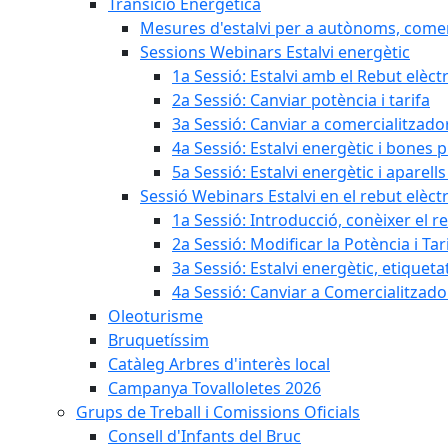
Transició Energètica
Mesures d'estalvi per a autònoms, come
Sessions Webinars Estalvi energètic
1a Sessió: Estalvi amb el Rebut elèctr
2a Sessió: Canviar potència i tarifa
3a Sessió: Canviar a comercialitzad
4a Sessió: Estalvi energètic i bones 
5a Sessió: Estalvi energètic i aparells
Sessió Webinars Estalvi en el rebut elèctr
1a Sessió: Introducció, conèixer el reb
2a Sessió: Modificar la Potència i Tar
3a Sessió: Estalvi energètic, etique
4a Sessió: Canviar a Comercialitzad
Oleoturisme
Bruquetíssim
Catàleg Arbres d'interès local
Campanya Tovalloletes 2026
Grups de Treball i Comissions Oficials
Consell d'Infants del Bruc