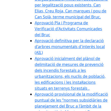
per legalització pous existents, Can
Elias, Creu Roja, Can marques i pou de
Can Solà, terme municipal del Bruc.
Aprovació Pla i Programa de
Verificació d'Activitats Comunicades
del Bruc
Aprovació definitiva per la declaració
d'arbres monumentals d'interès local
(AIL)
Aprovació inicialment del plànol de
delimitació de mesures de prevenció
dels incendis forestals a les
urbanitzacions, els nuclis de població,
les edificacions i les instal·lacions
situats en terrenys forestals .
Aprovació provisional de la modificació
puntual de les “normes subsidiàries de
planejament del Bruc a l'àmbit de la