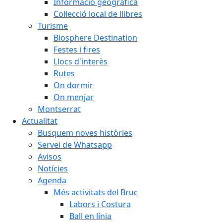
Informació geogràfica
Col·lecció local de llibres
Turisme
Biosphere Destination
Festes i fires
Llocs d'interès
Rutes
On dormir
On menjar
Montserrat
Actualitat
Busquem noves històries
Servei de Whatsapp
Avisos
Notícies
Agenda
Més activitats del Bruc
Labors i Costura
Ball en línia