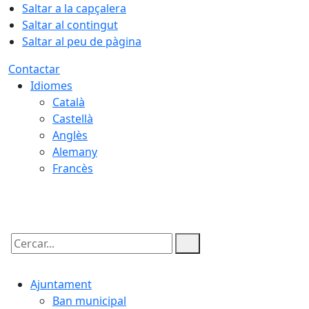
Saltar a la capçalera
Saltar al contingut
Saltar al peu de pàgina
Contactar
Idiomes
Català
Castellà
Anglès
Alemany
Francès
08.08.2026 | 18:27
Cercar:
Ajuntament
Ban municipal