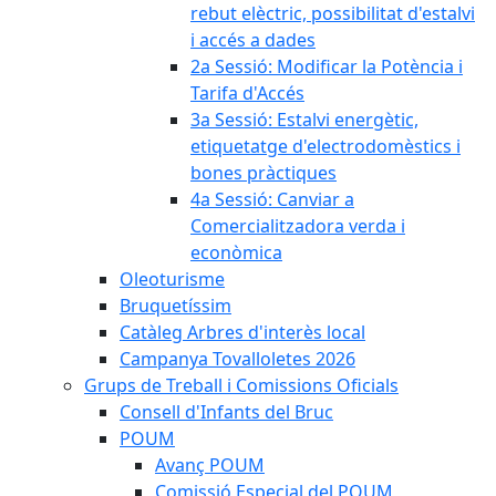
rebut elèctric, possibilitat d'estalvi
i accés a dades
2a Sessió: Modificar la Potència i
Tarifa d'Accés
3a Sessió: Estalvi energètic,
etiquetatge d'electrodomèstics i
bones pràctiques
4a Sessió: Canviar a
Comercialitzadora verda i
econòmica
Oleoturisme
Bruquetíssim
Catàleg Arbres d'interès local
Campanya Tovalloletes 2026
Grups de Treball i Comissions Oficials
Consell d'Infants del Bruc
POUM
Avanç POUM
Comissió Especial del POUM