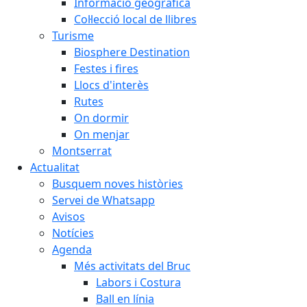
Informació geogràfica
Col·lecció local de llibres
Turisme
Biosphere Destination
Festes i fires
Llocs d'interès
Rutes
On dormir
On menjar
Montserrat
Actualitat
Busquem noves històries
Servei de Whatsapp
Avisos
Notícies
Agenda
Més activitats del Bruc
Labors i Costura
Ball en línia