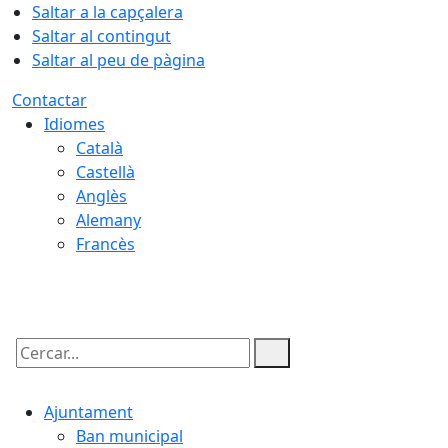
Saltar a la capçalera
Saltar al contingut
Saltar al peu de pàgina
Contactar
Idiomes
Català
Castellà
Anglès
Alemany
Francès
09.08.2026 | 11:29
Cercar:
Ajuntament
Ban municipal