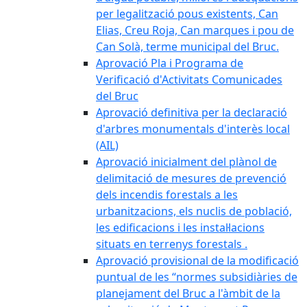
per legalització pous existents, Can
Elias, Creu Roja, Can marques i pou de
Can Solà, terme municipal del Bruc.
Aprovació Pla i Programa de
Verificació d'Activitats Comunicades
del Bruc
Aprovació definitiva per la declaració
d'arbres monumentals d'interès local
(AIL)
Aprovació inicialment del plànol de
delimitació de mesures de prevenció
dels incendis forestals a les
urbanitzacions, els nuclis de població,
les edificacions i les instal·lacions
situats en terrenys forestals .
Aprovació provisional de la modificació
puntual de les “normes subsidiàries de
planejament del Bruc a l'àmbit de la