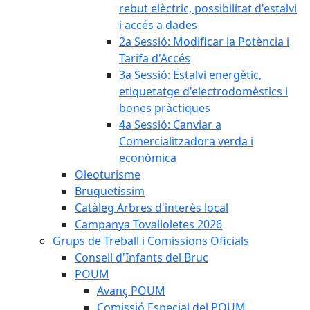
rebut elèctric, possibilitat d'estalvi
i accés a dades
2a Sessió: Modificar la Potència i
Tarifa d'Accés
3a Sessió: Estalvi energètic,
etiquetatge d'electrodomèstics i
bones pràctiques
4a Sessió: Canviar a
Comercialitzadora verda i
econòmica
Oleoturisme
Bruquetíssim
Catàleg Arbres d'interès local
Campanya Tovalloletes 2026
Grups de Treball i Comissions Oficials
Consell d'Infants del Bruc
POUM
Avanç POUM
Comissió Especial del POUM