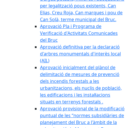
per legalització pous existents, Can
Elias, Creu Roja, Can marques i pou de
Can Solà, terme municipal del Bruc.
Aprovació Pla i Programa de
Verificació d'Activitats Comunicades
del Bruc
Aprovació definitiva per la declaració
d'arbres monumentals d'interès local
(AIL)
Aprovació inicialment del plànol de
delimitació de mesures de prevenció
dels incendis forestals a les
urbanitzacions, els nuclis de població,
les edificacions i les instal·lacions
situats en terrenys forestals .
Aprovació provisional de la modificació
puntual de les “normes subsidiàries de
planejament del Bruc a l'àmbit de la