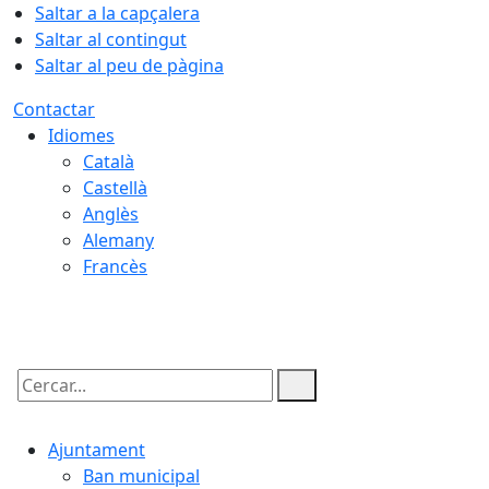
Saltar a la capçalera
Saltar al contingut
Saltar al peu de pàgina
Contactar
Idiomes
Català
Castellà
Anglès
Alemany
Francès
08.08.2026 | 09:18
Cercar:
Ajuntament
Ban municipal