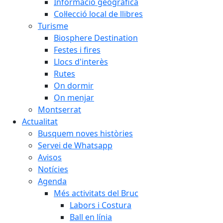
Informació geogràfica
Col·lecció local de llibres
Turisme
Biosphere Destination
Festes i fires
Llocs d'interès
Rutes
On dormir
On menjar
Montserrat
Actualitat
Busquem noves històries
Servei de Whatsapp
Avisos
Notícies
Agenda
Més activitats del Bruc
Labors i Costura
Ball en línia