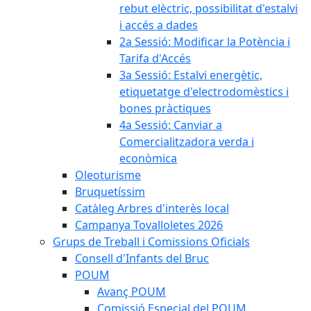
rebut elèctric, possibilitat d'estalvi
i accés a dades
2a Sessió: Modificar la Potència i
Tarifa d'Accés
3a Sessió: Estalvi energètic,
etiquetatge d'electrodomèstics i
bones pràctiques
4a Sessió: Canviar a
Comercialitzadora verda i
econòmica
Oleoturisme
Bruquetíssim
Catàleg Arbres d'interès local
Campanya Tovalloletes 2026
Grups de Treball i Comissions Oficials
Consell d'Infants del Bruc
POUM
Avanç POUM
Comissió Especial del POUM