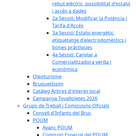
rebut elèctric, possibilitat d'estalvi
i accés a dades
2a Sessió: Modificar la Potència i
Tarifa d'Accés
3a Sessió: Estalvi energètic,
etiquetatge d'electrodomèstics i
bones pràctiques
4a Sessió: Canviar a
Comercialitzadora verda i
econòmica
Oleoturisme
Bruquetíssim
Catàleg Arbres d'interès local
Campanya Tovalloletes 2026
Grups de Treball i Comissions Oficials
Consell d'Infants del Bruc
POUM
Avanç POUM
Comissió Especial del POUM