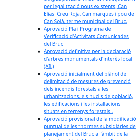
per legalització pous existents, Can
Elias, Creu Roja, Can marques i pou de
Can Solà, terme municipal del Bruc.
Aprovació Pla i Programa de
Verificació d'Activitats Comunicades
del Bruc
Aprovació definitiva per la declaració
d'arbres monumentals d'interès local
(AIL)
Aprovació inicialment del plànol de
delimitació de mesures de prevenció
dels incendis forestals a les
urbanitzacions, els nuclis de població,
les edificacions i les instal·lacions
situats en terrenys forestals .
Aprovació provisional de la modificació
puntual de les “normes subsidiàries de
planejament del Bruc a l'àmbit de la