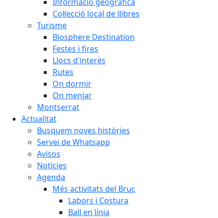
Informació geogràfica
Col·lecció local de llibres
Turisme
Biosphere Destination
Festes i fires
Llocs d'interès
Rutes
On dormir
On menjar
Montserrat
Actualitat
Busquem noves històries
Servei de Whatsapp
Avisos
Notícies
Agenda
Més activitats del Bruc
Labors i Costura
Ball en línia