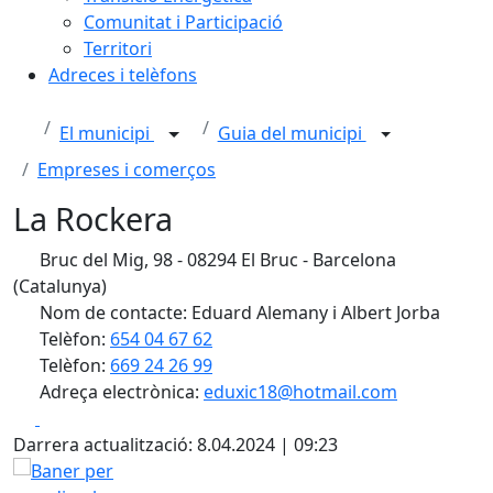
Comunitat i Participació
Territori
Adreces i telèfons
El municipi
Guia del municipi
Empreses i comerços
La Rockera
Bruc del Mig, 98 - 08294 El Bruc - Barcelona
(Catalunya)
Nom de contacte: Eduard Alemany i Albert Jorba
Telèfon:
654 04 67 62
Telèfon:
669 24 26 99
Adreça electrònica:
eduxic18@hotmail.com
Facebook
X
Darrera actualització: 8.04.2024 | 09:23