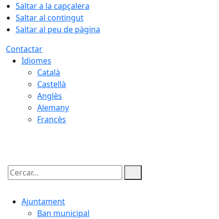
Saltar a la capçalera
Saltar al contingut
Saltar al peu de pàgina
Contactar
Idiomes
Català
Castellà
Anglès
Alemany
Francès
08.08.2026 | 11:43
Cercar:
Ajuntament
Ban municipal