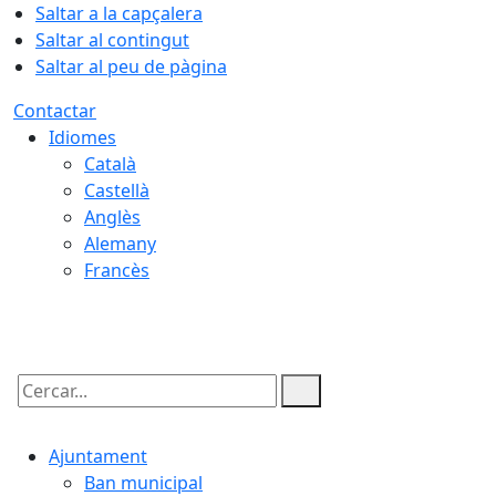
Saltar a la capçalera
Saltar al contingut
Saltar al peu de pàgina
Contactar
Idiomes
Català
Castellà
Anglès
Alemany
Francès
07.08.2026 | 11:06
Cercar:
Ajuntament
Ban municipal