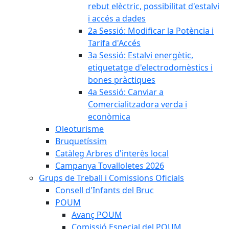
rebut elèctric, possibilitat d'estalvi
i accés a dades
2a Sessió: Modificar la Potència i
Tarifa d'Accés
3a Sessió: Estalvi energètic,
etiquetatge d'electrodomèstics i
bones pràctiques
4a Sessió: Canviar a
Comercialitzadora verda i
econòmica
Oleoturisme
Bruquetíssim
Catàleg Arbres d'interès local
Campanya Tovalloletes 2026
Grups de Treball i Comissions Oficials
Consell d'Infants del Bruc
POUM
Avanç POUM
Comissió Especial del POUM