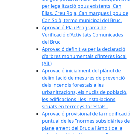
per legalització pous existents, Can
Elias, Creu Roja, Can marques i pou de
Can Solà, terme municipal del Bruc.
Aprovació Pla i Programa de
Verificació d'Activitats Comunicades
del Bruc
Aprovació definitiva per la declaració
d'arbres monumentals d'interès local
(AIL)
Aprovació inicialment del plànol de
delimitació de mesures de prevenció
dels incendis forestals a les
urbanitzacions, els nuclis de població,
les edificacions i les instal·lacions
situats en terrenys forestals .
Aprovació provisional de la modificació
puntual de les “normes subsidiàries de
planejament del Bruc a l'àmbit de la