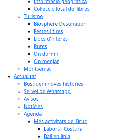
Informació geogràfica
Col·lecció local de llibres
Turisme
Biosphere Destination
Festes i fires
Llocs d'interès
Rutes
On dormir
On menjar
Montserrat
Actualitat
Busquem noves històries
Servei de Whatsapp
Avisos
Notícies
Agenda
Més activitats del Bruc
Labors i Costura
Ball en línia