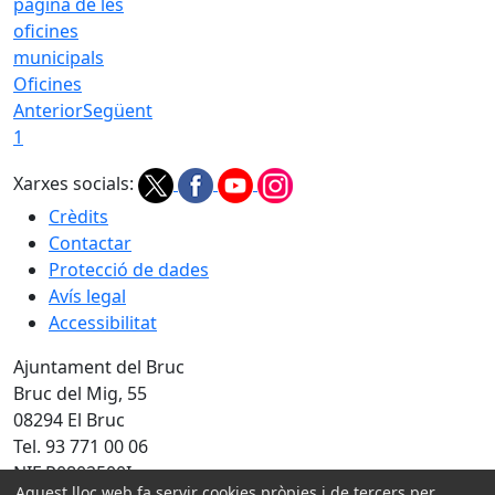
Oficines
Anterior
Següent
1
Xarxes socials:
Crèdits
Contactar
Protecció de dades
Avís legal
Accessibilitat
Ajuntament del Bruc
Bruc del Mig, 55
08294 El Bruc
Tel. 93 771 00 06
NIF P0802500I
Aquest lloc web fa servir cookies pròpies i de tercers per