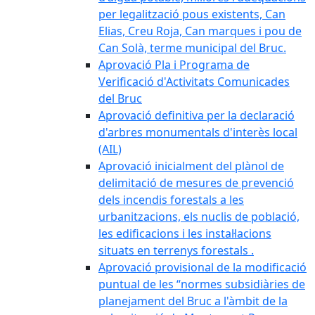
per legalització pous existents, Can
Elias, Creu Roja, Can marques i pou de
Can Solà, terme municipal del Bruc.
Aprovació Pla i Programa de
Verificació d'Activitats Comunicades
del Bruc
Aprovació definitiva per la declaració
d'arbres monumentals d'interès local
(AIL)
Aprovació inicialment del plànol de
delimitació de mesures de prevenció
dels incendis forestals a les
urbanitzacions, els nuclis de població,
les edificacions i les instal·lacions
situats en terrenys forestals .
Aprovació provisional de la modificació
puntual de les “normes subsidiàries de
planejament del Bruc a l'àmbit de la