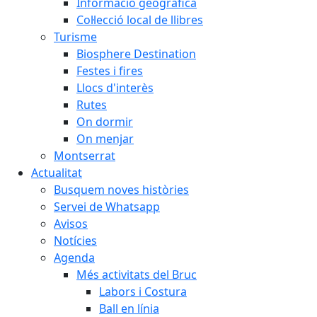
Informació geogràfica
Col·lecció local de llibres
Turisme
Biosphere Destination
Festes i fires
Llocs d'interès
Rutes
On dormir
On menjar
Montserrat
Actualitat
Busquem noves històries
Servei de Whatsapp
Avisos
Notícies
Agenda
Més activitats del Bruc
Labors i Costura
Ball en línia