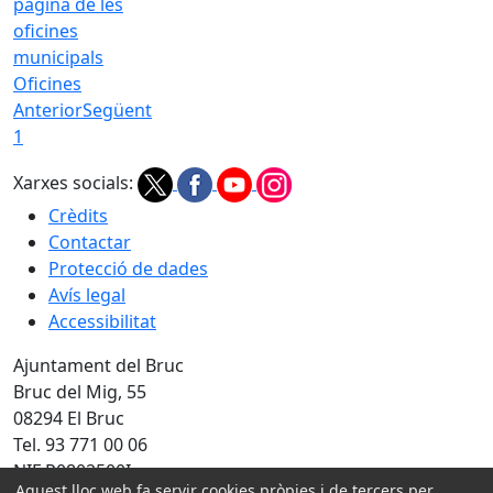
Oficines
Anterior
Següent
1
Xarxes socials:
Crèdits
Contactar
Protecció de dades
Avís legal
Accessibilitat
Ajuntament del Bruc
Bruc del Mig, 55
08294 El Bruc
Tel. 93 771 00 06
NIF P0802500I
Aquest lloc web fa servir cookies pròpies i de tercers per