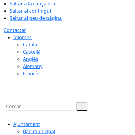
Saltar a la capçalera
Saltar al contingut
Saltar al peu de pàgina
Contactar
Idiomes
Català
Castellà
Anglès
Alemany
Francès
07.08.2026 | 03:47
Cercar:
Ajuntament
Ban municipal