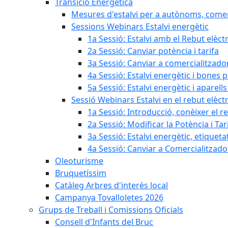
Transició Energètica
Mesures d'estalvi per a autònoms, come
Sessions Webinars Estalvi energètic
1a Sessió: Estalvi amb el Rebut elèctr
2a Sessió: Canviar potència i tarifa
3a Sessió: Canviar a comercialitzad
4a Sessió: Estalvi energètic i bones 
5a Sessió: Estalvi energètic i aparells
Sessió Webinars Estalvi en el rebut elèctr
1a Sessió: Introducció, conèixer el reb
2a Sessió: Modificar la Potència i Tar
3a Sessió: Estalvi energètic, etique
4a Sessió: Canviar a Comercialitzad
Oleoturisme
Bruquetíssim
Catàleg Arbres d'interès local
Campanya Tovalloletes 2026
Grups de Treball i Comissions Oficials
Consell d'Infants del Bruc