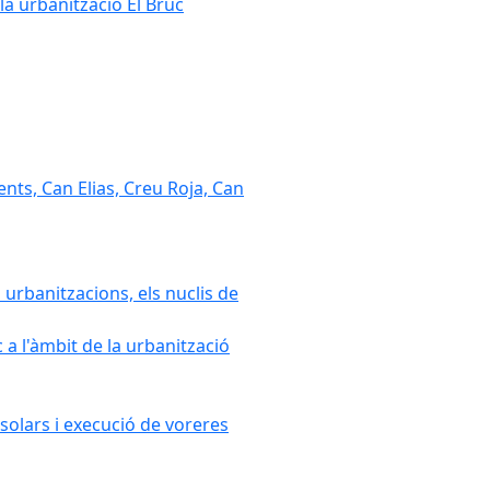
la urbanització El Bruc
nts, Can Elias, Creu Roja, Can
 urbanitzacions, els nuclis de
a l'àmbit de la urbanització
solars i execució de voreres