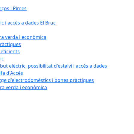
rços i Pimes
ic i accés a dades El Bruc
ora verda i econòmica
pràctiques
 eficients
ic
ut elèctric, possibilitat d'estalvi i accés a dades
ifa d'Accés
tatge d'electrodomèstics i bones pràctiques
ora verda i econòmica