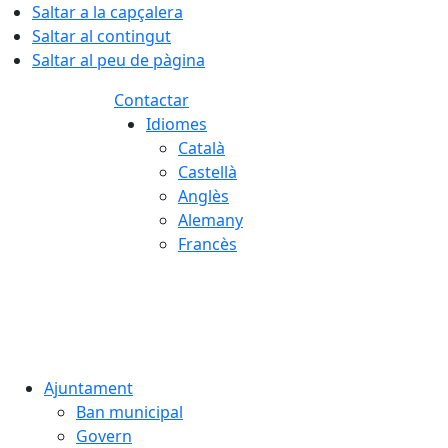
Saltar a la capçalera
Saltar al contingut
Saltar al peu de pàgina
Contactar
Idiomes
Català
Castellà
Anglès
Alemany
Francès
09.08.2026 | 12:55
Ajuntament
Ban municipal
Govern