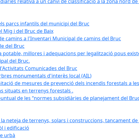
àries relativa a un canvi de classificació a la zona nord de 
ls parcs infantils del municipi del Bruc
l Mig i del Bruc de Baix
e camins a l'Inventari Municipal de camins del Bruc
le del Bruc
potable, millores i adequacions per legalització pous existe
pal del Bruc.
d'Activitats Comunicades del Bruc
arbres monumentals d'interès local (AIL)
itació de mesures de prevenció dels incendis forestals a les
ons situats en terrenys forestals .
puntual de les “normes subsidiàries de planejament del Bruc 
 neteja de terrenys, solars i construccions, tancament de 
 i edificació
ge urbà