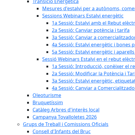
Transició Energètica
Mesures d'estalvi per a autònoms, come
Sessions Webinars Estalvi energètic
1a Sessió: Estalvi amb el Rebut elèctr
2a Sessió: Canviar potència i tarifa
3a Sessió: Canviar a comercialitzad
4a Sessió: Estalvi energètic i bones 
5a Sessió: Estalvi energètic i aparells
Sessió Webinars Estalvi en el rebut elèctr
1a Sessió: Introducció, conèixer el reb
2a Sessió: Modificar la Potència i Tar
3a Sessió: Estalvi energètic, etique
4a Sessió: Canviar a Comercialitzad
Oleoturisme
Bruquetíssim
Catàleg Arbres d'interès local
Campanya Tovalloletes 2026
Grups de Treball i Comissions Oficials
Consell d'Infants del Bruc