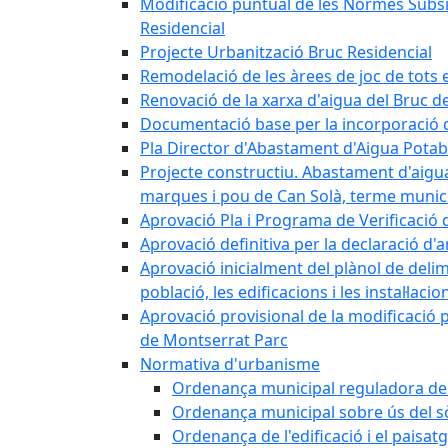
Modificació puntual de les Normes Subsidi
Residencial
Projecte Urbanització Bruc Residencial
Remodelació de les àrees de joc de tots e
Renovació de la xarxa d'aigua del Bruc de
Documentació base per la incorporació d
Pla Director d'Abastament d'Aigua Potab
Projecte constructiu. Abastament d'aigua 
marques i pou de Can Solà, terme munici
Aprovació Pla i Programa de Verificació 
Aprovació definitiva per la declaració d'
Aprovació inicialment del plànol de delim
població, les edificacions i les instal·laci
Aprovació provisional de la modificació 
de Montserrat Parc
Normativa d'urbanisme
Ordenança municipal reguladora de la
Ordenança municipal sobre ús del sòl
Ordenança de l'edificació i el paisat