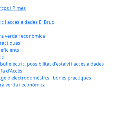
rços i Pimes
ic i accés a dades El Bruc
ora verda i econòmica
pràctiques
 eficients
ic
ut elèctric, possibilitat d'estalvi i accés a dades
ifa d'Accés
tatge d'electrodomèstics i bones pràctiques
ora verda i econòmica