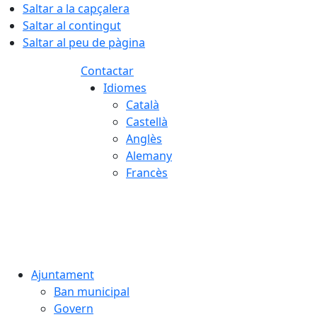
Saltar a la capçalera
Saltar al contingut
Saltar al peu de pàgina
Contactar
Idiomes
Català
Castellà
Anglès
Alemany
Francès
06.08.2026 | 03:45
Ajuntament
Ban municipal
Govern