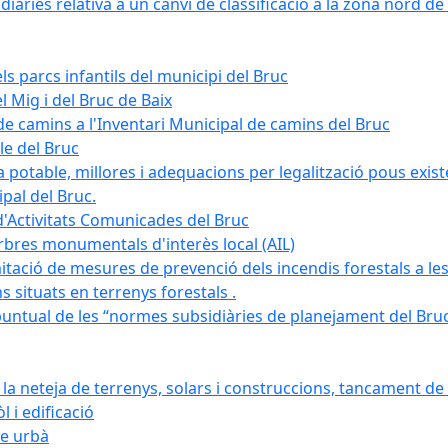
àries relativa a un canvi de classificació a la zona nord de 
ls parcs infantils del municipi del Bruc
l Mig i del Bruc de Baix
e camins a l'Inventari Municipal de camins del Bruc
le del Bruc
potable, millores i adequacions per legalització pous existe
pal del Bruc.
d'Activitats Comunicades del Bruc
arbres monumentals d'interès local (AIL)
itació de mesures de prevenció dels incendis forestals a les
ons situats en terrenys forestals .
puntual de les “normes subsidiàries de planejament del Bruc 
 neteja de terrenys, solars i construccions, tancament de 
 i edificació
ge urbà