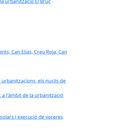
la urbanització El Bruc
nts, Can Elias, Creu Roja, Can
 urbanitzacions, els nuclis de
a l'àmbit de la urbanització
solars i execució de voreres