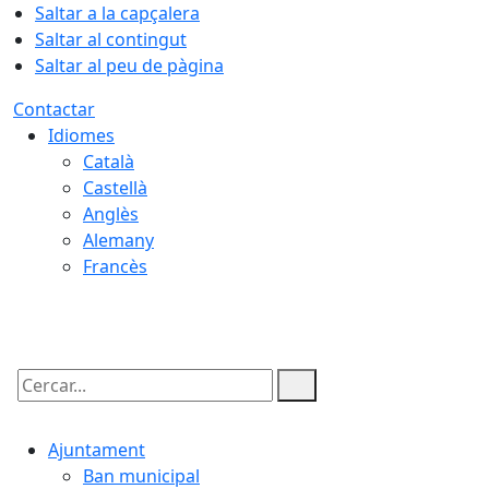
Saltar a la capçalera
Saltar al contingut
Saltar al peu de pàgina
Contactar
Idiomes
Català
Castellà
Anglès
Alemany
Francès
10.08.2026 | 19:23
Cercar:
Ajuntament
Ban municipal