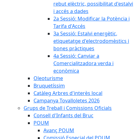
rebut elèctric, possibilitat d'estalvi
i accés a dades
2a Sessió: Modificar la Potència i
Tarifa d'Accés
3a Sessió: Estalvi energètic,
etiquetatge d'electrodomèstics i
bones pràctiques
4a Sessió: Canviar a
Comercialitzadora verda i
econòmica
Oleoturisme
Bruquetíssim
Catàleg Arbres d'interès local
Campanya Tovalloletes 2026
Grups de Treball i Comissions Oficials
Consell d'Infants del Bruc
POUM
Avanç POUM
Comissió Especial del POUM