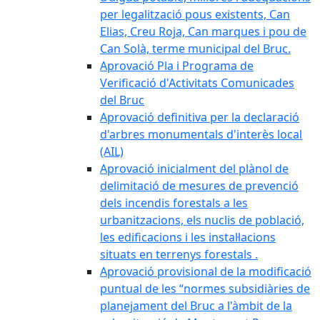
per legalització pous existents, Can
Elias, Creu Roja, Can marques i pou de
Can Solà, terme municipal del Bruc.
Aprovació Pla i Programa de
Verificació d'Activitats Comunicades
del Bruc
Aprovació definitiva per la declaració
d'arbres monumentals d'interès local
(AIL)
Aprovació inicialment del plànol de
delimitació de mesures de prevenció
dels incendis forestals a les
urbanitzacions, els nuclis de població,
les edificacions i les instal·lacions
situats en terrenys forestals .
Aprovació provisional de la modificació
puntual de les “normes subsidiàries de
planejament del Bruc a l'àmbit de la