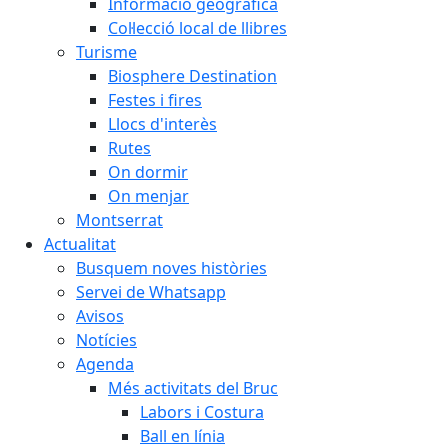
Informació geogràfica
Col·lecció local de llibres
Turisme
Biosphere Destination
Festes i fires
Llocs d'interès
Rutes
On dormir
On menjar
Montserrat
Actualitat
Busquem noves històries
Servei de Whatsapp
Avisos
Notícies
Agenda
Més activitats del Bruc
Labors i Costura
Ball en línia