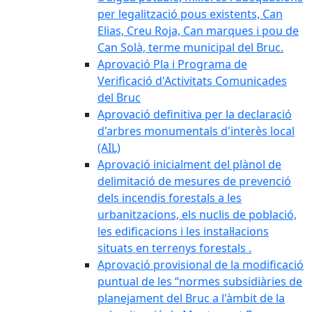
per legalització pous existents, Can
Elias, Creu Roja, Can marques i pou de
Can Solà, terme municipal del Bruc.
Aprovació Pla i Programa de
Verificació d'Activitats Comunicades
del Bruc
Aprovació definitiva per la declaració
d'arbres monumentals d'interès local
(AIL)
Aprovació inicialment del plànol de
delimitació de mesures de prevenció
dels incendis forestals a les
urbanitzacions, els nuclis de població,
les edificacions i les instal·lacions
situats en terrenys forestals .
Aprovació provisional de la modificació
puntual de les “normes subsidiàries de
planejament del Bruc a l'àmbit de la