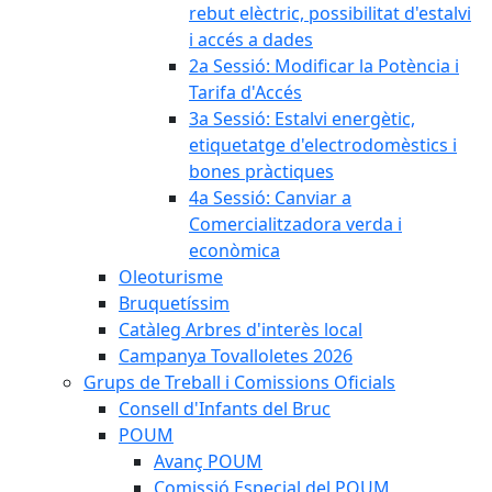
rebut elèctric, possibilitat d'estalvi
i accés a dades
2a Sessió: Modificar la Potència i
Tarifa d'Accés
3a Sessió: Estalvi energètic,
etiquetatge d'electrodomèstics i
bones pràctiques
4a Sessió: Canviar a
Comercialitzadora verda i
econòmica
Oleoturisme
Bruquetíssim
Catàleg Arbres d'interès local
Campanya Tovalloletes 2026
Grups de Treball i Comissions Oficials
Consell d'Infants del Bruc
POUM
Avanç POUM
Comissió Especial del POUM