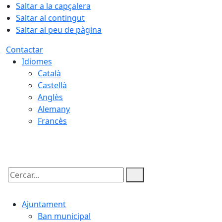
Saltar a la capçalera
Saltar al contingut
Saltar al peu de pàgina
Contactar
Idiomes
Català
Castellà
Anglès
Alemany
Francès
09.08.2026 | 17:37
Cercar:
Ajuntament
Ban municipal