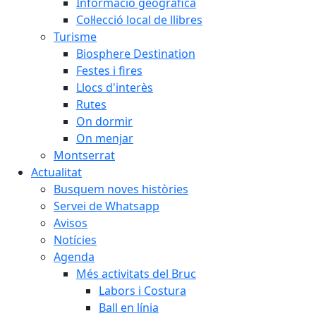
Informació geogràfica
Col·lecció local de llibres
Turisme
Biosphere Destination
Festes i fires
Llocs d'interès
Rutes
On dormir
On menjar
Montserrat
Actualitat
Busquem noves històries
Servei de Whatsapp
Avisos
Notícies
Agenda
Més activitats del Bruc
Labors i Costura
Ball en línia