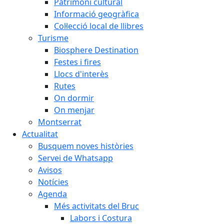
Patrimoni cultural
Informació geogràfica
Col·lecció local de llibres
Turisme
Biosphere Destination
Festes i fires
Llocs d'interès
Rutes
On dormir
On menjar
Montserrat
Actualitat
Busquem noves històries
Servei de Whatsapp
Avisos
Notícies
Agenda
Més activitats del Bruc
Labors i Costura