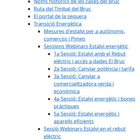
Noms històrics de les cases del Bruc
Ruta del Timbal del Bruc
El portal de la sequera
Transició Energètica
Mesures d'estalvi per a autònoms,
comerços i Pimes
Sessions Webinars Estalvi energètic
1a Sessió: Estalvi amb el Rebut
elèctric i accés a dades El Bruc
2a Sessió: Canviar potència i tarifa
3a Sessió: Canviar a
comercialitzadora verda i
econòmica
4a Sessió: Estalvi energètic i bones
pràctiques
5a Sessió: Estalvi energètic i
aparells eficients
Sessió Webinars Estalvi en el rebut
elèctric