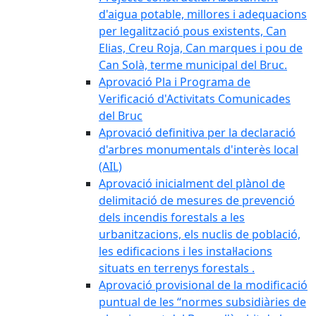
d'aigua potable, millores i adequacions
per legalització pous existents, Can
Elias, Creu Roja, Can marques i pou de
Can Solà, terme municipal del Bruc.
Aprovació Pla i Programa de
Verificació d'Activitats Comunicades
del Bruc
Aprovació definitiva per la declaració
d'arbres monumentals d'interès local
(AIL)
Aprovació inicialment del plànol de
delimitació de mesures de prevenció
dels incendis forestals a les
urbanitzacions, els nuclis de població,
les edificacions i les instal·lacions
situats en terrenys forestals .
Aprovació provisional de la modificació
puntual de les “normes subsidiàries de