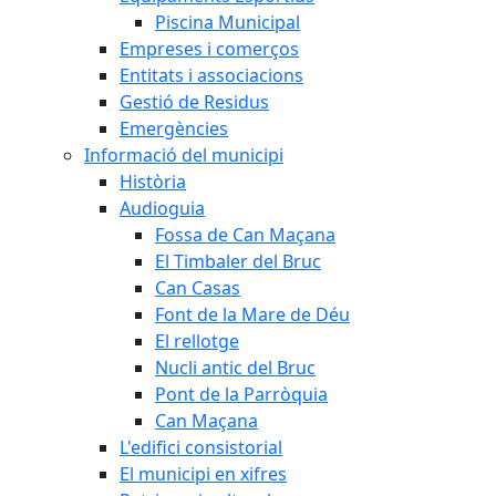
Piscina Municipal
Empreses i comerços
Entitats i associacions
Gestió de Residus
Emergències
Informació del municipi
Història
Audioguia
Fossa de Can Maçana
El Timbaler del Bruc
Can Casas
Font de la Mare de Déu
El rellotge
Nucli antic del Bruc
Pont de la Parròquia
Can Maçana
L'edifici consistorial
El municipi en xifres