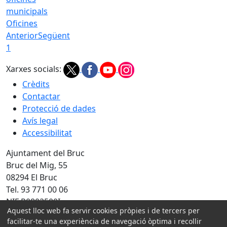
Oficines
Anterior
Següent
1
Xarxes socials:
Crèdits
Contactar
Protecció de dades
Avís legal
Accessibilitat
Ajuntament del Bruc
Bruc del Mig, 55
08294 El Bruc
Tel. 93 771 00 06
NIF P0802500I
Aquest lloc web fa servir cookies pròpies i de tercers per
facilitar-te una experiència de navegació òptima i recollir
Amb la col·laboració de: