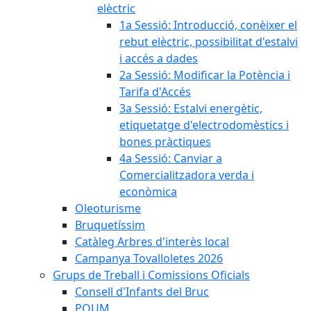
elèctric
1a Sessió: Introducció, conèixer el
rebut elèctric, possibilitat d'estalvi
i accés a dades
2a Sessió: Modificar la Potència i
Tarifa d'Accés
3a Sessió: Estalvi energètic,
etiquetatge d'electrodomèstics i
bones pràctiques
4a Sessió: Canviar a
Comercialitzadora verda i
econòmica
Oleoturisme
Bruquetíssim
Catàleg Arbres d'interès local
Campanya Tovalloletes 2026
Grups de Treball i Comissions Oficials
Consell d'Infants del Bruc
POUM