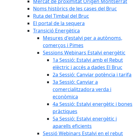
Mercat de proximitat Origen Montserrat
Noms històrics de les cases del Bruc
Ruta del Timbal del Bruc
El portal de la sequera
Transició Energètica
Mesures d'estalvi per a autònoms,
comerços i Pimes
Sessions Webinars Estalvi energètic
1a Sessió: Estalvi amb el Rebut
elèctric i accés a dades El Bruc
2a Sessió: Canviar potència i tarifa
3a Sessió: Canviar a
comercialitzadora verda i
econòmica
4a Sessió: Estalvi energètic i bones
pràctiques
5a Sessió: Estalvi energètic i
aparells eficients
Sessió Webinars Estalvi en el rebut