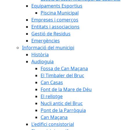
Equipaments Esportius
Piscina Municipal
Empreses i comerços
Entitats i associacions
Gestió de Residus
Emergències
Informació del municipi
Història
Audioguia
Fossa de Can Maçana
El Timbaler del Bruc
Can Casas
Font de la Mare de Déu
El rellotge
Nucli antic del Bruc
Pont de la Parròquia
Can Maçana
L'edifici consistorial