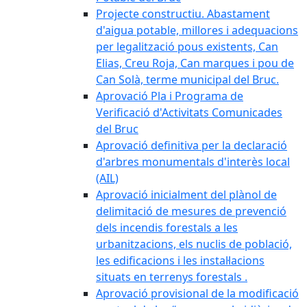
Projecte constructiu. Abastament
d'aigua potable, millores i adequacions
per legalització pous existents, Can
Elias, Creu Roja, Can marques i pou de
Can Solà, terme municipal del Bruc.
Aprovació Pla i Programa de
Verificació d'Activitats Comunicades
del Bruc
Aprovació definitiva per la declaració
d'arbres monumentals d'interès local
(AIL)
Aprovació inicialment del plànol de
delimitació de mesures de prevenció
dels incendis forestals a les
urbanitzacions, els nuclis de població,
les edificacions i les instal·lacions
situats en terrenys forestals .
Aprovació provisional de la modificació