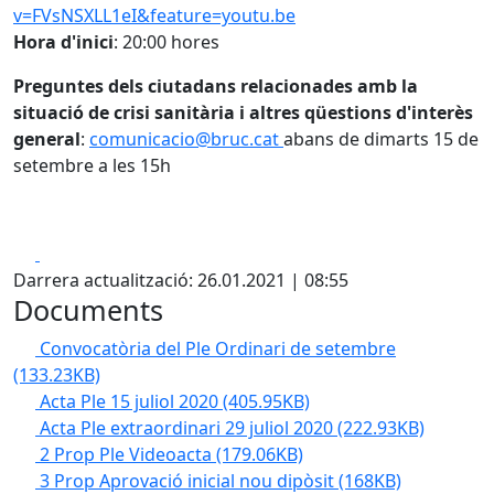
v=FVsNSXLL1eI&feature=youtu.be
Hora d'inici
: 20:00 hores
Preguntes dels ciutadans relacionades amb la
situació de crisi sanitària i altres qüestions d'interès
general
:
comunicacio@bruc.cat
abans de dimarts 15 de
setembre a les 15h
Facebook
X
Darrera actualització: 26.01.2021 | 08:55
Documents
Convocatòria del Ple Ordinari de setembre
(133.23KB)
Acta Ple 15 juliol 2020
(405.95KB)
Acta Ple extraordinari 29 juliol 2020
(222.93KB)
2 Prop Ple Videoacta
(179.06KB)
3 Prop Aprovació inicial nou dipòsit
(168KB)