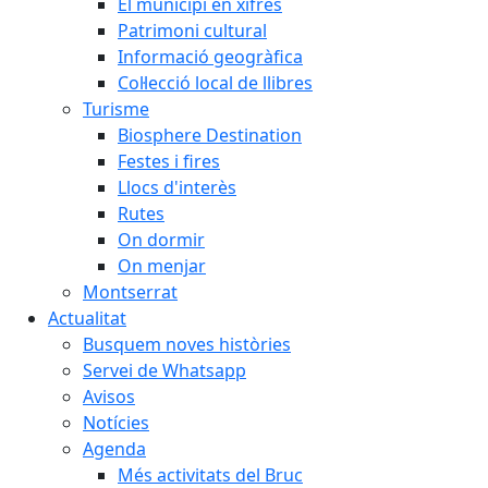
El municipi en xifres
Patrimoni cultural
Informació geogràfica
Col·lecció local de llibres
Turisme
Biosphere Destination
Festes i fires
Llocs d'interès
Rutes
On dormir
On menjar
Montserrat
Actualitat
Busquem noves històries
Servei de Whatsapp
Avisos
Notícies
Agenda
Més activitats del Bruc