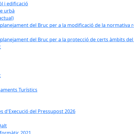
 i edificació
ge urbà
ctual)
planejament del Bruc per a la modificació de la normativa re
planejament del Bruc per a la protecció de certs àmbits del
t
c
jaments Turístics
ses d'Execució del Pressupost 2026
Dalt
nformàtic 2021