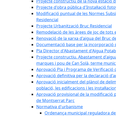
Projecte constructiu de la nova estació 
Projecte d'obra pública d'Instal·lació fo
Modificació puntual de les Normes Subsidi
Residencial
Projecte Urbanització Bruc Residencial
Remodelació de les àrees de joc de tots e
Renovació de la xarxa d'aigua del Bruc de
Documentació base per la incorporació d
Pla Director d'Abastament d'Aigua Potab
Projecte constructiu. Abastament d'aigua 
marques i pou de Can Solà, terme munici
Aprovació Pla i Programa de Verificació 
Aprovació definitiva per la declaració d'
Aprovació inicialment del plànol de delim
població, les edificacions i les instal·laci
Aprovació provisional de la modificació 
de Montserrat Parc
Normativa d'urbanisme
Ordenança municipal reguladora de la