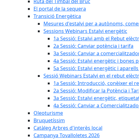
Ruta del Timbal del Bruc
El portal de la sequera
Transició Energètica
Mesures d'estalvi per a autònoms, come
Sessions Webinars Estalvi energètic
1a Sessió: Estalvi amb el Rebut elèctr
2a Sessió: Canviar potència i tarifa
3a Sessió: Canviar a comercialitzad
4a Sessió: Estalvi energètic i bones 
5a Sessió: Estalvi energètic i aparells
Sessió Webinars Estalvi en el rebut elèctr
1a Sessió: Introducció, conèixer el reb
2a Sessió: Modificar la Potència i Tar
3a Sessió: Estalvi energètic, etique
4a Sessió: Canviar a Comercialitzad
Oleoturisme
Bruquetíssim
Catàleg Arbres d'interès local
Campanya Tovalloletes 2026