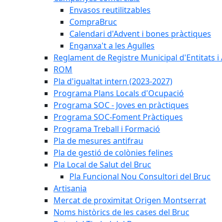
Envasos reutilitzables
CompraBruc
Calendari d'Advent i bones pràctiques
Enganxa't a les Agulles
Reglament de Registre Municipal d'Entitats i
ROM
Pla d'igualtat intern (2023-2027)
Programa Plans Locals d'Ocupació
Programa SOC - Joves en pràctiques
Programa SOC-Foment Pràctiques
Programa Treball i Formació
Pla de mesures antifrau
Pla de gestió de colònies felines
Pla Local de Salut del Bruc
Pla Funcional Nou Consultori del Bruc
Artisania
Mercat de proximitat Origen Montserrat
Noms històrics de les cases del Bruc