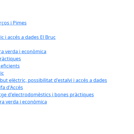
rços i Pimes
ic i accés a dades El Bruc
ora verda i econòmica
pràctiques
 eficients
ic
ut elèctric, possibilitat d'estalvi i accés a dades
ifa d'Accés
tatge d'electrodomèstics i bones pràctiques
ora verda i econòmica