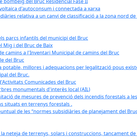
de bombeig del Bruc Residencial Fase II
tovoltaica d'autoconsum i connectada a xarxa
àries relativa a un canvi de classificació a la zona nord de 
ls parcs infantils del municipi del Bruc
l Mig i del Bruc de Baix
e camins a l'Inventari Municipal de camins del Bruc
le del Bruc
potable, millores i adequacions per legalització pous existe
pal del Bruc.
d'Activitats Comunicades del Bruc
arbres monumentals d'interès local (AIL)
itació de mesures de prevenció dels incendis forestals a les
ons situats en terrenys forestals .
puntual de les “normes subsidiàries de planejament del Bruc 
 neteja de terrenys, solars i construccions, tancament de 