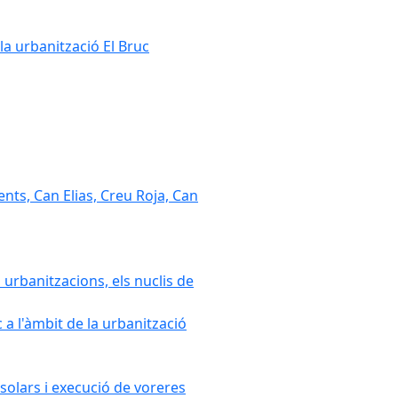
la urbanització El Bruc
nts, Can Elias, Creu Roja, Can
 urbanitzacions, els nuclis de
a l'àmbit de la urbanització
solars i execució de voreres