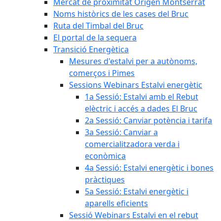
Mercat de proximitat Origen Montserrat
Noms històrics de les cases del Bruc
Ruta del Timbal del Bruc
El portal de la sequera
Transició Energètica
Mesures d'estalvi per a autònoms,
comerços i Pimes
Sessions Webinars Estalvi energètic
1a Sessió: Estalvi amb el Rebut
elèctric i accés a dades El Bruc
2a Sessió: Canviar potència i tarifa
3a Sessió: Canviar a
comercialitzadora verda i
econòmica
4a Sessió: Estalvi energètic i bones
pràctiques
5a Sessió: Estalvi energètic i
aparells eficients
Sessió Webinars Estalvi en el rebut