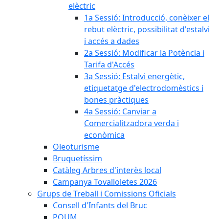
elèctric
1a Sessió: Introducció, conèixer el
rebut elèctric, possibilitat d'estalvi
i accés a dades
2a Sessió: Modificar la Potència i
Tarifa d'Accés
3a Sessió: Estalvi energètic,
etiquetatge d'electrodomèstics i
bones pràctiques
4a Sessió: Canviar a
Comercialitzadora verda i
econòmica
Oleoturisme
Bruquetíssim
Catàleg Arbres d'interès local
Campanya Tovalloletes 2026
Grups de Treball i Comissions Oficials
Consell d'Infants del Bruc
POUM