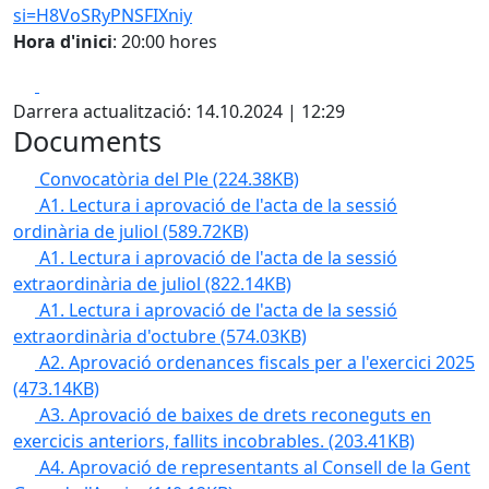
si=H8VoSRyPNSFIXniy
Hora d'inici
: 20:00 hores
Facebook
X
Darrera actualització: 14.10.2024 | 12:29
Documents
Convocatòria del Ple
(224.38KB)
A1. Lectura i aprovació de l'acta de la sessió
ordinària de juliol
(589.72KB)
A1. Lectura i aprovació de l'acta de la sessió
extraordinària de juliol
(822.14KB)
A1. Lectura i aprovació de l'acta de la sessió
extraordinària d'octubre
(574.03KB)
A2. Aprovació ordenances fiscals per a l'exercici 2025
(473.14KB)
A3. Aprovació de baixes de drets reconeguts en
exercicis anteriors, fallits incobrables.
(203.41KB)
A4. Aprovació de representants al Consell de la Gent