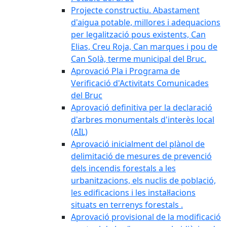
Projecte constructiu. Abastament
d'aigua potable, millores i adequacions
per legalització pous existents, Can
Elias, Creu Roja, Can marques i pou de
Can Solà, terme municipal del Bruc.
Aprovació Pla i Programa de
Verificació d'Activitats Comunicades
del Bruc
Aprovació definitiva per la declaració
d'arbres monumentals d'interès local
(AIL)
Aprovació inicialment del plànol de
delimitació de mesures de prevenció
dels incendis forestals a les
urbanitzacions, els nuclis de població,
les edificacions i les instal·lacions
situats en terrenys forestals .
Aprovació provisional de la modificació