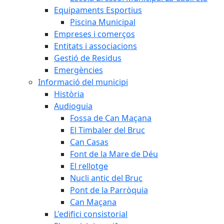
Equipaments Esportius
Piscina Municipal
Empreses i comerços
Entitats i associacions
Gestió de Residus
Emergències
Informació del municipi
Història
Audioguia
Fossa de Can Maçana
El Timbaler del Bruc
Can Casas
Font de la Mare de Déu
El rellotge
Nucli antic del Bruc
Pont de la Parròquia
Can Maçana
L'edifici consistorial