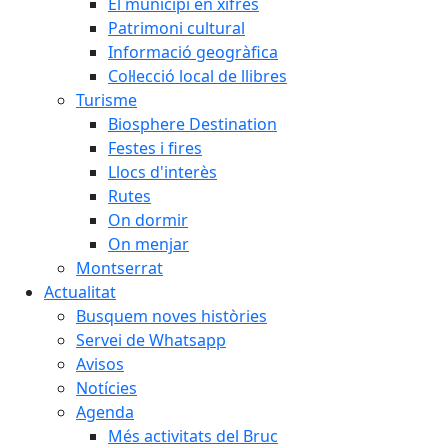
El municipi en xifres
Patrimoni cultural
Informació geogràfica
Col·lecció local de llibres
Turisme
Biosphere Destination
Festes i fires
Llocs d'interès
Rutes
On dormir
On menjar
Montserrat
Actualitat
Busquem noves històries
Servei de Whatsapp
Avisos
Notícies
Agenda
Més activitats del Bruc