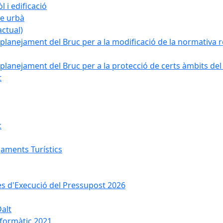
 i edificació
ge urbà
ctual)
planejament del Bruc per a la modificació de la normativa re
planejament del Bruc per a la protecció de certs àmbits del
t
c
jaments Turístics
ses d'Execució del Pressupost 2026
Dalt
nformàtic 2021