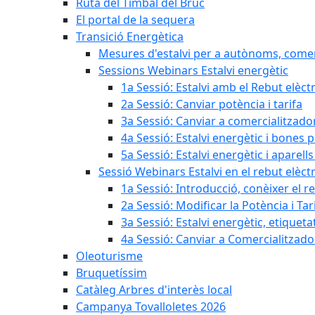
Ruta del Timbal del Bruc
El portal de la sequera
Transició Energètica
Mesures d'estalvi per a autònoms, come
Sessions Webinars Estalvi energètic
1a Sessió: Estalvi amb el Rebut elèctr
2a Sessió: Canviar potència i tarifa
3a Sessió: Canviar a comercialitzad
4a Sessió: Estalvi energètic i bones 
5a Sessió: Estalvi energètic i aparells
Sessió Webinars Estalvi en el rebut elèctr
1a Sessió: Introducció, conèixer el reb
2a Sessió: Modificar la Potència i Tar
3a Sessió: Estalvi energètic, etique
4a Sessió: Canviar a Comercialitzad
Oleoturisme
Bruquetíssim
Catàleg Arbres d'interès local
Campanya Tovalloletes 2026