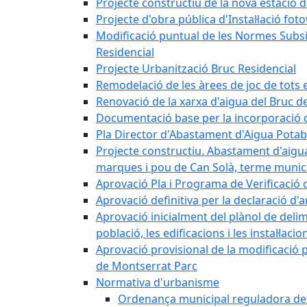
Projecte constructiu de la nova estació 
Projecte d'obra pública d'Instal·lació fo
Modificació puntual de les Normes Subsidi
Residencial
Projecte Urbanització Bruc Residencial
Remodelació de les àrees de joc de tots e
Renovació de la xarxa d'aigua del Bruc de
Documentació base per la incorporació d
Pla Director d'Abastament d'Aigua Potab
Projecte constructiu. Abastament d'aigua 
marques i pou de Can Solà, terme munici
Aprovació Pla i Programa de Verificació 
Aprovació definitiva per la declaració d'
Aprovació inicialment del plànol de delim
població, les edificacions i les instal·laci
Aprovació provisional de la modificació 
de Montserrat Parc
Normativa d'urbanisme
Ordenança municipal reguladora de la