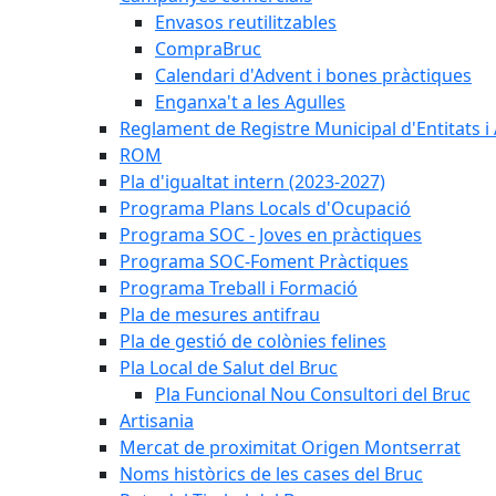
Envasos reutilitzables
CompraBruc
Calendari d'Advent i bones pràctiques
Enganxa't a les Agulles
Reglament de Registre Municipal d'Entitats i
ROM
Pla d'igualtat intern (2023-2027)
Programa Plans Locals d'Ocupació
Programa SOC - Joves en pràctiques
Programa SOC-Foment Pràctiques
Programa Treball i Formació
Pla de mesures antifrau
Pla de gestió de colònies felines
Pla Local de Salut del Bruc
Pla Funcional Nou Consultori del Bruc
Artisania
Mercat de proximitat Origen Montserrat
Noms històrics de les cases del Bruc