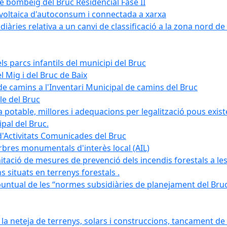
de bombeig del Bruc Residencial Fase II
tovoltaica d'autoconsum i connectada a xarxa
àries relativa a un canvi de classificació a la zona nord de 
ls parcs infantils del municipi del Bruc
l Mig i del Bruc de Baix
e camins a l'Inventari Municipal de camins del Bruc
le del Bruc
potable, millores i adequacions per legalització pous existe
pal del Bruc.
d'Activitats Comunicades del Bruc
arbres monumentals d'interès local (AIL)
itació de mesures de prevenció dels incendis forestals a les
ons situats en terrenys forestals .
puntual de les “normes subsidiàries de planejament del Bruc 
 neteja de terrenys, solars i construccions, tancament de 