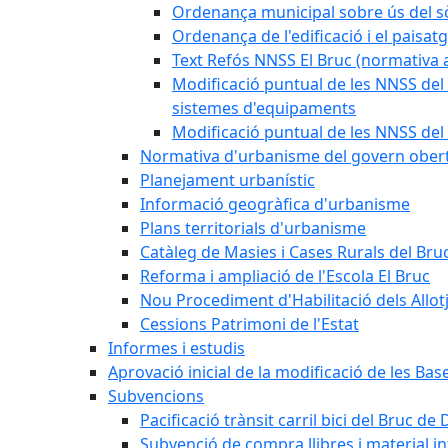
Ordenança municipal sobre ús del sòl
Ordenança de l'edificació i el paisat
Text Refós NNSS El Bruc (normativa a
Modificació puntual de les NNSS del 
sistemes d'equipaments
Modificació puntual de les NNSS del 
Normativa d'urbanisme del govern ober
Planejament urbanístic
Informació geogràfica d'urbanisme
Plans territorials d'urbanisme
Catàleg de Masies i Cases Rurals del Bru
Reforma i ampliació de l'Escola El Bruc
Nou Procediment d'Habilitació dels Allot
Cessions Patrimoni de l'Estat
Informes i estudis
Aprovació inicial de la modificació de les Ba
Subvencions
Pacificació trànsit carril bici del Bruc de 
Subvenció de compra llibres i material i