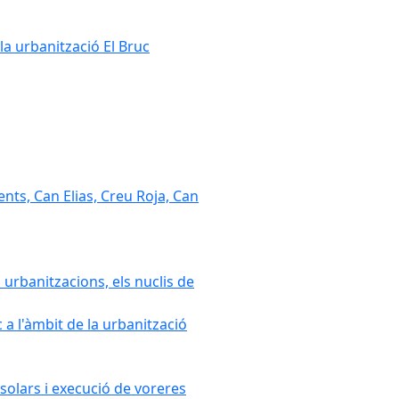
la urbanització El Bruc
nts, Can Elias, Creu Roja, Can
 urbanitzacions, els nuclis de
a l'àmbit de la urbanització
solars i execució de voreres