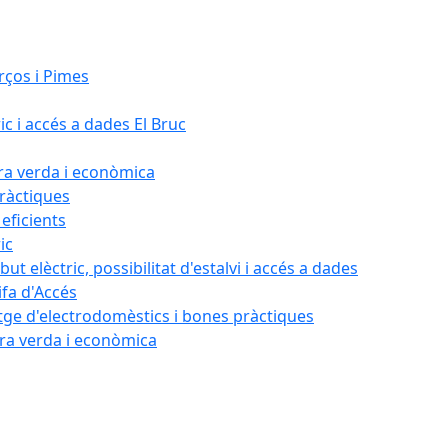
rços i Pimes
ic i accés a dades El Bruc
ora verda i econòmica
pràctiques
 eficients
ic
ut elèctric, possibilitat d'estalvi i accés a dades
ifa d'Accés
tatge d'electrodomèstics i bones pràctiques
ora verda i econòmica