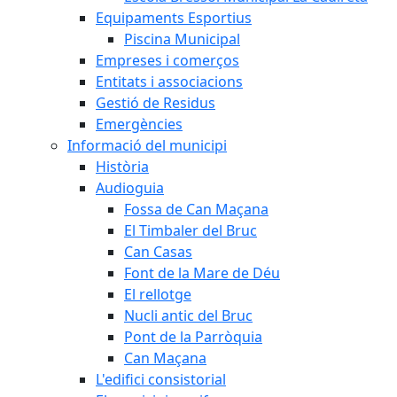
Equipaments Esportius
Piscina Municipal
Empreses i comerços
Entitats i associacions
Gestió de Residus
Emergències
Informació del municipi
Història
Audioguia
Fossa de Can Maçana
El Timbaler del Bruc
Can Casas
Font de la Mare de Déu
El rellotge
Nucli antic del Bruc
Pont de la Parròquia
Can Maçana
L'edifici consistorial