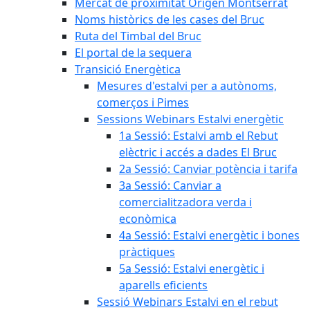
Mercat de proximitat Origen Montserrat
Noms històrics de les cases del Bruc
Ruta del Timbal del Bruc
El portal de la sequera
Transició Energètica
Mesures d'estalvi per a autònoms,
comerços i Pimes
Sessions Webinars Estalvi energètic
1a Sessió: Estalvi amb el Rebut
elèctric i accés a dades El Bruc
2a Sessió: Canviar potència i tarifa
3a Sessió: Canviar a
comercialitzadora verda i
econòmica
4a Sessió: Estalvi energètic i bones
pràctiques
5a Sessió: Estalvi energètic i
aparells eficients
Sessió Webinars Estalvi en el rebut