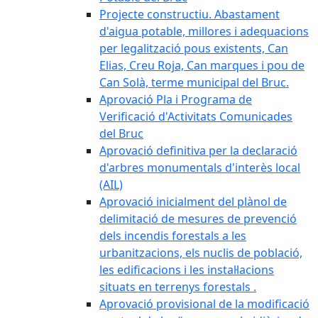
Projecte constructiu. Abastament
d'aigua potable, millores i adequacions
per legalització pous existents, Can
Elias, Creu Roja, Can marques i pou de
Can Solà, terme municipal del Bruc.
Aprovació Pla i Programa de
Verificació d'Activitats Comunicades
del Bruc
Aprovació definitiva per la declaració
d'arbres monumentals d'interès local
(AIL)
Aprovació inicialment del plànol de
delimitació de mesures de prevenció
dels incendis forestals a les
urbanitzacions, els nuclis de població,
les edificacions i les instal·lacions
situats en terrenys forestals .
Aprovació provisional de la modificació