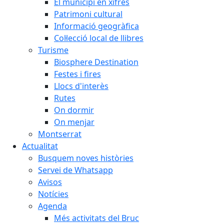
El municipi en xifres
Patrimoni cultural
Informació geogràfica
Col·lecció local de llibres
Turisme
Biosphere Destination
Festes i fires
Llocs d'interès
Rutes
On dormir
On menjar
Montserrat
Actualitat
Busquem noves històries
Servei de Whatsapp
Avisos
Notícies
Agenda
Més activitats del Bruc