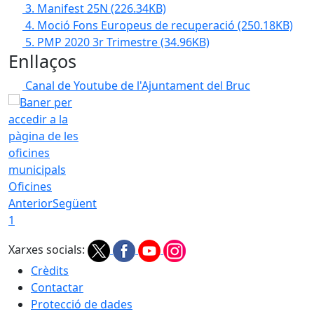
3. Manifest 25N
(226.34KB)
4. Moció Fons Europeus de recuperació
(250.18KB)
5. PMP 2020 3r Trimestre
(34.96KB)
Enllaços
Canal de Youtube de l'Ajuntament del Bruc
Oficines
Anterior
Següent
1
Xarxes socials:
Crèdits
Contactar
Protecció de dades