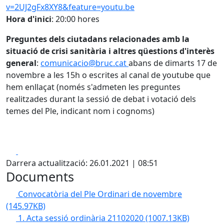
v=2UJ2gFx8XY8&feature=youtu.be
Hora d'inici
: 20:00 hores
Preguntes dels ciutadans relacionades amb la
situació de crisi sanitària i altres qüestions d'interès
general
:
comunicacio@bruc.cat
abans de dimarts 17 de
novembre a les 15h o escrites al canal de youtube que
hem enllaçat (només s'admeten les preguntes
realitzades durant la sessió de debat i votació dels
temes del Ple, indicant nom i cognoms)
Facebook
X
Darrera actualització: 26.01.2021 | 08:51
Documents
Convocatòria del Ple Ordinari de novembre
(145.97KB)
1. Acta sessió ordinària 21102020
(1007.13KB)