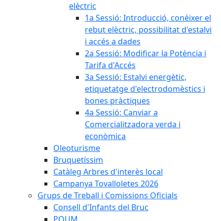
elèctric
1a Sessió: Introducció, conèixer el
rebut elèctric, possibilitat d'estalvi
i accés a dades
2a Sessió: Modificar la Potència i
Tarifa d'Accés
3a Sessió: Estalvi energètic,
etiquetatge d'electrodomèstics i
bones pràctiques
4a Sessió: Canviar a
Comercialitzadora verda i
econòmica
Oleoturisme
Bruquetíssim
Catàleg Arbres d'interès local
Campanya Tovalloletes 2026
Grups de Treball i Comissions Oficials
Consell d'Infants del Bruc
POUM