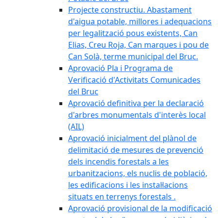
Projecte constructiu. Abastament
d'aigua potable, millores i adequacions
per legalització pous existents, Can
Elias, Creu Roja, Can marques i pou de
Can Solà, terme municipal del Bruc.
Aprovació Pla i Programa de
Verificació d'Activitats Comunicades
del Bruc
Aprovació definitiva per la declaració
d'arbres monumentals d'interès local
(AIL)
Aprovació inicialment del plànol de
delimitació de mesures de prevenció
dels incendis forestals a les
urbanitzacions, els nuclis de població,
les edificacions i les instal·lacions
situats en terrenys forestals .
Aprovació provisional de la modificació