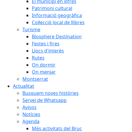
El municipi en xifres
Patrimoni cultural
Informació geogràfica
Col·lecció local de llibres
Turisme
Biosphere Destination
Festes i fires
Llocs d'interès
Rutes
On dormir
On menjar
Montserrat
Actualitat
Busquem noves històries
Servei de Whatsapp
Avisos
Notícies
Agenda
Més activitats del Bruc