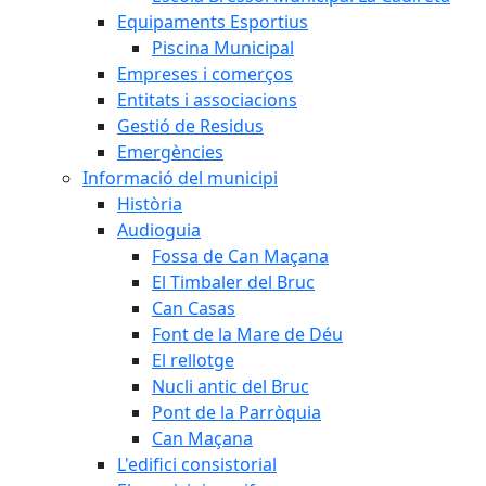
Equipaments Esportius
Piscina Municipal
Empreses i comerços
Entitats i associacions
Gestió de Residus
Emergències
Informació del municipi
Història
Audioguia
Fossa de Can Maçana
El Timbaler del Bruc
Can Casas
Font de la Mare de Déu
El rellotge
Nucli antic del Bruc
Pont de la Parròquia
Can Maçana
L'edifici consistorial