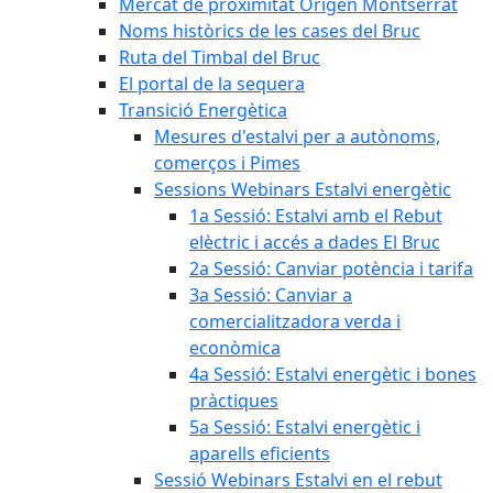
Mercat de proximitat Origen Montserrat
Noms històrics de les cases del Bruc
Ruta del Timbal del Bruc
El portal de la sequera
Transició Energètica
Mesures d'estalvi per a autònoms,
comerços i Pimes
Sessions Webinars Estalvi energètic
1a Sessió: Estalvi amb el Rebut
elèctric i accés a dades El Bruc
2a Sessió: Canviar potència i tarifa
3a Sessió: Canviar a
comercialitzadora verda i
econòmica
4a Sessió: Estalvi energètic i bones
pràctiques
5a Sessió: Estalvi energètic i
aparells eficients
Sessió Webinars Estalvi en el rebut