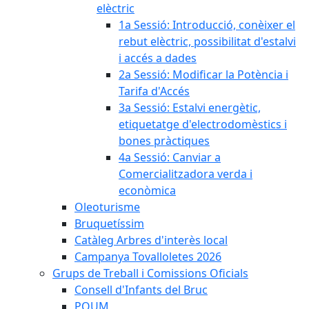
elèctric
1a Sessió: Introducció, conèixer el
rebut elèctric, possibilitat d'estalvi
i accés a dades
2a Sessió: Modificar la Potència i
Tarifa d'Accés
3a Sessió: Estalvi energètic,
etiquetatge d'electrodomèstics i
bones pràctiques
4a Sessió: Canviar a
Comercialitzadora verda i
econòmica
Oleoturisme
Bruquetíssim
Catàleg Arbres d'interès local
Campanya Tovalloletes 2026
Grups de Treball i Comissions Oficials
Consell d'Infants del Bruc
POUM