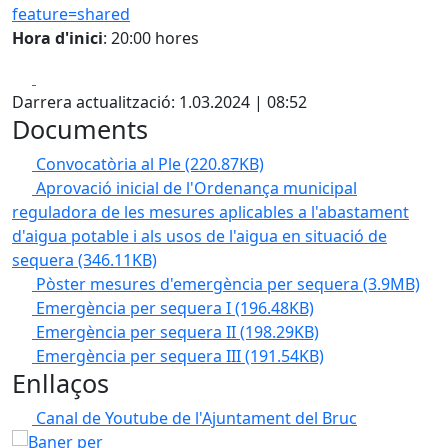
feature=shared
Hora d'inici
: 20:00 hores
Facebook
X
Darrera actualització: 1.03.2024 | 08:52
Documents
Convocatòria al Ple
(220.87KB)
Aprovació inicial de l'Ordenança municipal
reguladora de les mesures aplicables a l'abastament
d'aigua potable i als usos de l'aigua en situació de
sequera
(346.11KB)
Pòster mesures d'emergència per sequera
(3.9MB)
Emergència per sequera I
(196.48KB)
Emergència per sequera II
(198.29KB)
Emergència per sequera III
(191.54KB)
Enllaços
Canal de Youtube de l'Ajuntament del Bruc