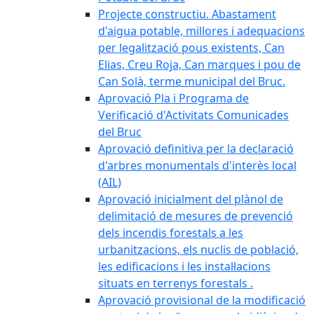
Projecte constructiu. Abastament
d'aigua potable, millores i adequacions
per legalització pous existents, Can
Elias, Creu Roja, Can marques i pou de
Can Solà, terme municipal del Bruc.
Aprovació Pla i Programa de
Verificació d'Activitats Comunicades
del Bruc
Aprovació definitiva per la declaració
d'arbres monumentals d'interès local
(AIL)
Aprovació inicialment del plànol de
delimitació de mesures de prevenció
dels incendis forestals a les
urbanitzacions, els nuclis de població,
les edificacions i les instal·lacions
situats en terrenys forestals .
Aprovació provisional de la modificació