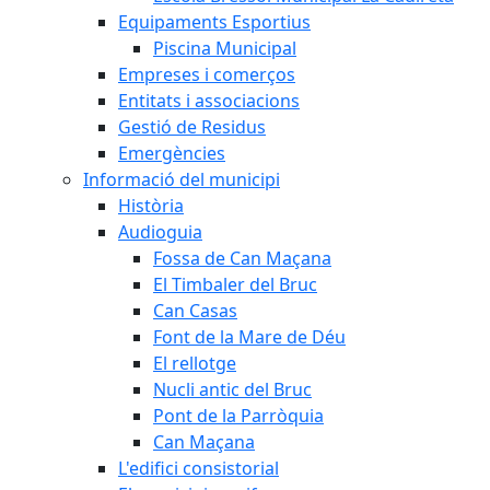
Equipaments Esportius
Piscina Municipal
Empreses i comerços
Entitats i associacions
Gestió de Residus
Emergències
Informació del municipi
Història
Audioguia
Fossa de Can Maçana
El Timbaler del Bruc
Can Casas
Font de la Mare de Déu
El rellotge
Nucli antic del Bruc
Pont de la Parròquia
Can Maçana
L'edifici consistorial