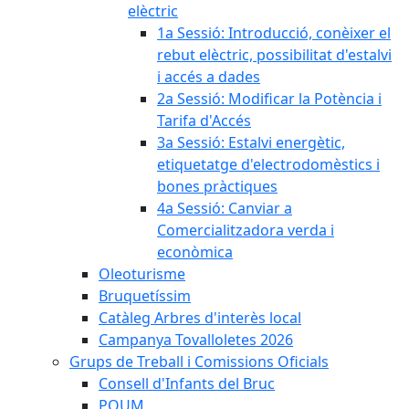
elèctric
1a Sessió: Introducció, conèixer el
rebut elèctric, possibilitat d'estalvi
i accés a dades
2a Sessió: Modificar la Potència i
Tarifa d'Accés
3a Sessió: Estalvi energètic,
etiquetatge d'electrodomèstics i
bones pràctiques
4a Sessió: Canviar a
Comercialitzadora verda i
econòmica
Oleoturisme
Bruquetíssim
Catàleg Arbres d'interès local
Campanya Tovalloletes 2026
Grups de Treball i Comissions Oficials
Consell d'Infants del Bruc
POUM