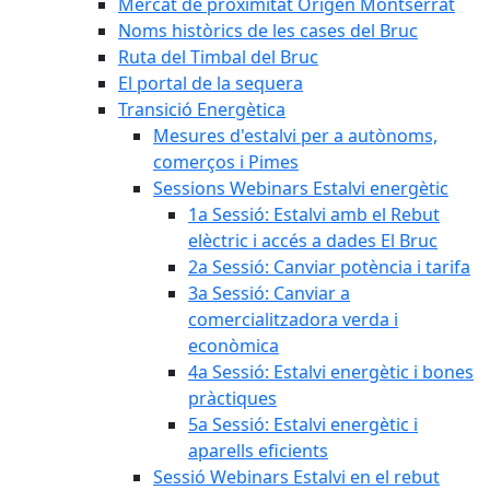
Mercat de proximitat Origen Montserrat
Noms històrics de les cases del Bruc
Ruta del Timbal del Bruc
El portal de la sequera
Transició Energètica
Mesures d'estalvi per a autònoms,
comerços i Pimes
Sessions Webinars Estalvi energètic
1a Sessió: Estalvi amb el Rebut
elèctric i accés a dades El Bruc
2a Sessió: Canviar potència i tarifa
3a Sessió: Canviar a
comercialitzadora verda i
econòmica
4a Sessió: Estalvi energètic i bones
pràctiques
5a Sessió: Estalvi energètic i
aparells eficients
Sessió Webinars Estalvi en el rebut