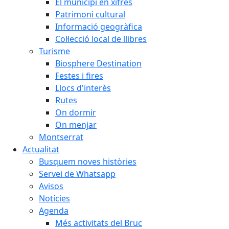
El municipi en xifres
Patrimoni cultural
Informació geogràfica
Col·lecció local de llibres
Turisme
Biosphere Destination
Festes i fires
Llocs d'interès
Rutes
On dormir
On menjar
Montserrat
Actualitat
Busquem noves històries
Servei de Whatsapp
Avisos
Notícies
Agenda
Més activitats del Bruc