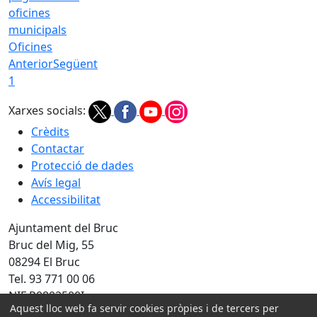
Oficines
Anterior
Següent
1
Xarxes socials:
Crèdits
Contactar
Protecció de dades
Avís legal
Accessibilitat
Ajuntament del Bruc
Bruc del Mig, 55
08294 El Bruc
Tel. 93 771 00 06
NIF P0802500I
Aquest lloc web fa servir cookies pròpies i de tercers per