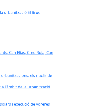
la urbanització El Bruc
nts, Can Elias, Creu Roja, Can
 urbanitzacions, els nuclis de
a l'àmbit de la urbanització
solars i execució de voreres