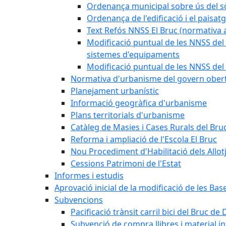
Ordenança municipal sobre ús del sòl
Ordenança de l'edificació i el paisat
Text Refós NNSS El Bruc (normativa a
Modificació puntual de les NNSS del 
sistemes d'equipaments
Modificació puntual de les NNSS del 
Normativa d'urbanisme del govern ober
Planejament urbanístic
Informació geogràfica d'urbanisme
Plans territorials d'urbanisme
Catàleg de Masies i Cases Rurals del Bru
Reforma i ampliació de l'Escola El Bruc
Nou Procediment d'Habilitació dels Allot
Cessions Patrimoni de l'Estat
Informes i estudis
Aprovació inicial de la modificació de les Ba
Subvencions
Pacificació trànsit carril bici del Bruc de 
Subvenció de compra llibres i material i