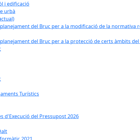
 i edificació
ge urbà
ctual)
planejament del Bruc per a la modificació de la normativa re
planejament del Bruc per a la protecció de certs àmbits del
t
c
jaments Turístics
ses d'Execució del Pressupost 2026
Dalt
nformàtic 2021