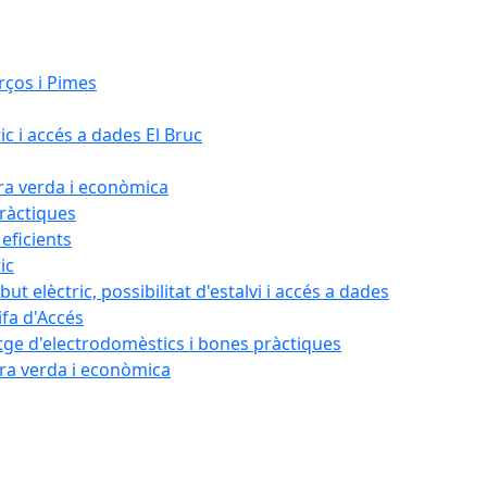
rços i Pimes
ic i accés a dades El Bruc
ora verda i econòmica
pràctiques
 eficients
ic
ut elèctric, possibilitat d'estalvi i accés a dades
ifa d'Accés
tatge d'electrodomèstics i bones pràctiques
ora verda i econòmica