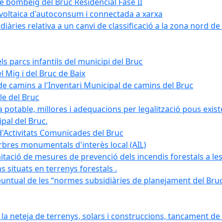
de bombeig del Bruc Residencial Fase II
tovoltaica d'autoconsum i connectada a xarxa
àries relativa a un canvi de classificació a la zona nord de 
ls parcs infantils del municipi del Bruc
l Mig i del Bruc de Baix
e camins a l'Inventari Municipal de camins del Bruc
le del Bruc
potable, millores i adequacions per legalització pous existe
pal del Bruc.
d'Activitats Comunicades del Bruc
arbres monumentals d'interès local (AIL)
itació de mesures de prevenció dels incendis forestals a les
ons situats en terrenys forestals .
puntual de les “normes subsidiàries de planejament del Bruc 
 neteja de terrenys, solars i construccions, tancament de 