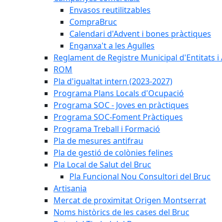
Envasos reutilitzables
CompraBruc
Calendari d'Advent i bones pràctiques
Enganxa't a les Agulles
Reglament de Registre Municipal d'Entitats i
ROM
Pla d'igualtat intern (2023-2027)
Programa Plans Locals d'Ocupació
Programa SOC - Joves en pràctiques
Programa SOC-Foment Pràctiques
Programa Treball i Formació
Pla de mesures antifrau
Pla de gestió de colònies felines
Pla Local de Salut del Bruc
Pla Funcional Nou Consultori del Bruc
Artisania
Mercat de proximitat Origen Montserrat
Noms històrics de les cases del Bruc