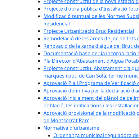
Projecte constructiu de la nova estació 
Projecte d'obra pública d'Instal·lació fo
Modificació puntual de les Normes Subsidi
Residencial
Projecte Urbanització Bruc Residencial
Remodelació de les àrees de joc de tots e
Renovació de la xarxa d'aigua del Bruc de
Documentació base per la incorporació d
Pla Director d'Abastament d'Aigua Potab
Projecte constructiu. Abastament d'aigua 
marques i pou de Can Solà, terme munici
Aprovació Pla i Programa de Verificació 
Aprovació definitiva per la declaració d'
Aprovació inicialment del plànol de delim
població, les edificacions i les instal·laci
Aprovació provisional de la modificació 
de Montserrat Parc
Normativa d'urbanisme
Ordenança municipal reguladora de la