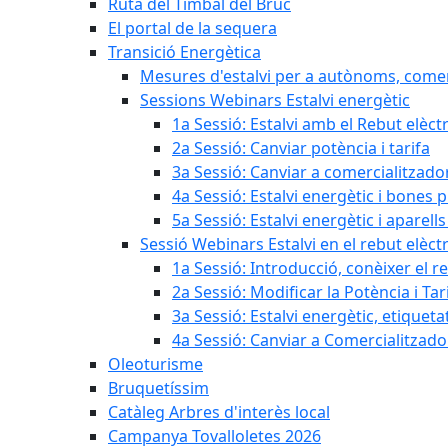
Ruta del Timbal del Bruc
El portal de la sequera
Transició Energètica
Mesures d'estalvi per a autònoms, come
Sessions Webinars Estalvi energètic
1a Sessió: Estalvi amb el Rebut elèctr
2a Sessió: Canviar potència i tarifa
3a Sessió: Canviar a comercialitzad
4a Sessió: Estalvi energètic i bones 
5a Sessió: Estalvi energètic i aparells
Sessió Webinars Estalvi en el rebut elèctr
1a Sessió: Introducció, conèixer el reb
2a Sessió: Modificar la Potència i Tar
3a Sessió: Estalvi energètic, etique
4a Sessió: Canviar a Comercialitzad
Oleoturisme
Bruquetíssim
Catàleg Arbres d'interès local
Campanya Tovalloletes 2026