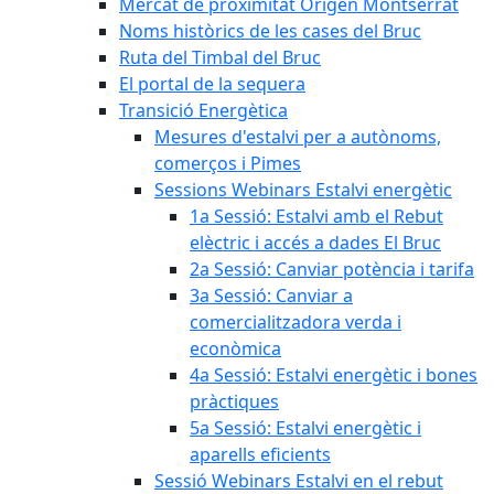
Mercat de proximitat Origen Montserrat
Noms històrics de les cases del Bruc
Ruta del Timbal del Bruc
El portal de la sequera
Transició Energètica
Mesures d'estalvi per a autònoms,
comerços i Pimes
Sessions Webinars Estalvi energètic
1a Sessió: Estalvi amb el Rebut
elèctric i accés a dades El Bruc
2a Sessió: Canviar potència i tarifa
3a Sessió: Canviar a
comercialitzadora verda i
econòmica
4a Sessió: Estalvi energètic i bones
pràctiques
5a Sessió: Estalvi energètic i
aparells eficients
Sessió Webinars Estalvi en el rebut