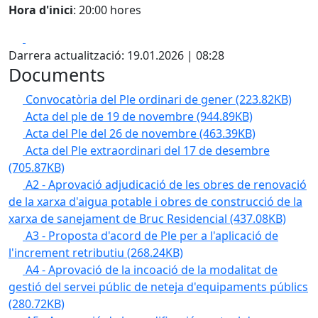
Hora d'inici
: 20:00 hores
Facebook
X
Darrera actualització: 19.01.2026 | 08:28
Documents
Convocatòria del Ple ordinari de gener
(223.82KB)
Acta del ple de 19 de novembre
(944.89KB)
Acta del Ple del 26 de novembre
(463.39KB)
Acta del Ple extraordinari del 17 de desembre
(705.87KB)
A2 - Aprovació adjudicació de les obres de renovació
de la xarxa d'aigua potable i obres de construcció de la
xarxa de sanejament de Bruc Residencial
(437.08KB)
A3 - Proposta d'acord de Ple per a l'aplicació de
l'increment retributiu
(268.24KB)
A4 - Aprovació de la incoació de la modalitat de
gestió del servei públic de neteja d'equipaments públics
(280.72KB)