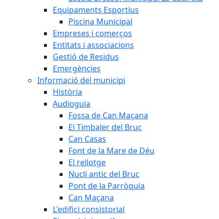
Equipaments Esportius
Piscina Municipal
Empreses i comerços
Entitats i associacions
Gestió de Residus
Emergències
Informació del municipi
Història
Audioguia
Fossa de Can Maçana
El Timbaler del Bruc
Can Casas
Font de la Mare de Déu
El rellotge
Nucli antic del Bruc
Pont de la Parròquia
Can Maçana
L'edifici consistorial