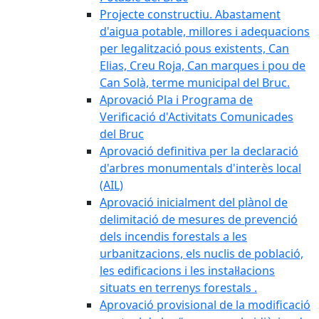
Projecte constructiu. Abastament
d'aigua potable, millores i adequacions
per legalització pous existents, Can
Elias, Creu Roja, Can marques i pou de
Can Solà, terme municipal del Bruc.
Aprovació Pla i Programa de
Verificació d'Activitats Comunicades
del Bruc
Aprovació definitiva per la declaració
d'arbres monumentals d'interès local
(AIL)
Aprovació inicialment del plànol de
delimitació de mesures de prevenció
dels incendis forestals a les
urbanitzacions, els nuclis de població,
les edificacions i les instal·lacions
situats en terrenys forestals .
Aprovació provisional de la modificació