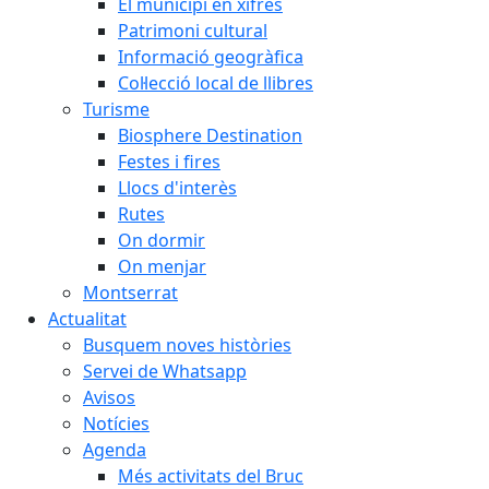
El municipi en xifres
Patrimoni cultural
Informació geogràfica
Col·lecció local de llibres
Turisme
Biosphere Destination
Festes i fires
Llocs d'interès
Rutes
On dormir
On menjar
Montserrat
Actualitat
Busquem noves històries
Servei de Whatsapp
Avisos
Notícies
Agenda
Més activitats del Bruc