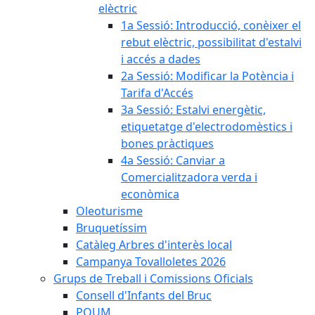
elèctric
1a Sessió: Introducció, conèixer el
rebut elèctric, possibilitat d'estalvi
i accés a dades
2a Sessió: Modificar la Potència i
Tarifa d'Accés
3a Sessió: Estalvi energètic,
etiquetatge d'electrodomèstics i
bones pràctiques
4a Sessió: Canviar a
Comercialitzadora verda i
econòmica
Oleoturisme
Bruquetíssim
Catàleg Arbres d'interès local
Campanya Tovalloletes 2026
Grups de Treball i Comissions Oficials
Consell d'Infants del Bruc
POUM