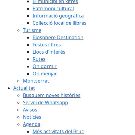
El municipi en xifres
Patrimoni cultural
Informació geogràfica
Col·lecció local de llibres
Turisme
Biosphere Destination
Festes i fires
Llocs d'interès
Rutes
On dormir
On menjar
Montserrat
Actualitat
Busquem noves històries
Servei de Whatsapp
Avisos
Notícies
Agenda
Més activitats del Bruc