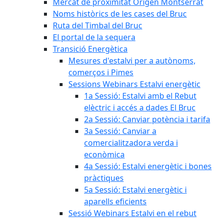
Mercat de proximitat Origen Montserrat
Noms històrics de les cases del Bruc
Ruta del Timbal del Bruc
El portal de la sequera
Transició Energètica
Mesures d'estalvi per a autònoms,
comerços i Pimes
Sessions Webinars Estalvi energètic
1a Sessió: Estalvi amb el Rebut
elèctric i accés a dades El Bruc
2a Sessió: Canviar potència i tarifa
3a Sessió: Canviar a
comercialitzadora verda i
econòmica
4a Sessió: Estalvi energètic i bones
pràctiques
5a Sessió: Estalvi energètic i
aparells eficients
Sessió Webinars Estalvi en el rebut