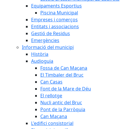
Equipaments Esportius
Piscina Municipal
Empreses i comerços
Entitats i associacions
Gestió de Residus
Emergències
Informació del municipi
Història
Audioguia
Fossa de Can Maçana
El Timbaler del Bruc
Can Casas
Font de la Mare de Déu
El rellotge
Nucli antic del Bruc
Pont de la Parròquia
Can Maçana
L'edifici consistorial