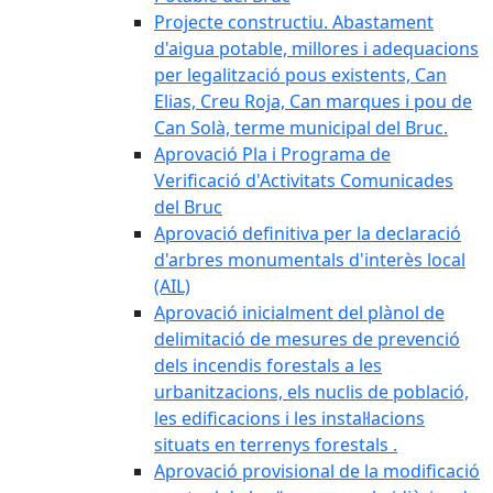
Projecte constructiu. Abastament
d'aigua potable, millores i adequacions
per legalització pous existents, Can
Elias, Creu Roja, Can marques i pou de
Can Solà, terme municipal del Bruc.
Aprovació Pla i Programa de
Verificació d'Activitats Comunicades
del Bruc
Aprovació definitiva per la declaració
d'arbres monumentals d'interès local
(AIL)
Aprovació inicialment del plànol de
delimitació de mesures de prevenció
dels incendis forestals a les
urbanitzacions, els nuclis de població,
les edificacions i les instal·lacions
situats en terrenys forestals .
Aprovació provisional de la modificació