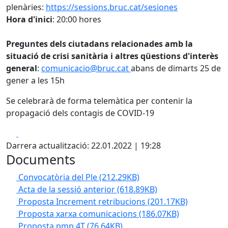
plenàries:
https://sessions.bruc.cat/sesiones
Hora d'inici
: 20:00 hores
Preguntes dels ciutadans relacionades amb la
situació de crisi sanitària i altres qüestions d'interès
general
:
comunicacio@bruc.cat
abans de dimarts 25 de
gener a les 15h
Se celebrarà de forma telemàtica per contenir la
propagació dels contagis de COVID-19
Facebook
X
Darrera actualització: 22.01.2022 | 19:28
Documents
Convocatòria del Ple
(212.29KB)
Acta de la sessió anterior
(618.89KB)
Proposta Increment retribucions
(201.17KB)
Proposta xarxa comunicacions
(186.07KB)
Proposta pmp 4T
(76.64KB)