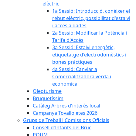
elèctric
1a Sessió: Introducció, conèixer el
rebut elèctric, possibilitat d'estalvi
i accés a dades
2a Sessió: Modificar la Potència i
Tarifa d'Accés
3a Sessió: Estalvi energètic,
etiquetatge d'electrodomèstics i
bones pràctiques
4a Sessió: Canviar a
Comercialitzadora verda i
econòmica
Oleoturisme
Bruquetíssim
Catàleg Arbres d'interès local
Campanya Tovalloletes 2026
Grups de Treball i Comissions Oficials
Consell d'Infants del Bruc
POUM