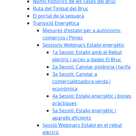
Noms històrics de les cases del Bruc
Ruta del Timbal del Bruc
El portal de la sequera
Transició Energètica
Mesures d'estalvi per a autònoms,
comerços i Pimes
Sessions Webinars Estalvi energètic
1a Sessió: Estalvi amb el Rebut
elèctric i accés a dades El Bruc
2a Sessió: Canviar potència i tarifa
3a Sessió: Canviar a
comercialitzadora verda i
econòmica
4a Sessió: Estalvi energètic i bones
pràctiques
5a Sessió: Estalvi energètic i
aparells eficients
Sessió Webinars Estalvi en el rebut
elèctric