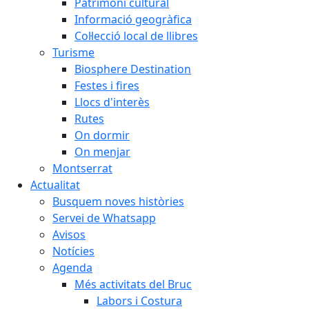
Patrimoni cultural
Informació geogràfica
Col·lecció local de llibres
Turisme
Biosphere Destination
Festes i fires
Llocs d'interès
Rutes
On dormir
On menjar
Montserrat
Actualitat
Busquem noves històries
Servei de Whatsapp
Avisos
Notícies
Agenda
Més activitats del Bruc
Labors i Costura