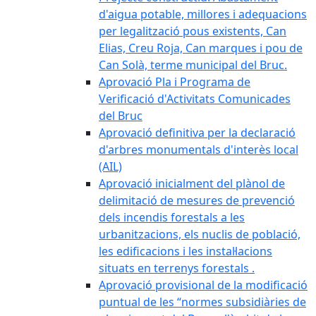
d'aigua potable, millores i adequacions
per legalització pous existents, Can
Elias, Creu Roja, Can marques i pou de
Can Solà, terme municipal del Bruc.
Aprovació Pla i Programa de
Verificació d'Activitats Comunicades
del Bruc
Aprovació definitiva per la declaració
d'arbres monumentals d'interès local
(AIL)
Aprovació inicialment del plànol de
delimitació de mesures de prevenció
dels incendis forestals a les
urbanitzacions, els nuclis de població,
les edificacions i les instal·lacions
situats en terrenys forestals .
Aprovació provisional de la modificació
puntual de les “normes subsidiàries de