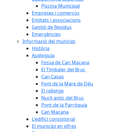
Piscina Municipal
Empreses i comerços
Entitats i associacions
Gestió de Residus
Emergències
Informació del municipi
Història
Audioguia
Fossa de Can Maçana
El Timbaler del Bruc
Can Casas
Font de la Mare de Déu
El rellotge
Nucli antic del Bruc
Pont de la Parròquia
Can Maçana
L'edifici consistorial
El municipi en xifres