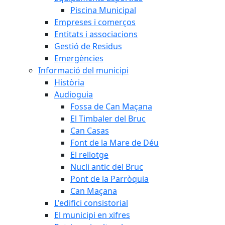
Piscina Municipal
Empreses i comerços
Entitats i associacions
Gestió de Residus
Emergències
Informació del municipi
Història
Audioguia
Fossa de Can Maçana
El Timbaler del Bruc
Can Casas
Font de la Mare de Déu
El rellotge
Nucli antic del Bruc
Pont de la Parròquia
Can Maçana
L'edifici consistorial
El municipi en xifres