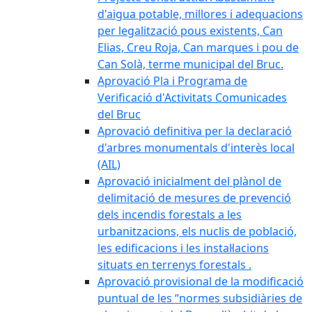
d'aigua potable, millores i adequacions
per legalització pous existents, Can
Elias, Creu Roja, Can marques i pou de
Can Solà, terme municipal del Bruc.
Aprovació Pla i Programa de
Verificació d'Activitats Comunicades
del Bruc
Aprovació definitiva per la declaració
d'arbres monumentals d'interès local
(AIL)
Aprovació inicialment del plànol de
delimitació de mesures de prevenció
dels incendis forestals a les
urbanitzacions, els nuclis de població,
les edificacions i les instal·lacions
situats en terrenys forestals .
Aprovació provisional de la modificació
puntual de les “normes subsidiàries de