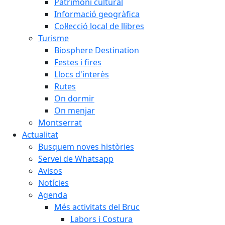
Patrimoni cultural
Informació geogràfica
Col·lecció local de llibres
Turisme
Biosphere Destination
Festes i fires
Llocs d'interès
Rutes
On dormir
On menjar
Montserrat
Actualitat
Busquem noves històries
Servei de Whatsapp
Avisos
Notícies
Agenda
Més activitats del Bruc
Labors i Costura