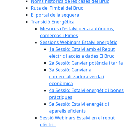
Noms històrics de les cases del Bruc
Ruta del Timbal del Bruc
El portal de la sequera
Transició Energètica
Mesures d'estalvi per a autònoms,
comerços i Pimes
Sessions Webinars Estalvi energètic
1a Sessió: Estalvi amb el Rebut
elèctric i accés a dades El Bruc
2a Sessió: Canviar potència i tarifa
3a Sessió: Canviar a
comercialitzadora verda i
econòmica
4a Sessió: Estalvi energètic i bones
pràctiques
5a Sessió: Estalvi energètic i
aparells eficients
Sessió Webinars Estalvi en el rebut
elèctric