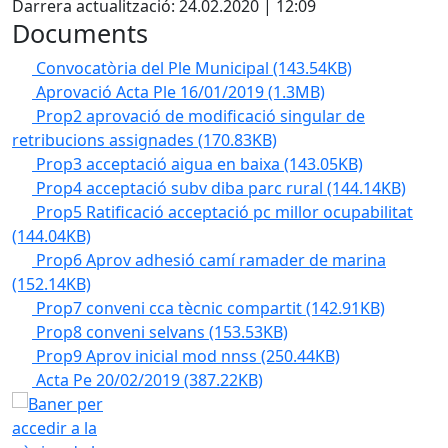
Darrera actualització: 24.02.2020 | 12:09
Documents
Convocatòria del Ple Municipal
(143.54KB)
Aprovació Acta Ple 16/01/2019
(1.3MB)
Prop2 aprovació de modificació singular de
retribucions assignades
(170.83KB)
Prop3 acceptació aigua en baixa
(143.05KB)
Prop4 acceptació subv diba parc rural
(144.14KB)
Prop5 Ratificació acceptació pc millor ocupabilitat
(144.04KB)
Prop6 Aprov adhesió camí ramader de marina
(152.14KB)
Prop7 conveni cca tècnic compartit
(142.91KB)
Prop8 conveni selvans
(153.53KB)
Prop9 Aprov inicial mod nnss
(250.44KB)
Acta Pe 20/02/2019
(387.22KB)