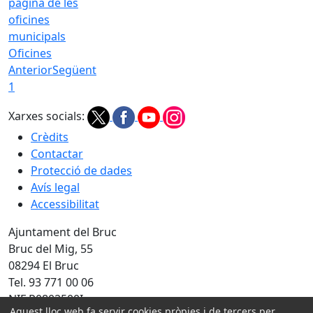
Oficines
Anterior
Següent
1
Xarxes socials:
Crèdits
Contactar
Protecció de dades
Avís legal
Accessibilitat
Ajuntament del Bruc
Bruc del Mig, 55
08294 El Bruc
Tel. 93 771 00 06
NIF P0802500I
Aquest lloc web fa servir cookies pròpies i de tercers per