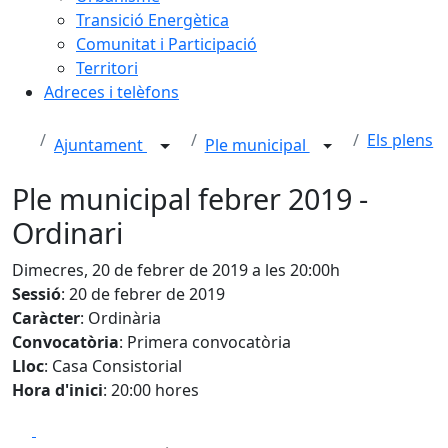
Transició Energètica
Comunitat i Participació
Territori
Adreces i telèfons
Els plens
Ajuntament
Ple municipal
Ple municipal febrer 2019 -
Ordinari
Dimecres, 20 de febrer de 2019 a les 20:00h
Sessió
: 20 de febrer de 2019
Caràcter
: Ordinària
Convocatòria
: Primera convocatòria
Lloc
: Casa Consistorial
Hora d'inici
: 20:00 hores
Facebook
X