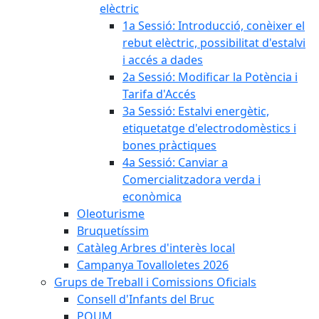
elèctric
1a Sessió: Introducció, conèixer el
rebut elèctric, possibilitat d'estalvi
i accés a dades
2a Sessió: Modificar la Potència i
Tarifa d'Accés
3a Sessió: Estalvi energètic,
etiquetatge d'electrodomèstics i
bones pràctiques
4a Sessió: Canviar a
Comercialitzadora verda i
econòmica
Oleoturisme
Bruquetíssim
Catàleg Arbres d'interès local
Campanya Tovalloletes 2026
Grups de Treball i Comissions Oficials
Consell d'Infants del Bruc
POUM