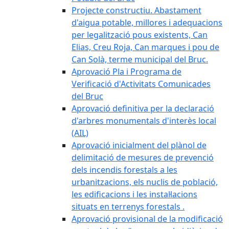
Projecte constructiu. Abastament
d'aigua potable, millores i adequacions
per legalització pous existents, Can
Elias, Creu Roja, Can marques i pou de
Can Solà, terme municipal del Bruc.
Aprovació Pla i Programa de
Verificació d'Activitats Comunicades
del Bruc
Aprovació definitiva per la declaració
d'arbres monumentals d'interès local
(AIL)
Aprovació inicialment del plànol de
delimitació de mesures de prevenció
dels incendis forestals a les
urbanitzacions, els nuclis de població,
les edificacions i les instal·lacions
situats en terrenys forestals .
Aprovació provisional de la modificació