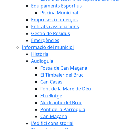
Equipaments Esportius
Piscina Municipal
Empreses i comerços
Entitats i associacions
Gestió de Residus
Emergències
Informació del municipi
Història
Audioguia
Fossa de Can Maçana
El Timbaler del Bruc
Can Casas
Font de la Mare de Déu
El rellotge
Nucli antic del Bruc
Pont de la Parròquia
Can Maçana
L'edifici consistorial