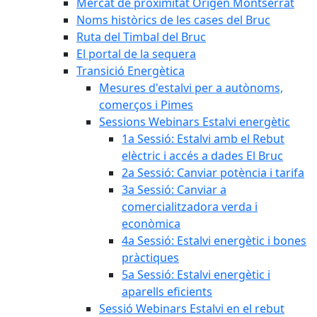
Mercat de proximitat Origen Montserrat
Noms històrics de les cases del Bruc
Ruta del Timbal del Bruc
El portal de la sequera
Transició Energètica
Mesures d'estalvi per a autònoms,
comerços i Pimes
Sessions Webinars Estalvi energètic
1a Sessió: Estalvi amb el Rebut
elèctric i accés a dades El Bruc
2a Sessió: Canviar potència i tarifa
3a Sessió: Canviar a
comercialitzadora verda i
econòmica
4a Sessió: Estalvi energètic i bones
pràctiques
5a Sessió: Estalvi energètic i
aparells eficients
Sessió Webinars Estalvi en el rebut