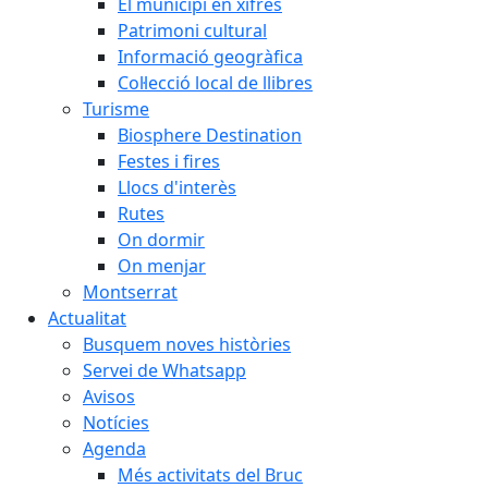
El municipi en xifres
Patrimoni cultural
Informació geogràfica
Col·lecció local de llibres
Turisme
Biosphere Destination
Festes i fires
Llocs d'interès
Rutes
On dormir
On menjar
Montserrat
Actualitat
Busquem noves històries
Servei de Whatsapp
Avisos
Notícies
Agenda
Més activitats del Bruc