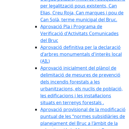
per legalització pous existents, Can
Elias, Creu Roja, Can marques i pou de
Can Solà, terme municipal del Bruc.
Aprovació Pla i Programa de
Verificació d'Activitats Comunicades
del Bruc
Aprovació definitiva per la declaració
d'arbres monumentals d'interès local
(AIL)
Aprovació inicialment del plànol de
delimitació de mesures de prevenció
dels incendis forestals a les
urbanitzacions, els nuclis de població,
les edificacions i les instal·lacions
situats en terrenys forestals .
Aprovació provisional de la modificació
puntual de les “normes subsidiàries de
planejament del Bruc a l'àmbit de la