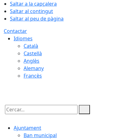
Saltar a la capçalera
Saltar al contingut
Saltar al peu de pàgina
Contactar
Idiomes
Català
Castellà
Anglès
Alemany
Francès
07.08.2026 | 15:08
Cercar:
Ajuntament
Ban municipal