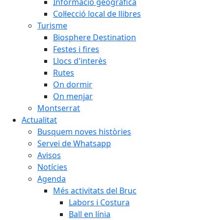
Informació geogràfica
Col·lecció local de llibres
Turisme
Biosphere Destination
Festes i fires
Llocs d'interès
Rutes
On dormir
On menjar
Montserrat
Actualitat
Busquem noves històries
Servei de Whatsapp
Avisos
Notícies
Agenda
Més activitats del Bruc
Labors i Costura
Ball en línia