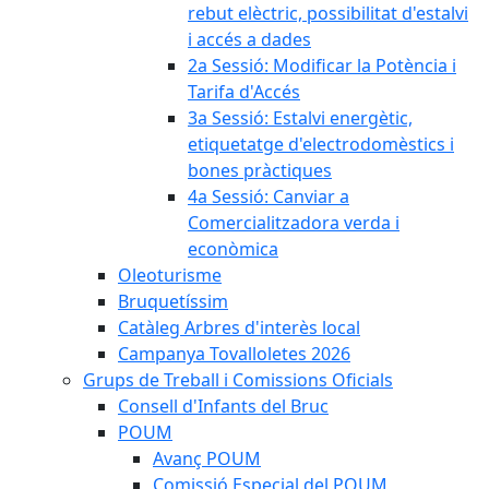
rebut elèctric, possibilitat d'estalvi
i accés a dades
2a Sessió: Modificar la Potència i
Tarifa d'Accés
3a Sessió: Estalvi energètic,
etiquetatge d'electrodomèstics i
bones pràctiques
4a Sessió: Canviar a
Comercialitzadora verda i
econòmica
Oleoturisme
Bruquetíssim
Catàleg Arbres d'interès local
Campanya Tovalloletes 2026
Grups de Treball i Comissions Oficials
Consell d'Infants del Bruc
POUM
Avanç POUM
Comissió Especial del POUM