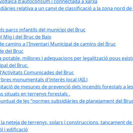
tovoltaica d'autoconsum i connectada a xarxa
àries relativa a un canvi de classificació a la zona nord de 
ls parcs infantils del municipi del Bruc
l Mig i del Bruc de Baix
e camins a l'Inventari Municipal de camins del Bruc
le del Bruc
potable, millores i adequacions per legalització pous existe
pal del Bruc.
d'Activitats Comunicades del Bruc
arbres monumentals d'interès local (AIL)
itació de mesures de prevenció dels incendis forestals a les
ons situats en terrenys forestals .
puntual de les “normes subsidiàries de planejament del Bruc 
 neteja de terrenys, solars i construccions, tancament de 
 i edificació