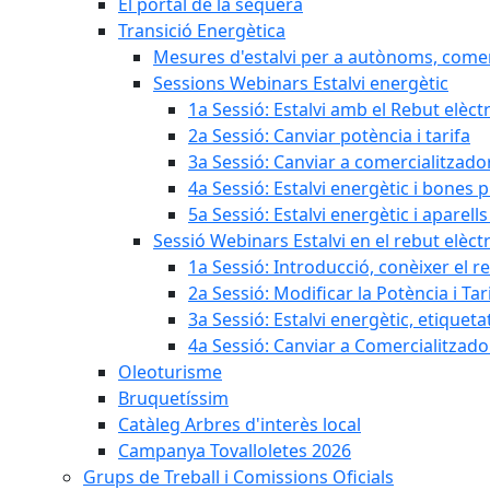
El portal de la sequera
Transició Energètica
Mesures d'estalvi per a autònoms, come
Sessions Webinars Estalvi energètic
1a Sessió: Estalvi amb el Rebut elèctr
2a Sessió: Canviar potència i tarifa
3a Sessió: Canviar a comercialitzad
4a Sessió: Estalvi energètic i bones 
5a Sessió: Estalvi energètic i aparells
Sessió Webinars Estalvi en el rebut elèctr
1a Sessió: Introducció, conèixer el reb
2a Sessió: Modificar la Potència i Tar
3a Sessió: Estalvi energètic, etique
4a Sessió: Canviar a Comercialitzad
Oleoturisme
Bruquetíssim
Catàleg Arbres d'interès local
Campanya Tovalloletes 2026
Grups de Treball i Comissions Oficials