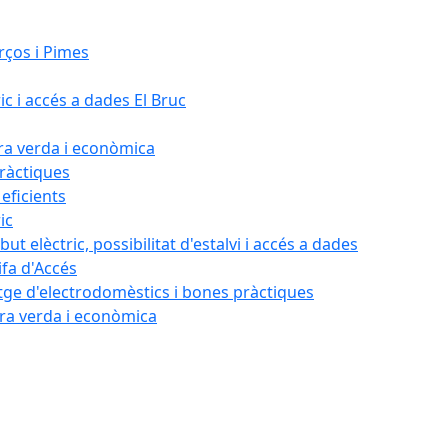
rços i Pimes
ic i accés a dades El Bruc
ora verda i econòmica
pràctiques
 eficients
ic
ut elèctric, possibilitat d'estalvi i accés a dades
ifa d'Accés
tatge d'electrodomèstics i bones pràctiques
ora verda i econòmica