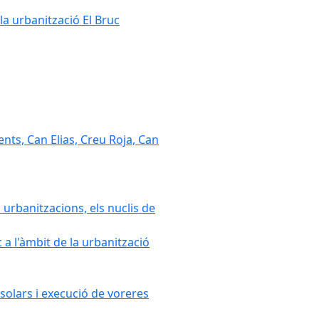
la urbanització El Bruc
nts, Can Elias, Creu Roja, Can
 urbanitzacions, els nuclis de
a l'àmbit de la urbanització
solars i execució de voreres