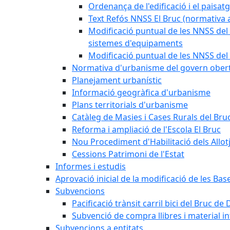
Ordenança de l'edificació i el paisat
Text Refós NNSS El Bruc (normativa a
Modificació puntual de les NNSS del 
sistemes d'equipaments
Modificació puntual de les NNSS del 
Normativa d'urbanisme del govern ober
Planejament urbanístic
Informació geogràfica d'urbanisme
Plans territorials d'urbanisme
Catàleg de Masies i Cases Rurals del Bru
Reforma i ampliació de l'Escola El Bruc
Nou Procediment d'Habilitació dels Allot
Cessions Patrimoni de l'Estat
Informes i estudis
Aprovació inicial de la modificació de les Ba
Subvencions
Pacificació trànsit carril bici del Bruc de 
Subvenció de compra llibres i material i
Subvencions a entitats