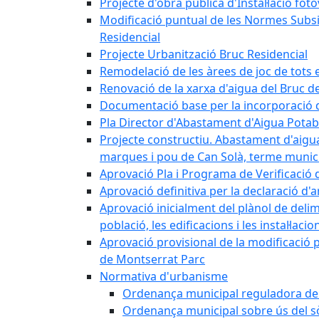
Projecte d'obra pública d'Instal·lació fo
Modificació puntual de les Normes Subsidi
Residencial
Projecte Urbanització Bruc Residencial
Remodelació de les àrees de joc de tots e
Renovació de la xarxa d'aigua del Bruc de
Documentació base per la incorporació d
Pla Director d'Abastament d'Aigua Potab
Projecte constructiu. Abastament d'aigua 
marques i pou de Can Solà, terme munici
Aprovació Pla i Programa de Verificació 
Aprovació definitiva per la declaració d'
Aprovació inicialment del plànol de delim
població, les edificacions i les instal·laci
Aprovació provisional de la modificació 
de Montserrat Parc
Normativa d'urbanisme
Ordenança municipal reguladora de la
Ordenança municipal sobre ús del sòl