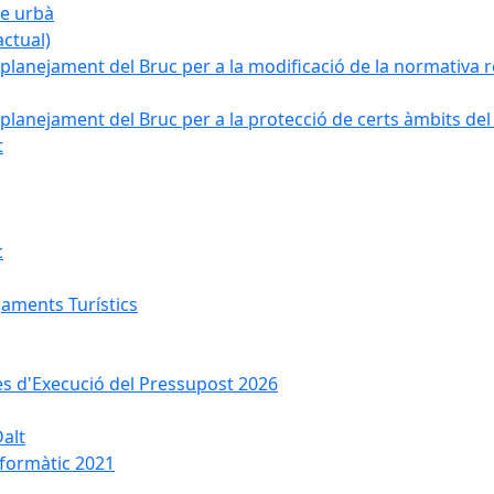
ge urbà
ctual)
planejament del Bruc per a la modificació de la normativa re
planejament del Bruc per a la protecció de certs àmbits del
t
c
jaments Turístics
ses d'Execució del Pressupost 2026
Dalt
nformàtic 2021