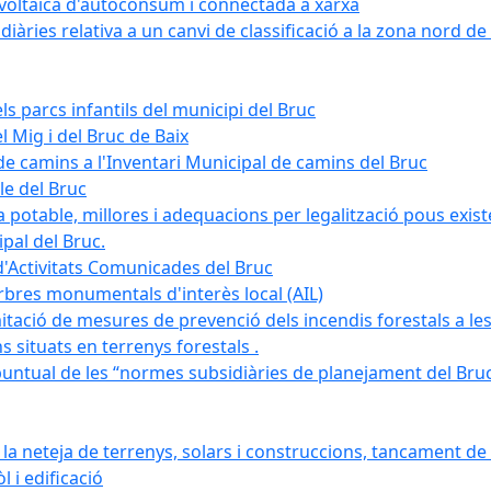
tovoltaica d'autoconsum i connectada a xarxa
àries relativa a un canvi de classificació a la zona nord de 
ls parcs infantils del municipi del Bruc
l Mig i del Bruc de Baix
e camins a l'Inventari Municipal de camins del Bruc
le del Bruc
potable, millores i adequacions per legalització pous existe
pal del Bruc.
d'Activitats Comunicades del Bruc
arbres monumentals d'interès local (AIL)
itació de mesures de prevenció dels incendis forestals a les
ons situats en terrenys forestals .
puntual de les “normes subsidiàries de planejament del Bruc 
 neteja de terrenys, solars i construccions, tancament de 
 i edificació