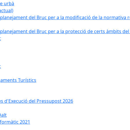
ge urbà
ctual)
planejament del Bruc per a la modificació de la normativa re
planejament del Bruc per a la protecció de certs àmbits del
t
c
jaments Turístics
ses d'Execució del Pressupost 2026
Dalt
nformàtic 2021