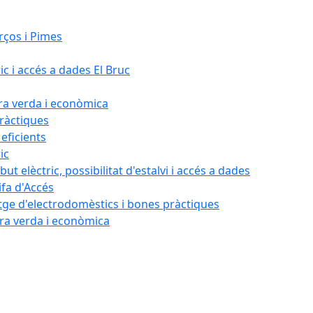
rços i Pimes
ic i accés a dades El Bruc
ora verda i econòmica
pràctiques
 eficients
ic
ut elèctric, possibilitat d'estalvi i accés a dades
ifa d'Accés
tatge d'electrodomèstics i bones pràctiques
ora verda i econòmica