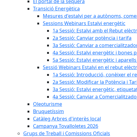
El portal de la sequera
Transició Energètica
Mesures d'estalvi per a autònoms, come
Sessions Webinars Estalvi energètic
1a Sessió: Estalvi amb el Rebut elèctr
2a Sessió: Canviar potència i tarifa
3a Sessió: Canviar a comercialitzad
4a Sessió: Estalvi energètic i bones 
5a Sessió: Estalvi energètic i aparells
Sessió Webinars Estalvi en el rebut elèctr
1a Sessió: Introducció, conèixer el reb
2a Sessió: Modificar la Potència i Tar
3a Sessió: Estalvi energètic, etique
4a Sessió: Canviar a Comercialitzad
Oleoturisme
Bruquetíssim
Catàleg Arbres d'interès local
Campanya Tovalloletes 2026
Grups de Treball i Comissions Oficials