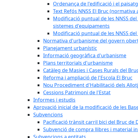
Ordenança de l'edificació i el paisat
Text Refós NNSS El Bruc (normativa a
Modificació puntual de les NNSS del 
sistemes d'equipaments
Modificació puntual de les NNSS del 
Normativa d'urbanisme del govern ober
Planejament urbanístic
Informació geogràfica d'urbanisme
Plans territorials d'urbanisme
Catàleg de Masies i Cases Rurals del Bru
Reforma i ampliació de l'Escola El Bruc
Nou Procediment d'Habilitació dels Allot
Cessions Patrimoni de l'Estat
Informes i estudis
Aprovació inicial de la modificació de les Ba
Subvencions
Pacificació trànsit carril bici del Bruc de 
Subvenció de compra llibres i material i
Subvencions a entitats