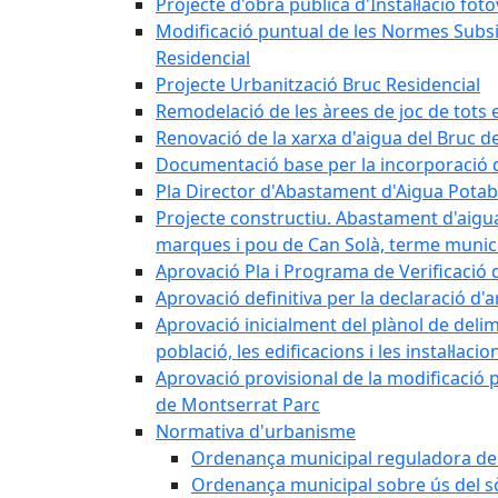
Projecte d'obra pública d'Instal·lació fo
Modificació puntual de les Normes Subsidi
Residencial
Projecte Urbanització Bruc Residencial
Remodelació de les àrees de joc de tots e
Renovació de la xarxa d'aigua del Bruc de
Documentació base per la incorporació d
Pla Director d'Abastament d'Aigua Potab
Projecte constructiu. Abastament d'aigua 
marques i pou de Can Solà, terme munici
Aprovació Pla i Programa de Verificació 
Aprovació definitiva per la declaració d'
Aprovació inicialment del plànol de delim
població, les edificacions i les instal·laci
Aprovació provisional de la modificació 
de Montserrat Parc
Normativa d'urbanisme
Ordenança municipal reguladora de la
Ordenança municipal sobre ús del sòl