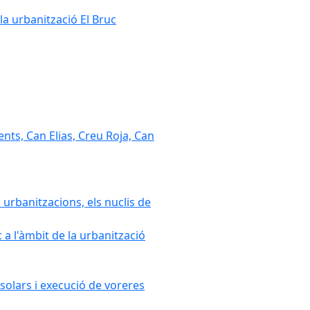
la urbanització El Bruc
nts, Can Elias, Creu Roja, Can
 urbanitzacions, els nuclis de
a l'àmbit de la urbanització
solars i execució de voreres