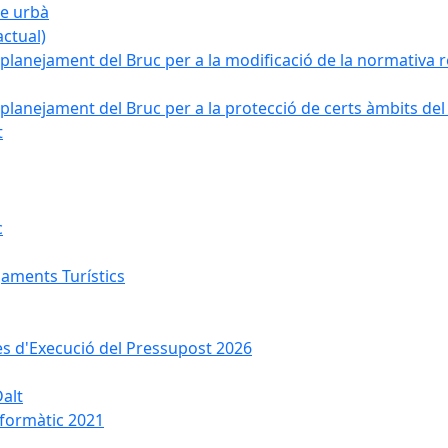
ge urbà
ctual)
planejament del Bruc per a la modificació de la normativa re
planejament del Bruc per a la protecció de certs àmbits del
t
c
jaments Turístics
ses d'Execució del Pressupost 2026
Dalt
nformàtic 2021