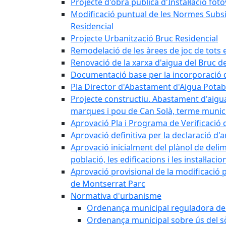
Projecte d'obra pública d'Instal·lació fo
Modificació puntual de les Normes Subsidi
Residencial
Projecte Urbanització Bruc Residencial
Remodelació de les àrees de joc de tots e
Renovació de la xarxa d'aigua del Bruc de
Documentació base per la incorporació d
Pla Director d'Abastament d'Aigua Potab
Projecte constructiu. Abastament d'aigua 
marques i pou de Can Solà, terme munici
Aprovació Pla i Programa de Verificació 
Aprovació definitiva per la declaració d'
Aprovació inicialment del plànol de delim
població, les edificacions i les instal·laci
Aprovació provisional de la modificació 
de Montserrat Parc
Normativa d'urbanisme
Ordenança municipal reguladora de la
Ordenança municipal sobre ús del sòl