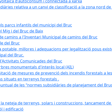
tovoltaica d'autoconsum i connectada a xarxa
àries relativa a un canvi de classificació a la zona nord de 
ls parcs infantils del municipi del Bruc
l Mig i del Bruc de Baix
e camins a l'Inventari Municipal de camins del Bruc
le del Bruc
potable, millores i adequacions per legalització pous existe
pal del Bruc.
d'Activitats Comunicades del Bruc
arbres monumentals d'interès local (AIL)
itació de mesures de prevenció dels incendis forestals a les
ons situats en terrenys forestals .
puntual de les “normes subsidiàries de planejament del Bruc 
 neteja de terrenys, solars i construccions, tancament de 
 i edificació