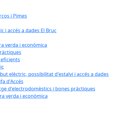
rços i Pimes
ic i accés a dades El Bruc
ora verda i econòmica
pràctiques
 eficients
ic
ut elèctric, possibilitat d'estalvi i accés a dades
ifa d'Accés
tatge d'electrodomèstics i bones pràctiques
ora verda i econòmica