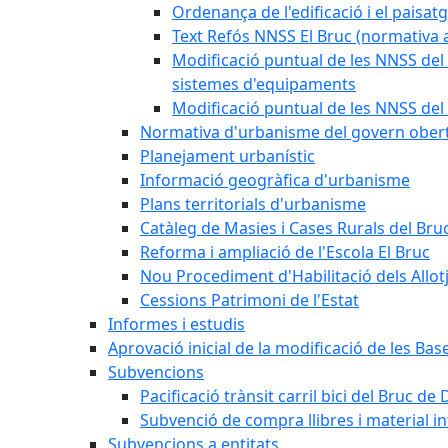
Ordenança de l'edificació i el paisat
Text Refós NNSS El Bruc (normativa a
Modificació puntual de les NNSS del 
sistemes d'equipaments
Modificació puntual de les NNSS del 
Normativa d'urbanisme del govern ober
Planejament urbanístic
Informació geogràfica d'urbanisme
Plans territorials d'urbanisme
Catàleg de Masies i Cases Rurals del Bru
Reforma i ampliació de l'Escola El Bruc
Nou Procediment d'Habilitació dels Allot
Cessions Patrimoni de l'Estat
Informes i estudis
Aprovació inicial de la modificació de les Ba
Subvencions
Pacificació trànsit carril bici del Bruc de 
Subvenció de compra llibres i material i
Subvencions a entitats