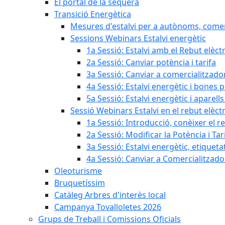
El portal de la sequera
Transició Energètica
Mesures d'estalvi per a autònoms, come
Sessions Webinars Estalvi energètic
1a Sessió: Estalvi amb el Rebut elèctr
2a Sessió: Canviar potència i tarifa
3a Sessió: Canviar a comercialitzad
4a Sessió: Estalvi energètic i bones 
5a Sessió: Estalvi energètic i aparells
Sessió Webinars Estalvi en el rebut elèctr
1a Sessió: Introducció, conèixer el reb
2a Sessió: Modificar la Potència i Tar
3a Sessió: Estalvi energètic, etique
4a Sessió: Canviar a Comercialitzad
Oleoturisme
Bruquetíssim
Catàleg Arbres d'interès local
Campanya Tovalloletes 2026
Grups de Treball i Comissions Oficials